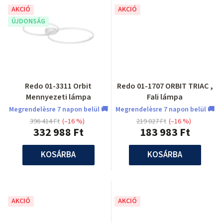
AKCIÓ
AKCIÓ
ÚJDONSÁG
Redo 01-3311 Orbit
Redo 01-1707 ORBIT TRIAC ,
Mennyezeti lámpa
Fali lámpa
Megrendelèsre 7 napon belül 🚚
Megrendelèsre 7 napon belül 🚚
396 414 Ft
(–16 %)
219 027 Ft
(–16 %)
332 988 Ft
183 983 Ft
KOSÁRBA
KOSÁRBA
AKCIÓ
AKCIÓ