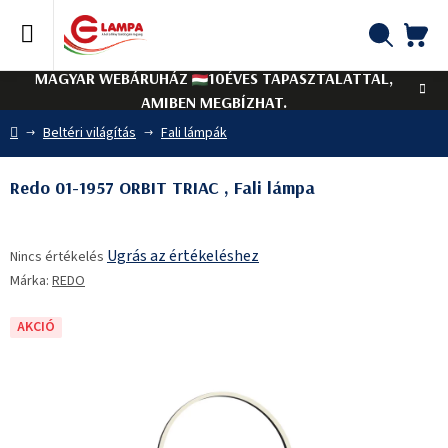
Ugrás
a
fő
KO
Keresés
tartalomhoz
MAGYAR WEBÁRUHÁZ
10ÉVES TAPASZTALATTAL,
AMIBEN MEGBÍZHAT.
Kezdőlap
Beltéri világítás
Fali lámpák
Redo 01-1957 ORBIT TRIAC , Fali lámpa
A
Ugrás az értékeléshez
Nincs értékelés
termék
Márka:
REDO
átlagos
értékelése
5-
AKCIÓ
ből
0,0
csillag.