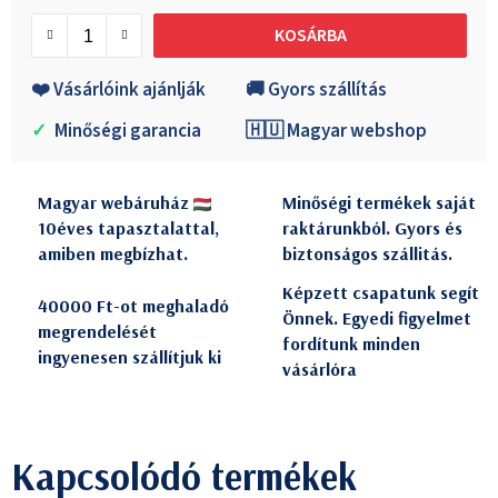
Egységár:
KOSÁRBA
❤️ Vásárlóink ajánlják
🚚 Gyors szállítás
✓
Minőségi garancia
🇭🇺 Magyar webshop
Magyar webáruház
Minőségi termékek saját
10éves tapasztalattal,
raktárunkból. Gyors és
amiben megbízhat.
biztonságos szállitás.
Képzett csapatunk segít
40000 Ft-ot meghaladó
Önnek. Egyedi figyelmet
megrendelését
fordítunk minden
ingyenesen szállítjuk ki
vásárlóra
Kapcsolódó termékek