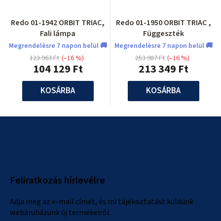
Redo 01-1942 ORBIT TRIAC,
Redo 01-1950 ORBIT TRIAC ,
Fali lámpa
Függeszték
Megrendelèsre 7 napon belül 🚚
Megrendelèsre 7 napon belül 🚚
123 963 Ft
(–16 %)
253 987 Ft
(–16 %)
104 129 Ft
213 349 Ft
KOSÁRBA
KOSÁRBA
L
á
b
l
Feliratkozás hírlevélre
é
c
Adja meg az e-mail címét, és mi tájékoztatást küldünk
webáruházunk új termékeiről.