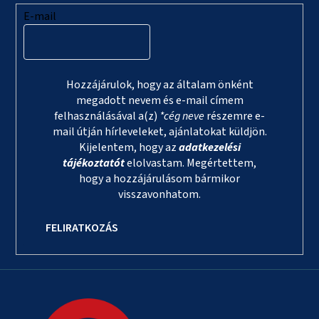
E-mail
Hozzájárulok, hogy az általam önként
megadott nevem és e-mail címem
felhasználásával a(z)
*cég neve
részemre e-
mail útján hírleveleket, ajánlatokat küldjön.
Kijelentem, hogy az
adatkezelési
tájékoztatót
elolvastam. Megértettem,
hogy a hozzájárulásom bármikor
visszavonhatom.
FELIRATKOZÁS