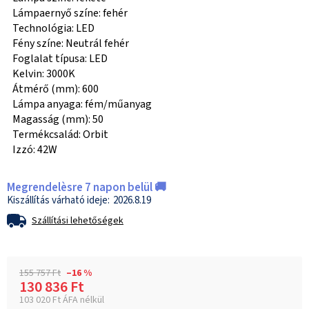
Lámpaernyő színe: fehér
Technológia: LED
Fény színe: Neutrál fehér
Foglalat típusa: LED
Kelvin: 3000K
Átmérő (mm): 600
Lámpa anyaga: fém/műanyag
Magasság (mm): 50
Termékcsalád: Orbit
Izzó: 42W
Megrendelèsre 7 napon belül 🚚
2026.8.19
Szállítási lehetőségek
155 757 Ft
–16 %
130 836 Ft
103 020 Ft ÁFA nélkül