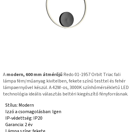
A
modern, 600 mm átmérőjű
Redo 01-1957 Orbit Triac fali
lámpa fém/műanyag kivitelben, fekete színű testtel és fehér
lámpaernyővel készül. A 42W-os, 3000K színhőmérsékletű LED
technológia ideális választás beltéri kiegészítő fényforrásnak.
Stílus: Modern
Izzó a csomagolásban: Igen
IP-védettség: IP20
Garancia: 2 év
Lámpa színe: fekete