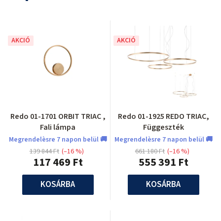
AKCIÓ
AKCIÓ
Redo 01-1701 ORBIT TRIAC ,
Redo 01-1925 REDO TRIAC,
Fali lámpa
Függeszték
Megrendelèsre 7 napon belül 🚚
Megrendelèsre 7 napon belül 🚚
139 844 Ft
(–16 %)
661 180 Ft
(–16 %)
117 469 Ft
555 391 Ft
KOSÁRBA
KOSÁRBA