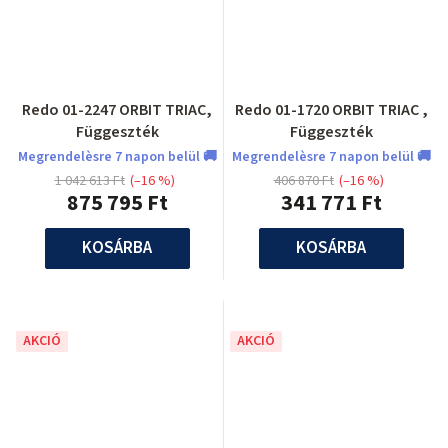
Redo 01-2247 ORBIT TRIAC,
Redo 01-1720 ORBIT TRIAC ,
Függeszték
Függeszték
Megrendelèsre 7 napon belül 🚚
Megrendelèsre 7 napon belül 🚚
1 042 613 Ft
(–16 %)
406 870 Ft
(–16 %)
875 795 Ft
341 771 Ft
KOSÁRBA
KOSÁRBA
AKCIÓ
AKCIÓ