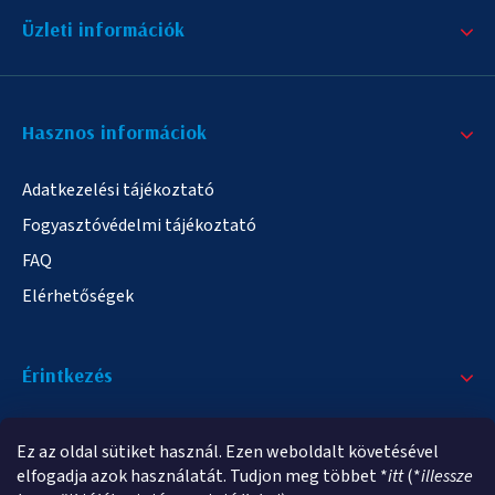
Üzleti információk
Hasznos informáciok
Adatkezelési tájékoztató
Fogyasztóvédelmi tájékoztató
FAQ
Elérhetőségek
Érintkezés
+36/20 378-2863
Ez az oldal sütiket használ. Ezen weboldalt követésével
info@elampa.hu
elfogadja azok használatát. Tudjon meg többet *
itt
(*
illessze