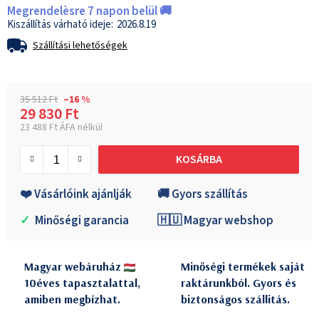
Megrendelèsre 7 napon belül 🚚
2026.8.19
Szállítási lehetőségek
35 512 Ft
–16 %
29 830 Ft
23 488 Ft ÁFA nélkül
Egységár:
KOSÁRBA
❤️ Vásárlóink ajánlják
🚚 Gyors szállítás
✓
Minőségi garancia
🇭🇺 Magyar webshop
Magyar webáruház
Minőségi termékek saját
10éves tapasztalattal,
raktárunkból. Gyors és
amiben megbízhat.
biztonságos szállitás.