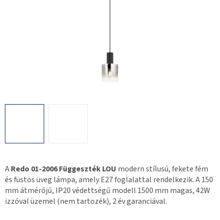
A
Redo 01-2006 Függeszték LOU
modern stílusú, fekete fém
és füstös üveg lámpa, amely E27 foglalattal rendelkezik. A 150
mm átmérőjű, IP20 védettségű modell 1500 mm magas, 42W
izzóval üzemel (nem tartozék), 2 év garanciával.