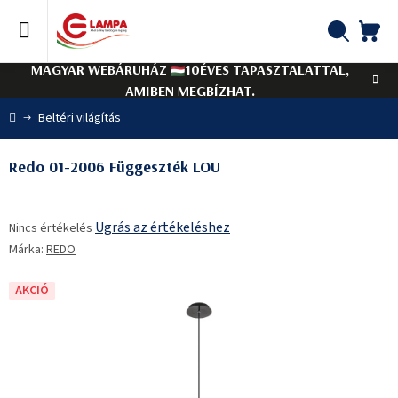
Ugrás
a
fő
KO
Keresés
tartalomhoz
MAGYAR WEBÁRUHÁZ
10ÉVES TAPASZTALATTAL,
AMIBEN MEGBÍZHAT.
Kezdőlap
Beltéri világítás
Redo 01-2006 Függeszték LOU
A
Ugrás az értékeléshez
Nincs értékelés
termék
Márka:
REDO
átlagos
értékelése
5-
AKCIÓ
ből
0,0
csillag.