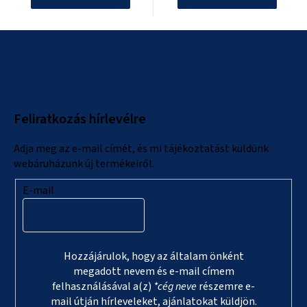
L
á
b
l
Feliratkozás hírlevélre
é
c
Adja meg az e-mail címét, és mi tájékoztatást küldünk
webáruházunk új termékeiről.
E-mail
Hozzájárulok, hogy az általam önként
megadott nevem és e-mail címem
felhasználásával a(z)
*cég neve
részemre e-
mail útján hírleveleket, ajánlatokat küldjön.