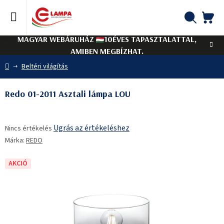
Ugrás
a
fő
KO
Keresés
tartalomhoz
MAGYAR WEBÁRUHÁZ
10ÉVES TAPASZTALATTAL,
AMIBEN MEGBÍZHAT.
Kezdőlap
Beltéri világítás
Redo 01-2011 Asztali lámpa LOU
A
Ugrás az értékeléshez
Nincs értékelés
termék
Márka:
REDO
átlagos
értékelése
5-
AKCIÓ
ből
0,0
csillag.