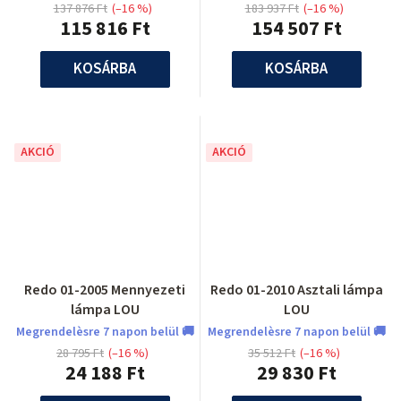
137 876 Ft
(–16 %)
183 937 Ft
(–16 %)
115 816 Ft
154 507 Ft
KOSÁRBA
KOSÁRBA
AKCIÓ
AKCIÓ
Redo 01-2005 Mennyezeti
Redo 01-2010 Asztali lámpa
lámpa LOU
LOU
Megrendelèsre 7 napon belül 🚚
Megrendelèsre 7 napon belül 🚚
28 795 Ft
(–16 %)
35 512 Ft
(–16 %)
24 188 Ft
29 830 Ft