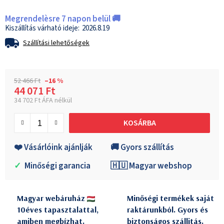
Megrendelèsre 7 napon belül 🚚
2026.8.19
Szállítási lehetőségek
52 466 Ft
–16 %
44 071 Ft
34 702 Ft ÁFA nélkül
Egységár:
KOSÁRBA
❤️ Vásárlóink ajánlják
🚚 Gyors szállítás
✓
Minőségi garancia
🇭🇺 Magyar webshop
Magyar webáruház
Minőségi termékek saját
10éves tapasztalattal,
raktárunkból. Gyors és
amiben megbízhat.
biztonságos szállitás.