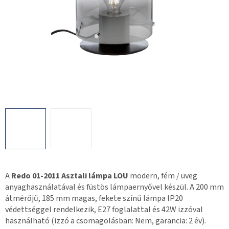
A
Redo 01-2011 Asztali lámpa LOU
modern, fém / üveg
anyaghasználatával és füstös lámpaernyővel készül. A 200 mm
átmérőjű, 185 mm magas, fekete színű lámpa IP20
védettséggel rendelkezik, E27 foglalattal és 42W izzóval
használható (izzó a csomagolásban: Nem, garancia: 2 év).