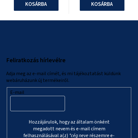
KOSÁRBA
KOSÁRBA
L
á
b
l
Feliratkozás hírlevélre
é
c
Adja meg az e-mail címét, és mi tájékoztatást küldünk
webáruházunk új termékeiről.
E-mail
Hozzájárulok, hogy az általam önként
megadott nevem és e-mail címem
felhasználásával a(z)
*cég neve
részemre e-