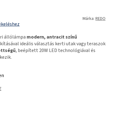
Márka:
REDO
ékeléshez
ri állólámpa
modern, antracit színű
kításával ideális választás kerti utak vagy teraszok
ettségű
, beépített 20W LED technológiával és
kezik.
en
E