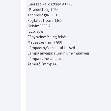
Energetikai osztály: A++-E
IP-védettség: IP54
Technológia: LED
Foglalat típusa: LED
Kelvin: 3000K
Izzó: 20W
Fény színe: Meleg fehér
Magasság (mm): 800
Lámpaernyő színe: áttetsző
Lámpa anyaga: alumínium/műanyag
Lámpa színe: antracit
Átmérő (mm): 145