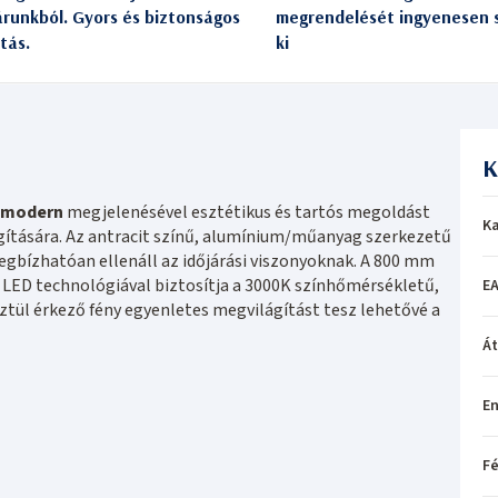
árunkból. Gyors és biztonságos
megrendelését ingyenesen s
itás.
ki
K
modern
megjelenésével esztétikus és tartós megoldást
Ka
gítására. Az antracit színű, alumínium/műanyag szerkezetű
bízhatóan ellenáll az időjárási viszonyoknak. A 800 mm
ED technológiával biztosítja a 3000K színhőmérsékletű,
EA
ztül érkező fény egyenletes megvilágítást tesz lehetővé a
Á
En
Fé