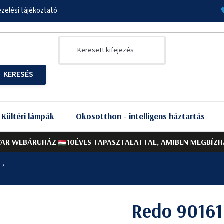
zelési tájékoztató
Kültéri lámpák
Okosotthon - intelligens háztartás
AR WEBÁRUHÁZ
10ÉVES TAPASZTALATTAL, AMIBEN MEGBÍZH
E,
Redo 90161