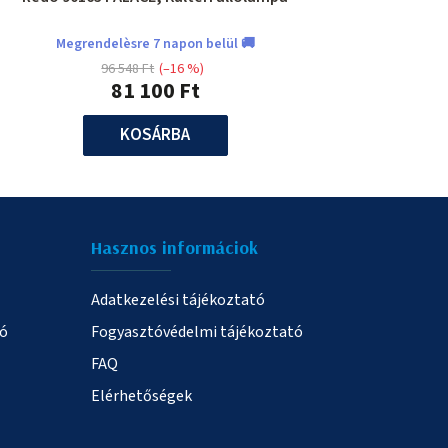
Megrendelèsre 7 napon belül 🚚
96 548 Ft
(–16 %)
81 100 Ft
KOSÁRBA
Hasznos informáciok
Adatkezelési tájékoztató
ió
Fogyasztóvédelmi tájékoztató
FAQ
Elérhetőségek