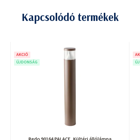
Kapcsolódó termékek
AKCIÓ
AK
ÚJDONSÁG
Ú
Redo 90164 PALACE, Kültéri állólámpa