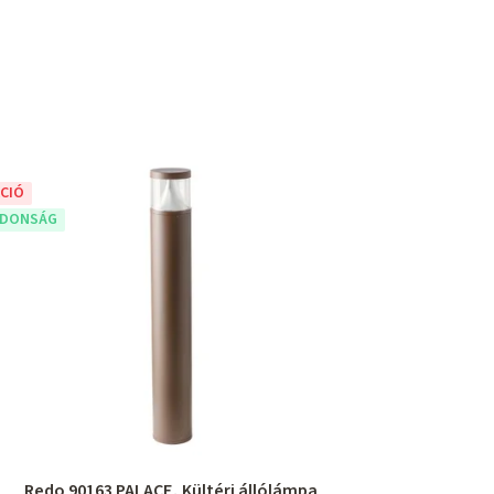
CIÓ
JDONSÁG
Redo 90163 PALACE, Kültéri állólámpa