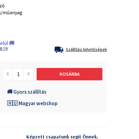
sző
m/műanyag
lül 🚚
8.19
Szállítási lehetőségek
KOSÁRBA
🚚 Gyors szállítás
🇭🇺 Magyar webshop
Képzett csapatunk segít Önnek.