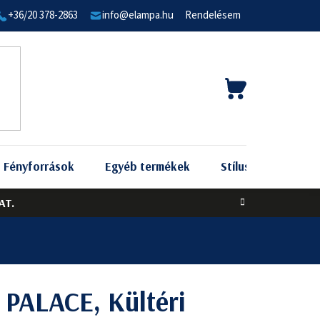
+36/20 378-2863
info@elampa.hu
Rendelésem
KOSÁR
Fényforrások
Egyéb termékek
Stílus szerint
AT.
 PALACE, Kültéri