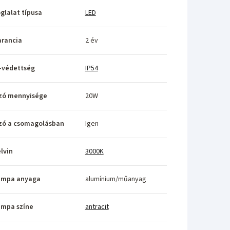
glalat típusa
LED
rancia
2 év
-védettség
IP54
zó mennyisége
20W
zó a csomagolásban
Igen
lvin
3000K
ámpa anyaga
alumínium/műanyag
ámpa színe
antracit