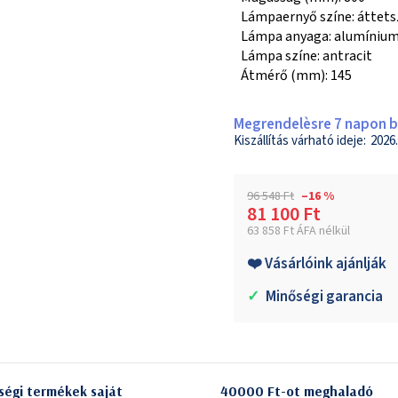
Lámpaernyő színe: áttet
Lámpa anyaga: alumíniu
Lámpa színe: antracit
Átmérő (mm): 145
Megrendelèsre 7 napon be
2026.
96 548 Ft
–16 %
81 100 Ft
63 858 Ft ÁFA nélkül
Egységár:
❤️ Vásárlóink ajánlják
✓
Minőségi garancia
ségi termékek saját
40000 Ft-ot meghaladó