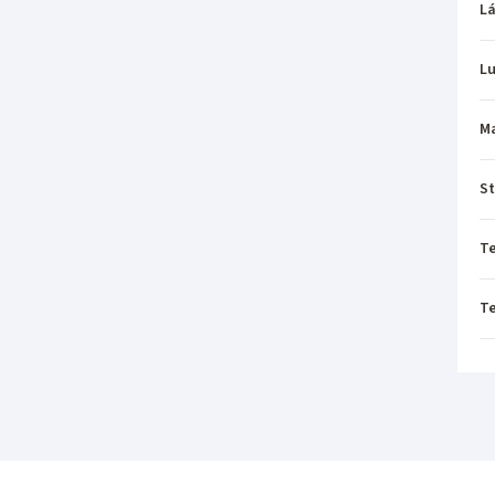
L
L
M
St
T
T