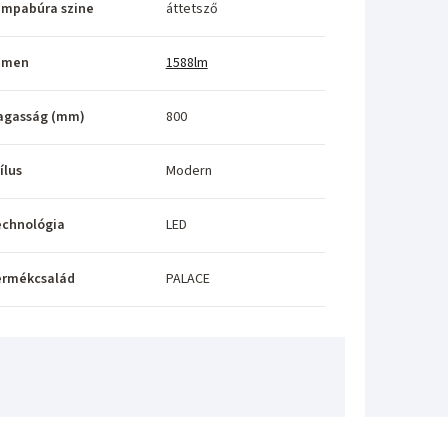
ámpabúra szine
áttetsző
umen
1588lm
agasság (mm)
800
ílus
Modern
echnológia
LED
ermékcsalád
PALACE