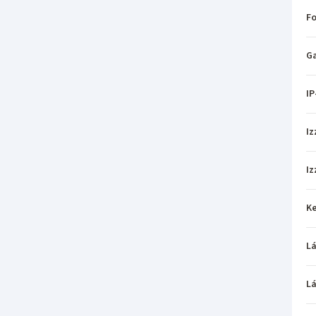
Fo
Ga
IP
Iz
Iz
Ke
L
L