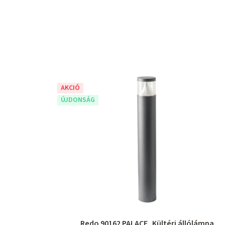
AKCIÓ
ÚJDONSÁG
Redo 90162 PALACE, Kültéri állólámpa