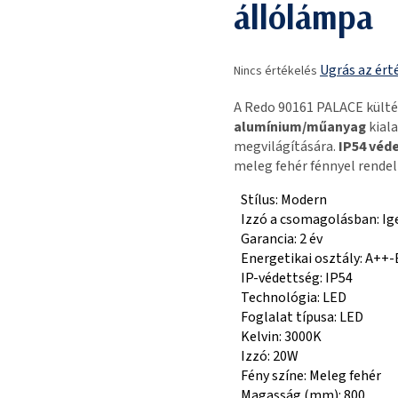
állólámpa
A
Ugrás az ért
Nincs értékelés
termék
átlagos
A Redo 90161 PALACE külté
értékelése
alumínium/műanyag
kiala
5-
megvilágítására.
IP54 véd
ből
meleg fehér fénnyel rendel
0,0
csillag.
Stílus: Modern
Izzó a csomagolásban: Ig
Garancia: 2 év
Energetikai osztály: A++-
IP-védettség: IP54
Technológia: LED
Foglalat típusa: LED
Kelvin: 3000K
Izzó: 20W
Fény színe: Meleg fehér
Magasság (mm): 800