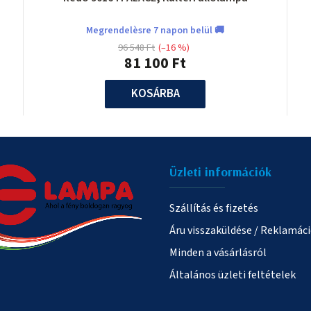
Megrendelèsre 7 napon belül 🚚
96 548 Ft
(–16 %)
81 100 Ft
KOSÁRBA
Üzleti információk
Szállítás és fizetés
Áru visszaküldése / Reklamác
Minden a vásárlásról
Általános üzleti feltételek