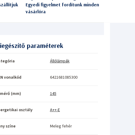
zállítjuk
Egyedi figyelmet fordítunk minden
vásárlóra
iegészítő paraméterek
tegória
Állólámpák
N vonalkód
6421681085300
tmérő (mm)
145
ergetikai osztály
A++-E
ny színe
Meleg fehér