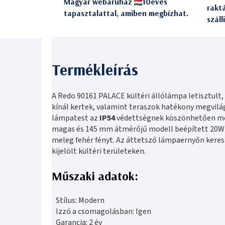
Magyar webáruház
10éves
rakt
tapasztalattal, amiben megbízhat.
száll
A Redo 90161 PALACE kültéri állólámpa letisztult,
kínál kertek, valamint teraszok hatékony megvilá
lámpatest az
IP54
védettségnek köszönhetően meg
magas és 145 mm átmérőjű modell beépített 20W L
meleg fehér fényt. Az áttetsző lámpaernyőn keres
kijelölt kültéri területeken.
Műszaki adatok:
Stílus: Modern
Izzó a csomagolásban: Igen
Garancia: 2 év