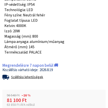
IP-védettség: IP54
Technológia: LED
Fény színe: Neutrál fehér
Foglalat típusa: LED
Kelvin: 4000K
Izzó: 20W
Magasság (mm): 800
Lámpa anyaga: alumínium/műanyag
Átmérő (mm): 145
Termékcsalád: PALACE
Megrendelèsre 7 napon belül 🚚
2026.8.19
Szállítási lehetőségek
96 548 Ft
–16 %
81 100 Ft
63 858 Ft ÁFA nélkül