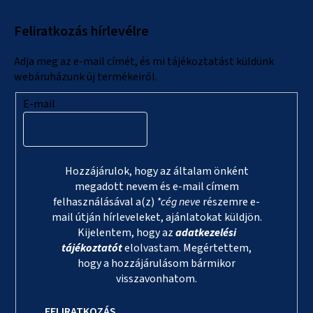
l
Feliratkozás hírlevélre
é
c
Adja meg az e-mail címét, és mi tájékoztatást küldünk
webáruházunk új termékeiről.
E-mail
Hozzájárulok, hogy az általam önként
megadott nevem és e-mail címem
felhasználásával a(z)
*cég neve
részemre e-
mail útján hírleveleket, ajánlatokat küldjön.
Kijelentem, hogy az
adatkezelési
tájékoztatót
elolvastam. Megértettem,
hogy a hozzájárulásom bármikor
visszavonhatom.
FELIRATKOZÁS