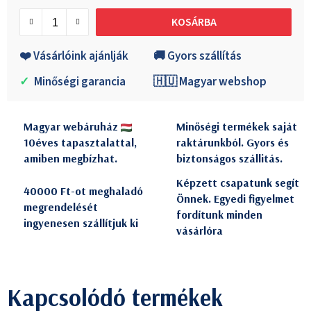
Egységár:
KOSÁRBA
❤️ Vásárlóink ajánlják
🚚 Gyors szállítás
✓
Minőségi garancia
🇭🇺 Magyar webshop
Magyar webáruház
Minőségi termékek saját
10éves tapasztalattal,
raktárunkból. Gyors és
amiben megbízhat.
biztonságos szállitás.
Képzett csapatunk segít
40000 Ft-ot meghaladó
Önnek. Egyedi figyelmet
megrendelését
fordítunk minden
ingyenesen szállítjuk ki
vásárlóra
Kapcsolódó termékek