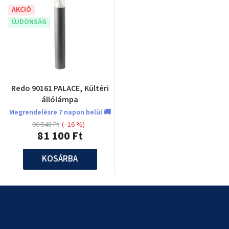
AKCIÓ
ÚJDONSÁG
Redo 90161 PALACE, Kültéri
állólámpa
Megrendelèsre 7 napon belül 🚚
96 548 Ft
(–16 %)
81 100 Ft
KOSÁRBA
L
á
b