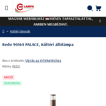
Ugrás
a
fő
KO
Keresés
tartalomhoz
MAGYAR WEBÁRUHÁZ
10ÉVES TAPASZTALATTAL,
AMIBEN MEGBÍZHAT.
Kezdőlap
Kültéri lámpák
Redo 90164 PALACE, Kültéri állólámpa
A
Ugrás az értékeléshez
Nincs értékelés
termék
Márka:
REDO
átlagos
értékelése
5-
AKCIÓ
ből
ÚJDONSÁG
0,0
csillag.