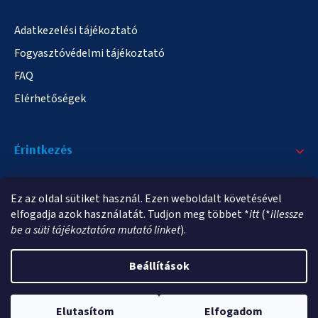
Adatkezelési tájékoztató
Fogyasztóvédelmi tájékoztató
FAQ
Elérhetőségek
Érintkezés
+36/20 378-2863
Ez az oldal sütiket használ. Ezen weboldalt követésével
info@elampa.hu
elfogadja azok használatát. Tudjon meg többet *
itt
(*
illessze
be a süti tájékoztatóra mutató linket
).
Beállítások
Copyright 2026
elampa.hu
. Minden jog fenntartva.
Elutasítom
Elfogadom
Shoptet Premium készítette