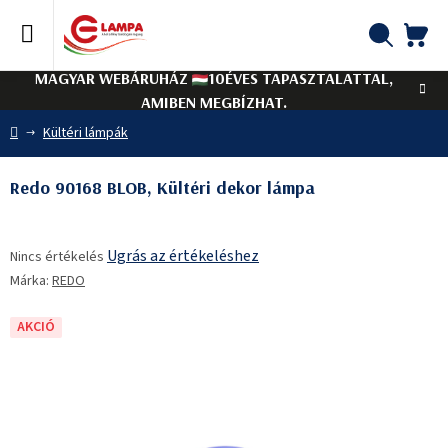
Ugrás
a
fő
KO
Keresés
tartalomhoz
MAGYAR WEBÁRUHÁZ
10ÉVES TAPASZTALATTAL,
AMIBEN MEGBÍZHAT.
Kezdőlap
Kültéri lámpák
Redo 90168 BLOB, Kültéri dekor lámpa
A
Ugrás az értékeléshez
Nincs értékelés
termék
Márka:
REDO
átlagos
értékelése
5-
AKCIÓ
ből
0,0
csillag.