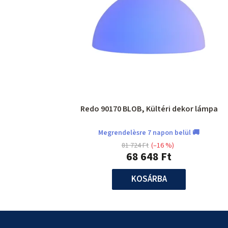
Redo 90170 BLOB, Kültéri dekor lámpa
Megrendelèsre 7 napon belül 🚚
81 724 Ft
(–16 %)
68 648 Ft
KOSÁRBA
L