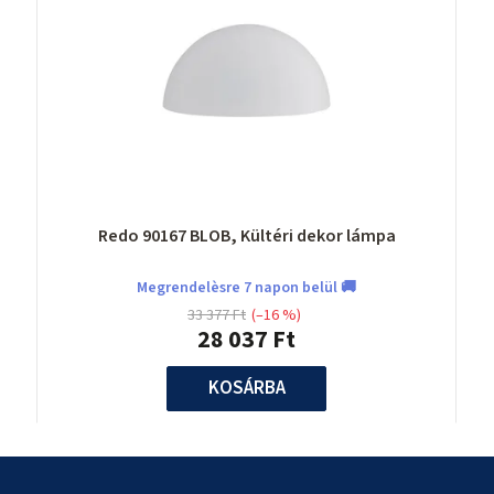
Redo 90167 BLOB, Kültéri dekor lámpa
Megrendelèsre 7 napon belül 🚚
33 377 Ft
(–16 %)
28 037 Ft
KOSÁRBA