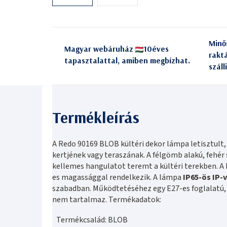
Minő
Magyar webáruház
10éves
rakt
tapasztalattal, amiben megbízhat.
száll
A Redo 90169 BLOB kültéri dekor lámpa letisztult
kertjének vagy teraszának. A félgömb alakú, fehé
kellemes hangulatot teremt a kültéri terekben. 
es magassággal rendelkezik. A lámpa
IP65-ös IP-
szabadban. Működtetéséhez egy E27-es foglalatú,
nem tartalmaz. Termékadatok:
Termékcsalád: BLOB