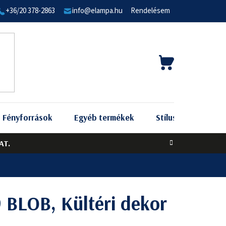
+36/20 378-2863
info@elampa.hu
Rendelésem
KOSÁR
Fényforrások
Egyéb termékek
Stílus szerint
AT.
 BLOB, Kültéri dekor