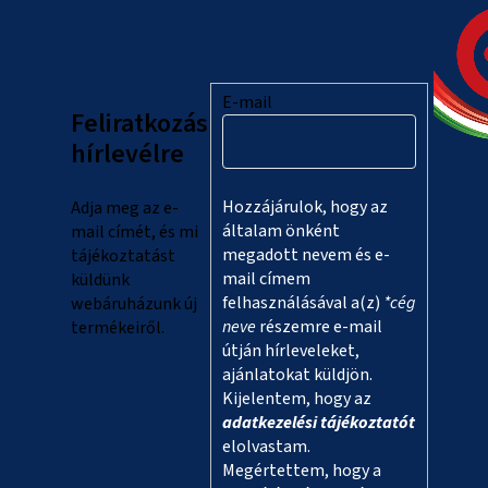
á
b
l
E-mail
Feliratkozás
é
hírlevélre
c
Hozzájárulok, hogy az
Adja meg az e-
általam önként
mail címét, és mi
megadott nevem és e-
tájékoztatást
mail címem
küldünk
felhasználásával a(z)
*cég
webáruházunk új
neve
részemre e-mail
termékeiről.
útján hírleveleket,
ajánlatokat küldjön.
Kijelentem, hogy az
adatkezelési tájékoztatót
elolvastam.
Megértettem, hogy a