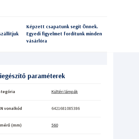
Képzett csapatunk segít Önnek.
zállítjuk
Egyedi figyelmet fordítunk minden
vásárlóra
iegészítő paraméterek
tegória
Kültéri lámpák
N vonalkód
6421681085386
tmérő (mm)
560