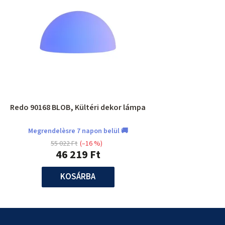
Redo 90168 BLOB, Kültéri dekor lámpa
Megrendelèsre 7 napon belül 🚚
55 022 Ft
(–16 %)
46 219 Ft
KOSÁRBA