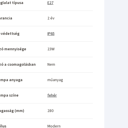
glalat típusa
E27
rancia
2 év
-védettség
IP65
zó mennyisége
23W
zó a csomagolásban
Nem
ámpa anyaga
műanyag
ámpa színe
fehér
agasság (mm)
280
ílus
Modern