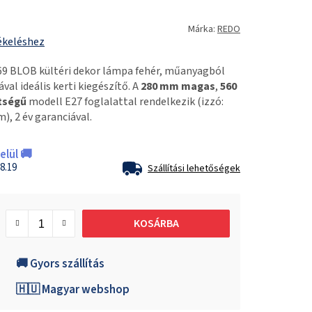
Márka:
REDO
ékeléshez
69 BLOB kültéri dekor lámpa fehér, műanyagból
val ideális kerti kiegészítő. A
280 mm magas
,
560
tségű
modell E27 foglalattal rendelkezik (izzó:
, 2 év garanciával.
lül 🚚
8.19
Szállítási lehetőségek
KOSÁRBA
🚚 Gyors szállítás
🇭🇺 Magyar webshop