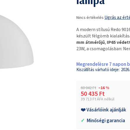
A
Ugrás az ért
Nincs értékelés
termék
átlagos
A modern stílusú Redo 901
értékelése
készült félgömb kialakításá
5-
mm átmérőjű
,
IP65 védet
ből
23W, a csomagolásban: Nem)
0,0
csillag.
Megrendelèsre 7 napon be
2026.
60 042 Ft
–16 %
50 435 Ft
39 713 Ft ÁFA nélkül
Egységár:
❤️ Vásárlóink ajánlják
✓
Minőségi garancia