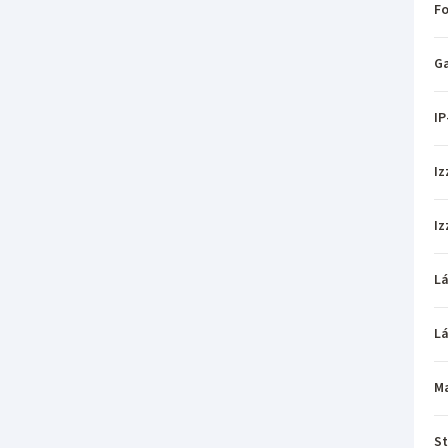
Fo
Ga
IP
Iz
Iz
L
L
M
St