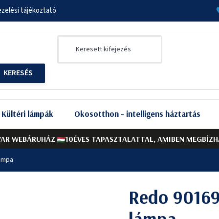
zelési tájékoztató
Kültéri lámpák
Okosotthon - intelligens háztartás
AR WEBÁRUHÁZ
10ÉVES TAPASZTALATTAL, AMIBEN MEGBÍZH
lámpa
Redo 90169
lámpa