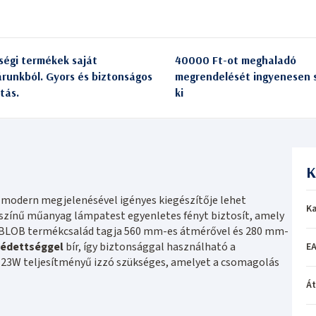
ségi termékek saját
40000 Ft-ot meghaladó
árunkból. Gyors és biztonságos
megrendelését ingyenesen s
itás.
ki
K
, modern megjelenésével igényes kiegészítője lehet
Ka
r színű műanyag lámpatest egyenletes fényt biztosít, amely
A BLOB termékcsalád tagja 560 mm-es átmérővel és 280 mm-
védettséggel
bír, így biztonsággal használható a
EA
 23W teljesítményű izzó szükséges, amelyet a csomagolás
Á