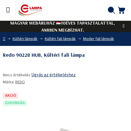
Ugrás
a
fő
KO
Keresés
tartalomhoz
MAGYAR WEBÁRUHÁZ
10ÉVES TAPASZTALATTAL,
AMIBEN MEGBÍZHAT.
Kezdőlap
Kültéri lámpák
Kültéri fali lámpák
Moder fali lámpák
Redo 90228 HUB, Kültéri fali lámpa
A
Ugrás az értékeléshez
Nincs értékelés
termék
Márka:
REDO
átlagos
értékelése
5-
AKCIÓ
ből
ÚJDONSÁG
0,0
csillag.