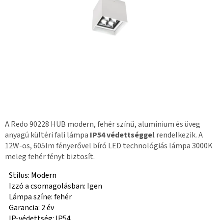
A Redo 90228 HUB modern, fehér színű, alumínium és üveg
anyagú kültéri fali lámpa
IP54 védettséggel
rendelkezik. A
12W-os, 605lm fényerővel bíró LED technológiás lámpa 3000K
meleg fehér fényt biztosít.
Stílus: Modern
Izzó a csomagolásban: Igen
Lámpa színe: fehér
Garancia: 2 év
IP-védettség: IP54