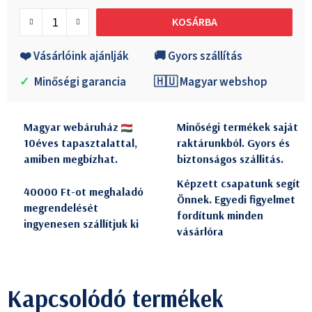
Egységár:
KOSÁRBA
❤️ Vásárlóink ajánlják
🚚 Gyors szállítás
✓
Minőségi garancia
🇭🇺 Magyar webshop
Magyar webáruház
Minőségi termékek saját
10éves tapasztalattal,
raktárunkból. Gyors és
amiben megbízhat.
biztonságos szállitás.
Képzett csapatunk segít
40000 Ft-ot meghaladó
Önnek. Egyedi figyelmet
megrendelését
fordítunk minden
ingyenesen szállítjuk ki
vásárlóra
Kapcsolódó termékek