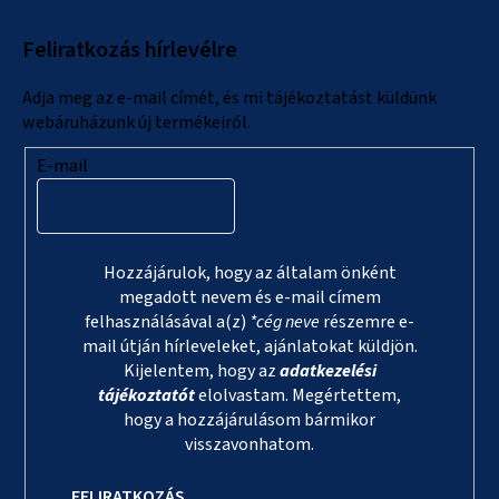
l
Feliratkozás hírlevélre
é
c
Adja meg az e-mail címét, és mi tájékoztatást küldünk
webáruházunk új termékeiről.
E-mail
Hozzájárulok, hogy az általam önként
megadott nevem és e-mail címem
felhasználásával a(z)
*cég neve
részemre e-
mail útján hírleveleket, ajánlatokat küldjön.
Kijelentem, hogy az
adatkezelési
tájékoztatót
elolvastam. Megértettem,
hogy a hozzájárulásom bármikor
visszavonhatom.
FELIRATKOZÁS