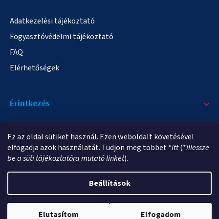
Adatkezelési tájékoztató
Fogyasztóvédelmi tájékoztató
FAQ
Elérhetőségek
Érintkezés
+36/20 378-2863
Ez az oldal sütiket használ. Ezen weboldalt követésével
info@elampa.hu
elfogadja azok használatát. Tudjon meg többet *
itt
(*
illessze
be a süti tájékoztatóra mutató linket
).
Beállítások
Copyright 2026
elampa.hu
. Minden jog fenntartva.
Elutasítom
Elfogadom
Shoptet Premium készítette