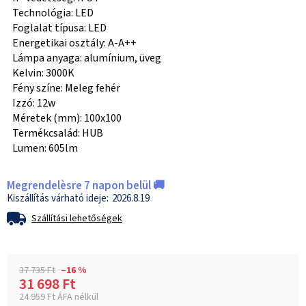
Technológia: LED
Foglalat típusa: LED
Energetikai osztály: A-A++
Lámpa anyaga: alumínium, üveg
Kelvin: 3000K
Fény színe: Meleg fehér
Izzó: 12w
Méretek (mm): 100x100
Termékcsalád: HUB
Lumen: 605lm
Megrendelèsre 7 napon belül 🚚
2026.8.19
Szállítási lehetőségek
37 735 Ft
–16 %
31 698 Ft
24 959 Ft ÁFA nélkül