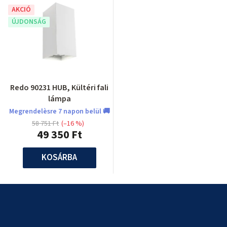
AKCIÓ
ÚJDONSÁG
Redo 90231 HUB, Kültéri fali
lámpa
Megrendelèsre 7 napon belül 🚚
58 751 Ft
(–16 %)
49 350 Ft
KOSÁRBA
L
á
b