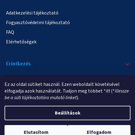
Adatkezelési tájékoztató
Fogyasztóvédelmi tájékoztató
FAQ
Elérhetőségek
Érintkezés
+36/20 378-2863
Ez az oldal sütiket használ. Ezen weboldalt követésével
info@elampa.hu
elfogadja azok használatát. Tudjon meg többet *
itt
(*
illessze
be a süti tájékoztatóra mutató linket
).
Beállítások
Copyright 2026
elampa.hu
. Minden jog fenntartva.
Elutasítom
Elfogadom
Shoptet Premium készítette