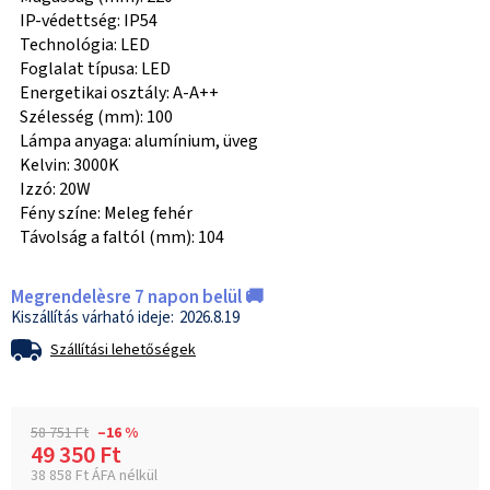
IP-védettség: IP54
Technológia: LED
Foglalat típusa: LED
Energetikai osztály: A-A++
Szélesség (mm): 100
Lámpa anyaga: alumínium, üveg
Kelvin: 3000K
Izzó: 20W
Fény színe: Meleg fehér
Távolság a faltól (mm): 104
Megrendelèsre 7 napon belül 🚚
2026.8.19
Szállítási lehetőségek
58 751 Ft
–16 %
49 350 Ft
38 858 Ft ÁFA nélkül