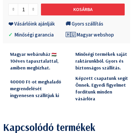
Egységár:
KOSÁRBA
❤️ Vásárlóink ajánlják
🚚 Gyors szállítás
✓
Minőségi garancia
🇭🇺 Magyar webshop
Magyar webáruház
Minőségi termékek saját
10éves tapasztalattal,
raktárunkból. Gyors és
amiben megbízhat.
biztonságos szállitás.
Képzett csapatunk segít
40000 Ft-ot meghaladó
Önnek. Egyedi figyelmet
megrendelését
fordítunk minden
ingyenesen szállítjuk ki
vásárlóra
Kapcsolódó termékek