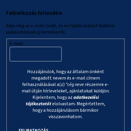
l
Feliratkozás hírlevélre
é
c
Adja meg az e-mail címét, és mi tájékoztatást küldünk
webáruházunk új termékeiről.
E-mail
Hozzájárulok, hogy az általam önként
megadott nevem és e-mail címem
felhasználásával a(z)
*cég neve
részemre e-
mail útján hírleveleket, ajánlatokat küldjön.
Kijelentem, hogy az
adatkezelési
tájékoztatót
elolvastam. Megértettem,
hogy a hozzájárulásom bármikor
visszavonhatom.
FELIRATKOZÁS