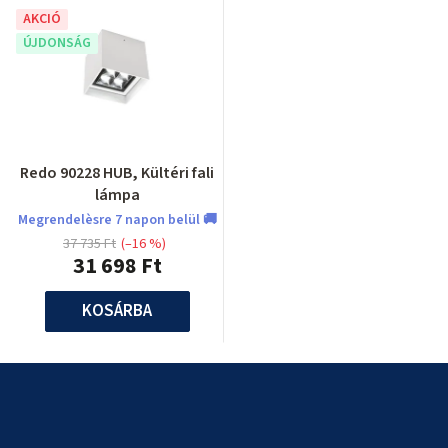
AKCIÓ
ÚJDONSÁG
Redo 90228 HUB, Kültéri fali
lámpa
Megrendelèsre 7 napon belül 🚚
37 735 Ft
(–16 %)
31 698 Ft
KOSÁRBA
L
á
b