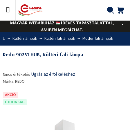
Ugrás
a
fő
KO
Keresés
tartalomhoz
MAGYAR WEBÁRUHÁZ
10ÉVES TAPASZTALATTAL,
AMIBEN MEGBÍZHAT.
Kezdőlap
Kültéri lámpák
Kültéri fali lámpák
Moder fali lámpák
Redo 90231 HUB, Kültéri fali lámpa
A
Ugrás az értékeléshez
Nincs értékelés
termék
Márka:
REDO
átlagos
értékelése
5-
AKCIÓ
ből
ÚJDONSÁG
0,0
csillag.