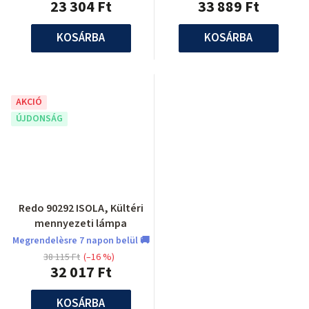
23 304 Ft
33 889 Ft
KOSÁRBA
KOSÁRBA
AKCIÓ
ÚJDONSÁG
Redo 90292 ISOLA, Kültéri
mennyezeti lámpa
Megrendelèsre 7 napon belül 🚚
38 115 Ft
(–16 %)
32 017 Ft
KOSÁRBA