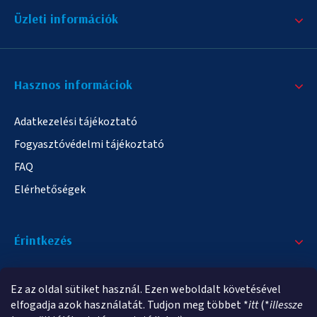
Üzleti információk
Hasznos informáciok
Adatkezelési tájékoztató
Fogyasztóvédelmi tájékoztató
FAQ
Elérhetőségek
Érintkezés
+36/20 378-2863
Ez az oldal sütiket használ. Ezen weboldalt követésével
info@elampa.hu
elfogadja azok használatát. Tudjon meg többet *
itt
(*
illessze