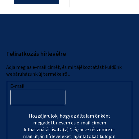
L
á
b
l
Feliratkozás hírlevélre
é
c
Adja meg az e-mail címét, és mi tájékoztatást küldünk
webáruházunk új termékeiről.
E-mail
Hozzájárulok, hogy az általam önként
megadott nevem és e-mail címem
felhasználásával a(z)
*cég neve
részemre e-
mail útján hírleveleket, ajánlatokat küldjön.