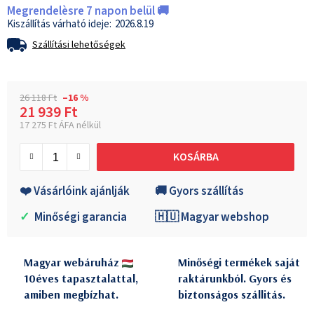
Megrendelèsre 7 napon belül 🚚
2026.8.19
Szállítási lehetőségek
26 118 Ft
–16 %
21 939 Ft
17 275 Ft ÁFA nélkül
Egységár:
KOSÁRBA
❤️ Vásárlóink ajánlják
🚚 Gyors szállítás
✓
Minőségi garancia
🇭🇺 Magyar webshop
Magyar webáruház
Minőségi termékek saját
10éves tapasztalattal,
raktárunkból. Gyors és
amiben megbízhat.
biztonságos szállitás.