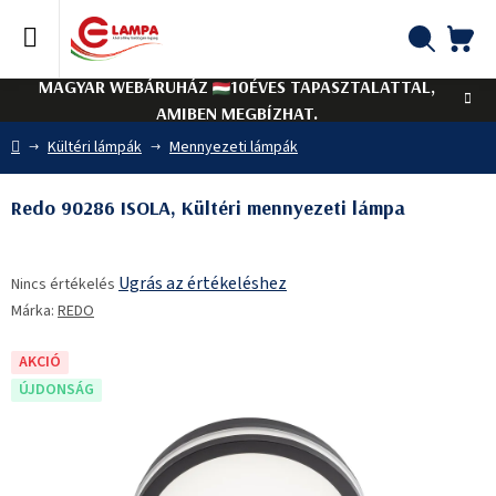
Ugrás
a
fő
KO
Keresés
tartalomhoz
MAGYAR WEBÁRUHÁZ
10ÉVES TAPASZTALATTAL,
AMIBEN MEGBÍZHAT.
Kezdőlap
Kültéri lámpák
Mennyezeti lámpák
Redo 90286 ISOLA, Kültéri mennyezeti lámpa
A
Ugrás az értékeléshez
Nincs értékelés
termék
Márka:
REDO
átlagos
értékelése
5-
AKCIÓ
ből
ÚJDONSÁG
0,0
csillag.