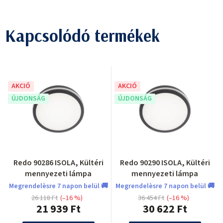
Kapcsolódó termékek
AKCIÓ
AKCIÓ
ÚJDONSÁG
ÚJDONSÁG
Redo 90286 ISOLA, Kültéri
Redo 90290 ISOLA, Kültéri
mennyezeti lámpa
mennyezeti lámpa
Megrendelèsre 7 napon belül 🚚
Megrendelèsre 7 napon belül 🚚
26 118 Ft
(–16 %)
36 454 Ft
(–16 %)
21 939 Ft
30 622 Ft