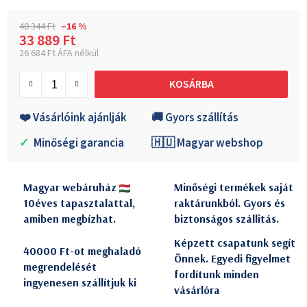
40 344 Ft
–16 %
33 889 Ft
26 684 Ft ÁFA nélkül
Egységár:
KOSÁRBA
❤️ Vásárlóink ajánlják
🚚 Gyors szállítás
✓
Minőségi garancia
🇭🇺 Magyar webshop
Magyar webáruház
Minőségi termékek saját
10éves tapasztalattal,
raktárunkból. Gyors és
amiben megbízhat.
biztonságos szállitás.
Képzett csapatunk segít
40000 Ft-ot meghaladó
Önnek. Egyedi figyelmet
megrendelését
fordítunk minden
ingyenesen szállítjuk ki
vásárlóra