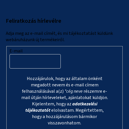
b
l
Feliratkozás hírlevélre
é
c
Adja meg az e-mail címét, és mi tájékoztatást küldünk
webáruházunk új termékeiről.
E-mail
Hozzájárulok, hogy az általam önként
megadott nevem és e-mail címem
felhasználásával a(z)
*cég neve
részemre e-
mail útján hírleveleket, ajánlatokat küldjön.
Kijelentem, hogy az
adatkezelési
tájékoztatót
elolvastam. Megértettem,
hogy a hozzájárulásom bármikor
visszavonhatom.