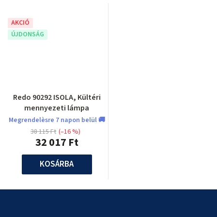
AKCIÓ
ÚJDONSÁG
Redo 90292 ISOLA, Kültéri
mennyezeti lámpa
Megrendelèsre 7 napon belül 🚚
38 115 Ft
(–16 %)
32 017 Ft
KOSÁRBA
L
á