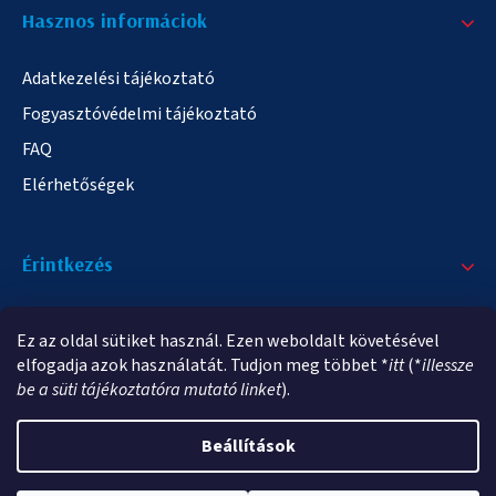
Hasznos informáciok
Adatkezelési tájékoztató
Fogyasztóvédelmi tájékoztató
FAQ
Elérhetőségek
Érintkezés
+36/20 378-2863
Ez az oldal sütiket használ. Ezen weboldalt követésével
info@elampa.hu
elfogadja azok használatát. Tudjon meg többet *
itt
(*
illessze
be a süti tájékoztatóra mutató linket
).
Beállítások
Copyright 2026
elampa.hu
. Minden jog fenntartva.