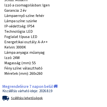
Stílus: Modern
Izzó a csomagolásban: Igen
Garancia: 2 év
Lámpaernyő színe: fehér
Lámpa színe: szürke
IP-védettség: IP54
Technológia: LED
Foglalat típusa: LED
Energetikai osztály: A-A++
Kelvin: 3000K
Lámpa anyaga: műanyag
Izzó: 24W
Magasság (mm): 55
Fény színe: választható
Méretek (mm): 260x260
Megrendelèsre 7 napon belül 🚚
2026.8.19
Szállítási lehetőségek