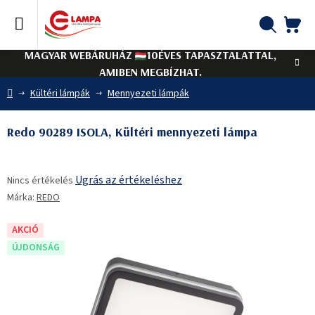
Ugrás
a
fő
KO
Keresés
tartalomhoz
MAGYAR WEBÁRUHÁZ
10ÉVES TAPASZTALATTAL,
AMIBEN MEGBÍZHAT.
Kezdőlap
Kültéri lámpák
Mennyezeti lámpák
Redo 90289 ISOLA, Kültéri mennyezeti lámpa
A
Ugrás az értékeléshez
Nincs értékelés
termék
Márka:
REDO
átlagos
értékelése
5-
AKCIÓ
ből
ÚJDONSÁG
0,0
csillag.