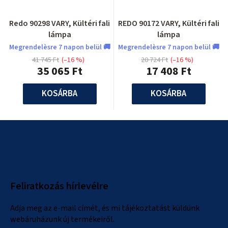
Redo 90298 VARY, Kültéri fali
REDO 90172 VARY, Kültéri fali
lámpa
lámpa
Megrendelèsre 7 napon belül 🚚
Megrendelèsre 7 napon belül 🚚
41 745 Ft
(–16 %)
20 724 Ft
(–16 %)
35 065 Ft
17 408 Ft
KOSÁRBA
KOSÁRBA
L
á
b
l
Feliratkozás hírlevélre
é
c
Adja meg az e-mail címét, és mi tájékoztatást küldünk
webáruházunk új termékeiről.