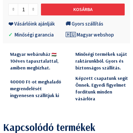
Egységár:
KOSÁRBA
❤️ Vásárlóink ajánlják
🚚 Gyors szállítás
✓
Minőségi garancia
🇭🇺 Magyar webshop
Magyar webáruház
Minőségi termékek saját
10éves tapasztalattal,
raktárunkból. Gyors és
amiben megbízhat.
biztonságos szállitás.
Képzett csapatunk segít
40000 Ft-ot meghaladó
Önnek. Egyedi figyelmet
megrendelését
fordítunk minden
ingyenesen szállítjuk ki
vásárlóra
Kapcsolódó termékek