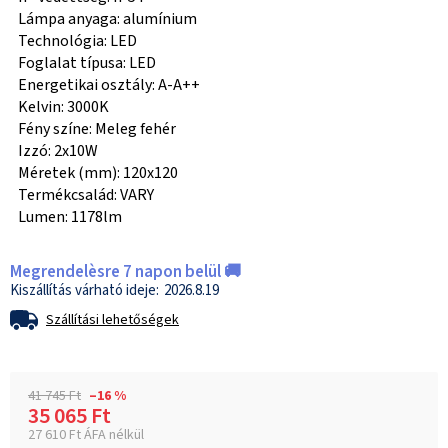
Lámpa anyaga: alumínium
Technológia: LED
Foglalat típusa: LED
Energetikai osztály: A-A++
Kelvin: 3000K
Fény színe: Meleg fehér
Izzó: 2x10W
Méretek (mm): 120x120
Termékcsalád: VARY
Lumen: 1178lm
Megrendelèsre 7 napon belül 🚚
2026.8.19
Szállítási lehetőségek
41 745 Ft
–16 %
35 065 Ft
27 610 Ft ÁFA nélkül