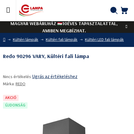
Ugrás
a
fő
KO
Keresés
tartalomhoz
MAGYAR WEBÁRUHÁZ
10ÉVES TAPASZTALATTAL,
AMIBEN MEGBÍZHAT.
Kezdőlap
Kültéri lámpák
Kültéri fali lámpák
Kültéri LED fali lámpák
Redo 90296 VARY, Kültéri fali lámpa
A
Ugrás az értékeléshez
Nincs értékelés
termék
Márka:
REDO
átlagos
értékelése
5-
AKCIÓ
ből
ÚJDONSÁG
0,0
csillag.