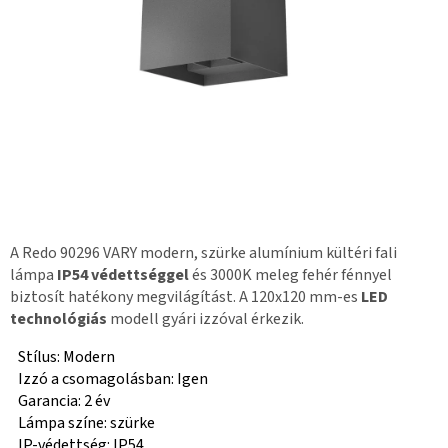
A Redo 90296 VARY modern, szürke alumínium kültéri fali
lámpa
IP54 védettséggel
és 3000K meleg fehér fénnyel
biztosít hatékony megvilágítást. A 120x120 mm-es
LED
technológiás
modell gyári izzóval érkezik.
Stílus: Modern
Izzó a csomagolásban: Igen
Garancia: 2 év
Lámpa színe: szürke
IP-védettség: IP54