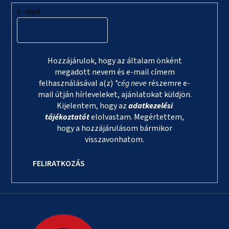
E-mail
Hozzájárulok, hogy az általam önként
megadott nevem és e-mail címem
felhasználásával a(z)
*cég neve
részemre e-
mail útján hírleveleket, ajánlatokat küldjön.
Kijelentem, hogy az
adatkezelési
tájékoztatót
elolvastam. Megértettem,
hogy a hozzájárulásom bármikor
visszavonhatom.
FELIRATKOZÁS