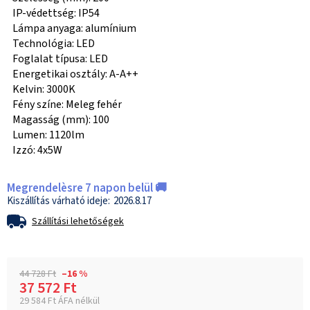
IP-védettség: IP54
Lámpa anyaga: alumínium
Technológia: LED
Foglalat típusa: LED
Energetikai osztály: A-A++
Kelvin: 3000K
Fény színe: Meleg fehér
Magasság (mm): 100
Lumen: 1120lm
Izzó: 4x5W
Megrendelèsre 7 napon belül 🚚
2026.8.17
Szállítási lehetőségek
44 728 Ft
–16 %
37 572 Ft
29 584 Ft ÁFA nélkül