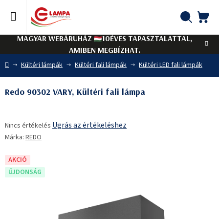
Ugrás
a
fő
KO
Keresés
tartalomhoz
MAGYAR WEBÁRUHÁZ
10ÉVES TAPASZTALATTAL,
AMIBEN MEGBÍZHAT.
Kezdőlap
Kültéri lámpák
Kültéri fali lámpák
Kültéri LED fali lámpák
Redo 90302 VARY, Kültéri fali lámpa
A
Ugrás az értékeléshez
Nincs értékelés
termék
Márka:
REDO
átlagos
értékelése
5-
AKCIÓ
ből
ÚJDONSÁG
0,0
csillag.