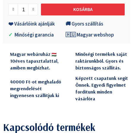
Egységár:
KOSÁRBA
❤️ Vásárlóink ajánlják
🚚 Gyors szállítás
✓
Minőségi garancia
🇭🇺 Magyar webshop
Magyar webáruház
Minőségi termékek saját
10éves tapasztalattal,
raktárunkból. Gyors és
amiben megbízhat.
biztonságos szállitás.
Képzett csapatunk segít
40000 Ft-ot meghaladó
Önnek. Egyedi figyelmet
megrendelését
fordítunk minden
ingyenesen szállítjuk ki
vásárlóra
Kapcsolódó termékek