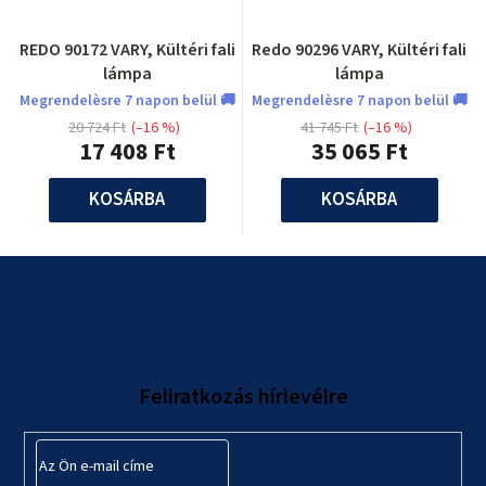
REDO 90172 VARY, Kültéri fali
Redo 90296 VARY, Kültéri fali
lámpa
lámpa
Megrendelèsre 7 napon belül 🚚
Megrendelèsre 7 napon belül 🚚
20 724 Ft
(–16 %)
41 745 Ft
(–16 %)
17 408 Ft
35 065 Ft
KOSÁRBA
KOSÁRBA
L
á
b
l
Feliratkozás hírlevélre
é
c