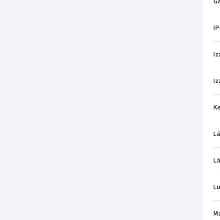
Ga
IP
Iz
Iz
Ke
L
L
L
M