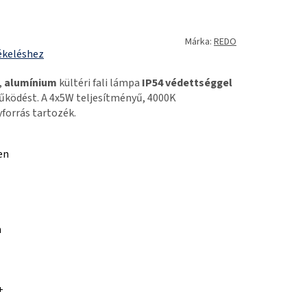
Márka:
REDO
ékeléshez
,
alumínium
kültéri fali lámpa
IP54 védettséggel
űködést. A 4x5W teljesítményű, 4000K
forrás tartozék.
en
m
+