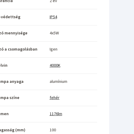
rancia
2 év
-védettség
IP54
zó mennyisége
4x5W
zó a csomagolásban
Igen
lvin
4000K
ámpa anyaga
alumínium
ámpa színe
fehér
umen
1176lm
agasság (mm)
100