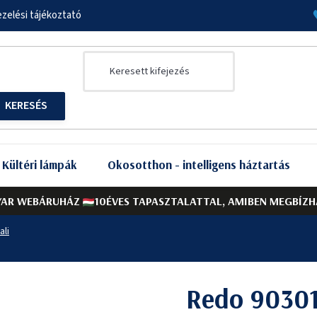
zelési tájékoztató
Kültéri lámpák
Okosotthon - intelligens háztartás
AR WEBÁRUHÁZ
10ÉVES TAPASZTALATTAL, AMIBEN MEGBÍZH
ali
Redo 90301 