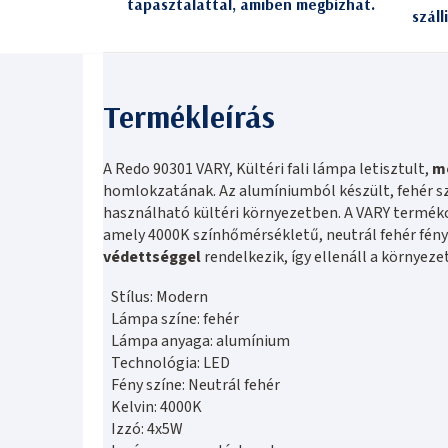
tapasztalattal, amiben megbízhat.
száll
A Redo 90301 VARY, Kültéri fali lámpa letisztult,
m
homlokzatának. Az alumíniumból készült, fehér s
használható kültéri környezetben. A VARY termékc
amely 4000K színhőmérsékletű, neutrál fehér fén
védettséggel
rendelkezik, így ellenáll a környeze
Stílus: Modern
Lámpa színe: fehér
Lámpa anyaga: alumínium
Technológia: LED
Fény színe: Neutrál fehér
Kelvin: 4000K
Izzó: 4x5W