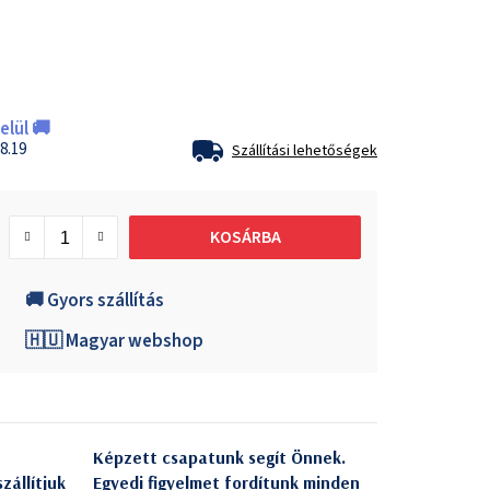
lül 🚚
8.19
Szállítási lehetőségek
KOSÁRBA
🚚 Gyors szállítás
🇭🇺 Magyar webshop
Képzett csapatunk segít Önnek.
zállítjuk
Egyedi figyelmet fordítunk minden