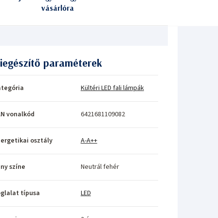
vásárlóra
iegészítő paraméterek
tegória
Kültéri LED fali lámpák
N vonalkód
6421681109082
ergetikai osztály
A-A++
ny színe
Neutrál fehér
glalat típusa
LED