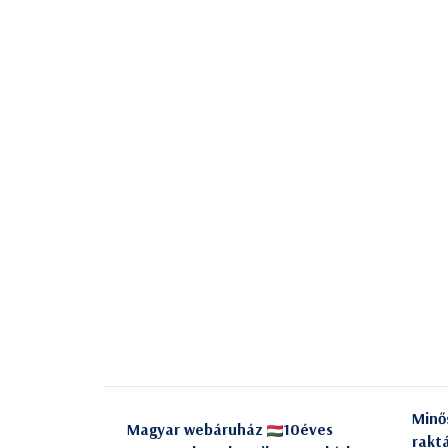
Minő
Magyar webáruház
10éves
rakt