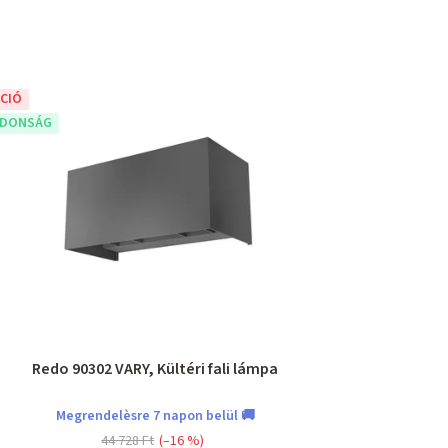
CIÓ
JDONSÁG
Redo 90302 VARY, Kültéri fali lámpa
Megrendelèsre 7 napon belül 🚚
44 728 Ft
(–16 %)