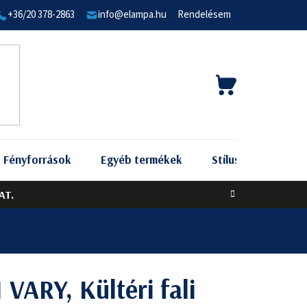
+36/20 378-2863
info@elampa.hu
Rendelésem
KOSÁR
Fényforrások
Egyéb termékek
Stílus szerint
AT.
VARY, Kültéri fali