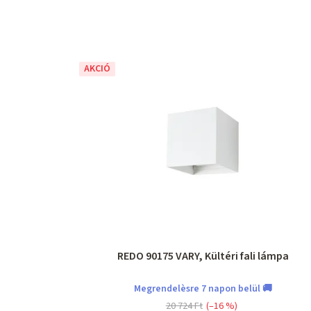
AKCIÓ
REDO 90175 VARY, Kültéri fali lámpa
Megrendelèsre 7 napon belül 🚚
20 724 Ft
(–16 %)