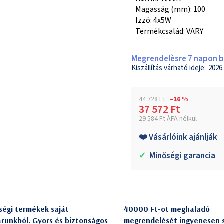
Magasság (mm): 100
Izzó: 4x5W
Termékcsalád: VARY
Megrendelèsre 7 napon be
2026.
44 728 Ft
–16 %
37 572 Ft
29 584 Ft ÁFA nélkül
Egységár:
❤️ Vásárlóink ajánlják
✓
Minőségi garancia
ségi termékek saját
40000 Ft-ot meghaladó
árunkból. Gyors és biztonságos
megrendelését ingyenesen s