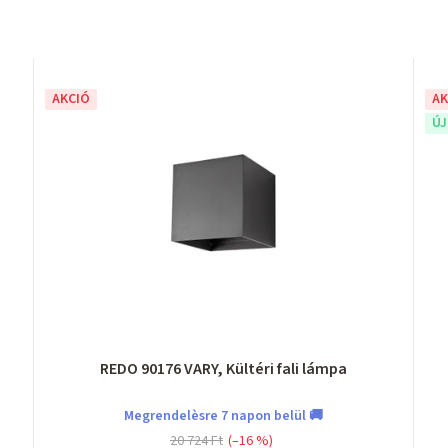
AKCIÓ
AK
Ú
REDO 90176 VARY, Kültéri fali lámpa
Megrendelèsre 7 napon belül 🚚
20 724 Ft
(–16 %)