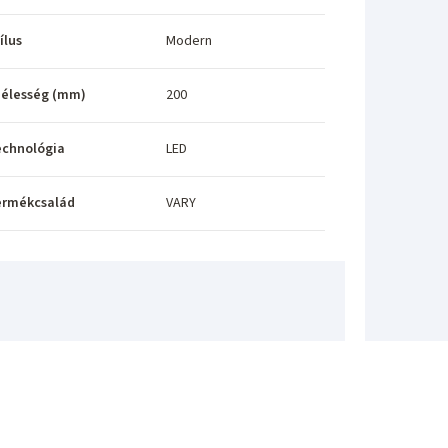
ílus
Modern
élesség (mm)
200
echnológia
LED
ermékcsalád
VARY