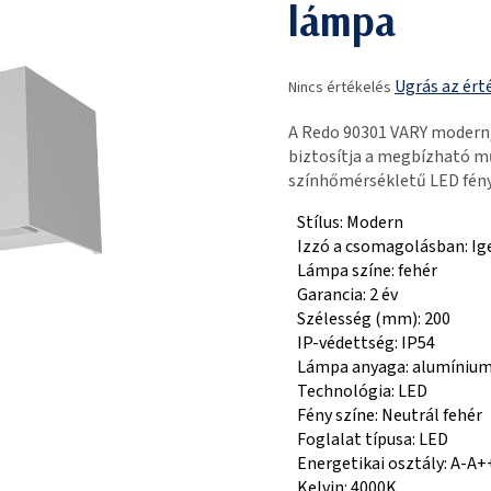
lámpa
A
Ugrás az ért
Nincs értékelés
termék
átlagos
A Redo 90301 VARY modern
értékelése
biztosítja a megbízható m
5-
színhőmérsékletű LED fény
ből
0,0
Stílus: Modern
csillag.
Izzó a csomagolásban: Ig
Lámpa színe: fehér
Garancia: 2 év
Szélesség (mm): 200
IP-védettség: IP54
Lámpa anyaga: alumíniu
Technológia: LED
Fény színe: Neutrál fehér
Foglalat típusa: LED
Energetikai osztály: A-A+
Kelvin: 4000K