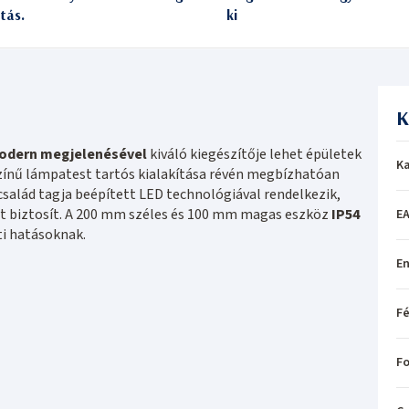
itás.
ki
K
odern megjelenésével
kiváló kiegészítője lehet épületek
Ka
zínű lámpatest tartós kialakítása révén megbízhatóan
salád tagja beépített LED technológiával rendelkezik,
yt biztosít. A 200 mm széles és 100 mm magas eszköz
IP54
EA
ti hatásoknak.
En
Fé
Fo