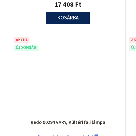
17 408 Ft
KOSÁRBA
AKCIÓ
AK
ÚJDONSÁG
Ú
Redo 90294 VARY, Kültéri fali lámpa