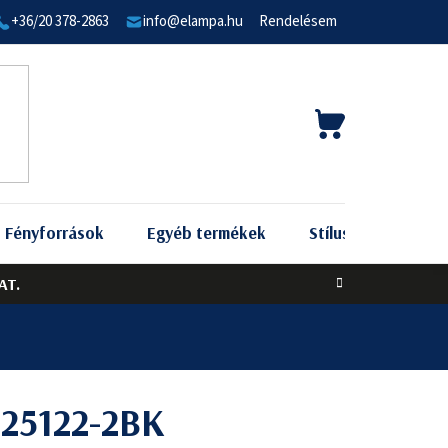
+36/20 378-2863
info@elampa.hu
Rendelésem
KOSÁR
Fényforrások
Egyéb termékek
Stílus szerint
AT.
 25122-2BK