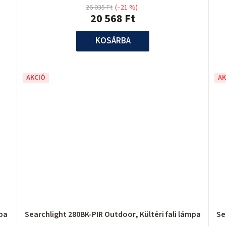
26 035 Ft
(–21 %)
20 568 Ft
KOSÁRBA
AKCIÓ
AK
mpa
Searchlight 280BK-PIR Outdoor, Kültéri fali lámpa
Se