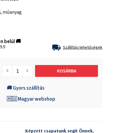
m, műanyag
n belül 🚚
9.9
Szállítási lehetőségek
KOSÁRBA
🚚 Gyors szállítás
🇭🇺 Magyar webshop
Képzett csapatunk segít Önnek.