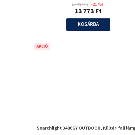
17 434 Ft
(–21 %)
13 773 Ft
KOSÁRBA
AKCIÓ
Searchlight 3486GY OUTDOOR, Kültéri fali lá