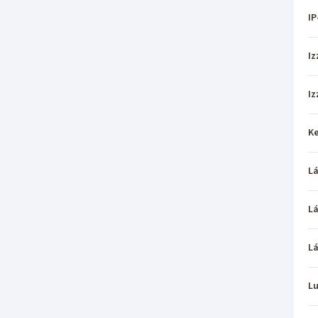
IP
Iz
Iz
Ke
L
L
L
L