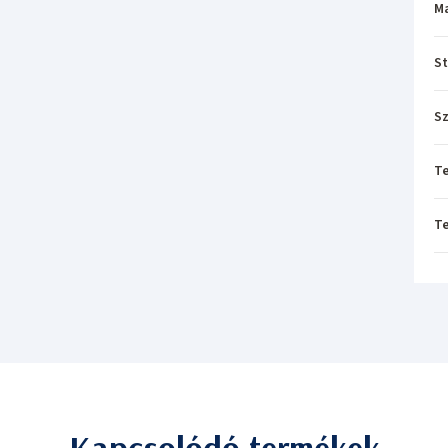
M
St
Sz
T
T