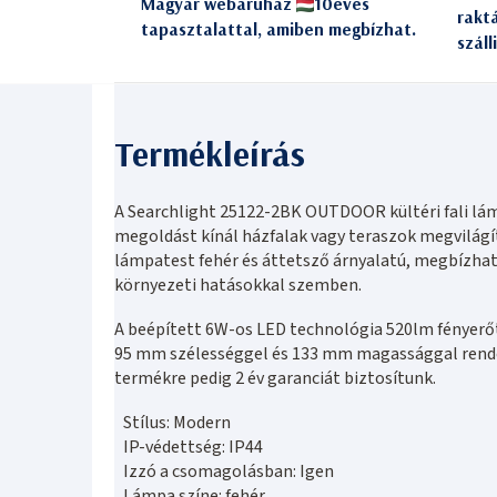
Magyar webáruház
10éves
rakt
tapasztalattal, amiben megbízhat.
száll
A Searchlight 25122-2BK OUTDOOR kültéri fali lám
megoldást kínál házfalak vagy teraszok megvilág
lámpatest fehér és áttetsző árnyalatú, megbízha
környezeti hatásokkal szemben.
A beépített 6W-os LED technológia 520lm fényerőt
95 mm szélességgel és 133 mm magassággal rende
termékre pedig 2 év garanciát biztosítunk.
Stílus: Modern
IP-védettség: IP44
Izzó a csomagolásban: Igen
Lámpa színe: fehér