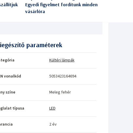
zállítjuk
Egyedi figyelmet fordítunk minden
vásárlóra
iegészítő paraméterek
tegória
Kültéri lámpák
N vonalkód
5053423164694
ny színe
Meleg fehér
glalat típusa
LED
rancia
2 év