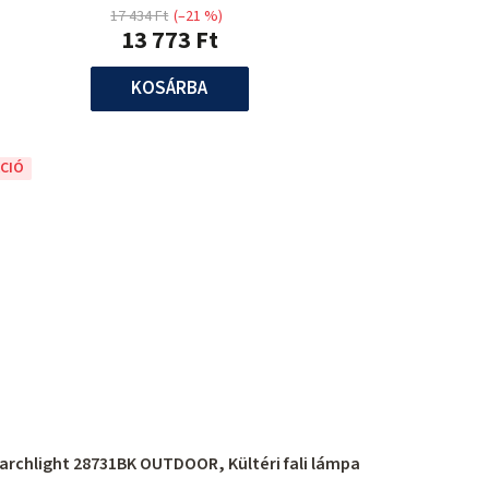
17 434 Ft
(–21 %)
13 773 Ft
KOSÁRBA
CIÓ
archlight 28731BK OUTDOOR, Kültéri fali lámpa