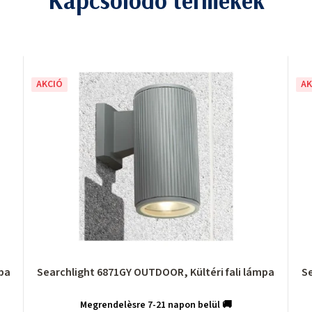
Kapcsolódó termékek
AKCIÓ
AK
mpa
Searchlight 6871GY OUTDOOR, Kültéri fali lámpa
Se
Megrendelèsre 7-21 napon belül 🚚