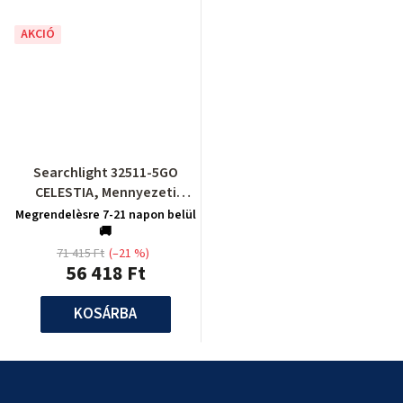
AKCIÓ
Searchlight 32511-5GO
CELESTIA, Mennyezeti
lámpa
Megrendelèsre 7-21 napon belül
🚚
71 415 Ft
(–21 %)
56 418 Ft
KOSÁRBA
L
á