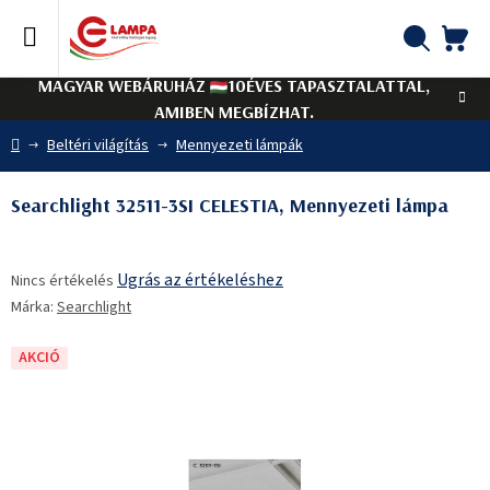
Ugrás
a
fő
KO
Keresés
tartalomhoz
MAGYAR WEBÁRUHÁZ
10ÉVES TAPASZTALATTAL,
AMIBEN MEGBÍZHAT.
Kezdőlap
Beltéri világítás
Mennyezeti lámpák
Searchlight 32511-3SI CELESTIA, Mennyezeti lámpa
A
Ugrás az értékeléshez
Nincs értékelés
termék
Márka:
Searchlight
átlagos
értékelése
5-
AKCIÓ
ből
0,0
csillag.