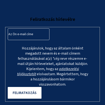
b
l
Feliratkozás hírlevélre
é
c
Hozzájárulok, hogy az általam önként
megadott nevem és e-mail címem
felhasználásával a(z)
*cég neve
részemre e-
mail útján hírleveleket, ajánlatokat küldjön.
Kijelentem, hogy az
adatkezelési
tájékoztatót
elolvastam. Megértettem, hogy
a hozzájárulásom bármikor
visszavonhatom.
FELIRATKOZÁS