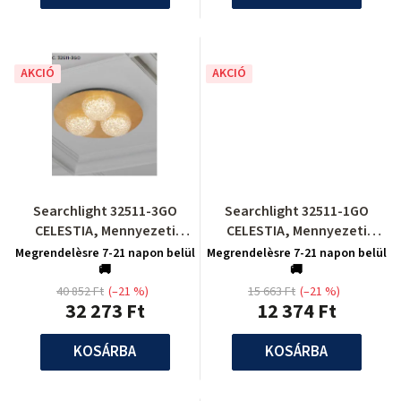
AKCIÓ
AKCIÓ
Searchlight 32511-3GO
Searchlight 32511-1GO
CELESTIA, Mennyezeti
CELESTIA, Mennyezeti
lámpa
lámpa
Megrendelèsre 7-21 napon belül
Megrendelèsre 7-21 napon belül
🚚
🚚
40 852 Ft
(–21 %)
15 663 Ft
(–21 %)
32 273 Ft
12 374 Ft
KOSÁRBA
KOSÁRBA