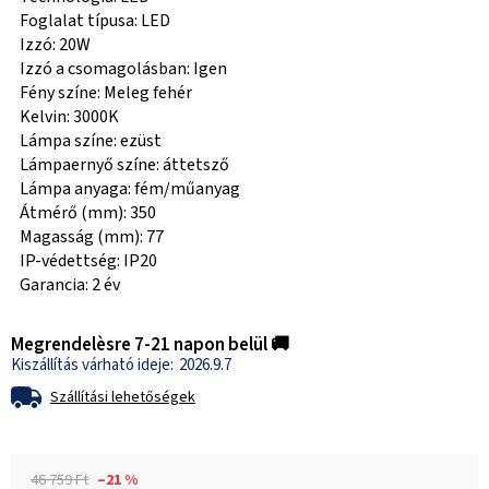
Foglalat típusa: LED
Izzó: 20W
Izzó a csomagolásban: Igen
Fény színe: Meleg fehér
Kelvin: 3000K
Lámpa színe: ezüst
Lámpaernyő színe: áttetsző
Lámpa anyaga: fém/műanyag
Átmérő (mm): 350
Magasság (mm): 77
IP-védettség: IP20
Garancia: 2 év
Megrendelèsre 7-21 napon belül 🚚
2026.9.7
Szállítási lehetőségek
46 759 Ft
–21 %