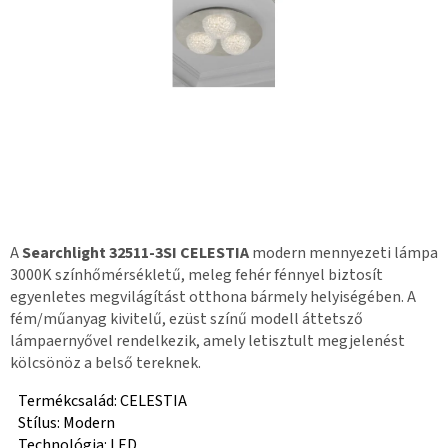
A
Searchlight 32511-3SI CELESTIA
modern mennyezeti lámpa
3000K színhőmérsékletű, meleg fehér fénnyel biztosít
egyenletes megvilágítást otthona bármely helyiségében. A
fém/műanyag kivitelű, ezüst színű modell áttetsző
lámpaernyővel rendelkezik, amely letisztult megjelenést
kölcsönöz a belső tereknek.
Termékcsalád: CELESTIA
Stílus: Modern
Technológia: LED