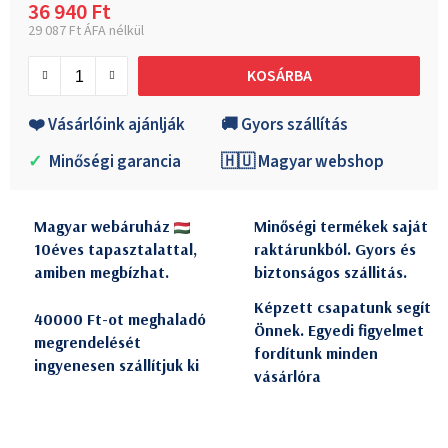
36 940 Ft
29 087 Ft ÁFA nélkül
Egységár:
KOSÁRBA
❤️ Vásárlóink ajánlják
🚚 Gyors szállítás
✓
Minőségi garancia
🇭🇺 Magyar webshop
Magyar webáruház
Minőségi termékek saját
10éves tapasztalattal,
raktárunkból. Gyors és
amiben megbízhat.
biztonságos szállitás.
Képzett csapatunk segít
40000 Ft-ot meghaladó
Önnek. Egyedi figyelmet
megrendelését
fordítunk minden
ingyenesen szállítjuk ki
vásárlóra