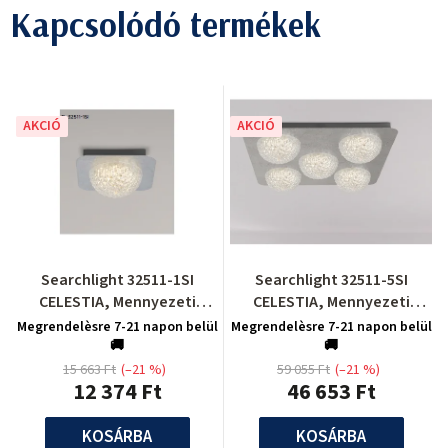
Kapcsolódó termékek
AKCIÓ
AKCIÓ
Searchlight 32511-1SI
Searchlight 32511-5SI
CELESTIA, Mennyezeti
CELESTIA, Mennyezeti
lámpa
lámpa
Megrendelèsre 7-21 napon belül
Megrendelèsre 7-21 napon belül
🚚
🚚
15 663 Ft
(–21 %)
59 055 Ft
(–21 %)
12 374 Ft
46 653 Ft
KOSÁRBA
KOSÁRBA