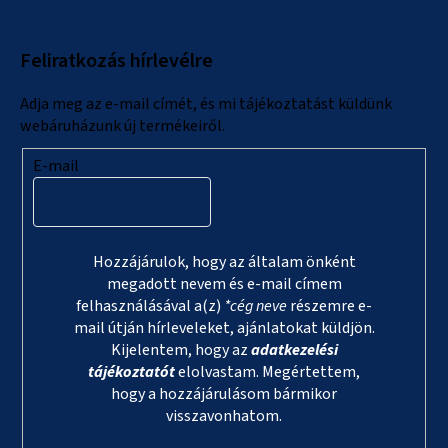
b
l
Feliratkozás hírlevélre
é
c
Adja meg az e-mail címét, és mi tájékoztatást küldünk
webáruházunk új termékeiről.
E-mail
Hozzájárulok, hogy az általam önként
megadott nevem és e-mail címem
felhasználásával a(z)
*cég neve
részemre e-
mail útján hírleveleket, ajánlatokat küldjön.
Kijelentem, hogy az
adatkezelési
tájékoztatót
elolvastam. Megértettem,
hogy a hozzájárulásom bármikor
visszavonhatom.