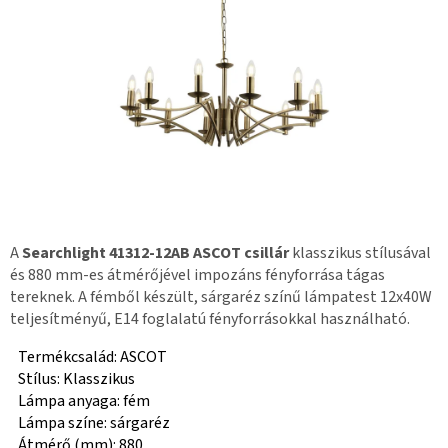
A
Searchlight 41312-12AB ASCOT csillár
klasszikus stílusával
és 880 mm-es átmérőjével impozáns fényforrása tágas
tereknek. A fémből készült, sárgaréz színű lámpatest 12x40W
teljesítményű, E14 foglalatú fényforrásokkal használható.
Termékcsalád: ASCOT
Stílus: Klasszikus
Lámpa anyaga: fém
Lámpa színe: sárgaréz
Átmérő (mm): 880