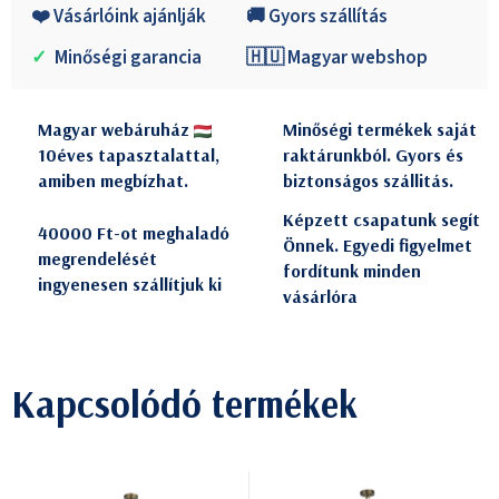
❤️ Vásárlóink ajánlják
🚚 Gyors szállítás
✓
Minőségi garancia
🇭🇺 Magyar webshop
Magyar webáruház
Minőségi termékek saját
10éves tapasztalattal,
raktárunkból. Gyors és
amiben megbízhat.
biztonságos szállitás.
Képzett csapatunk segít
40000 Ft-ot meghaladó
Önnek. Egyedi figyelmet
megrendelését
fordítunk minden
ingyenesen szállítjuk ki
vásárlóra
Kapcsolódó termékek