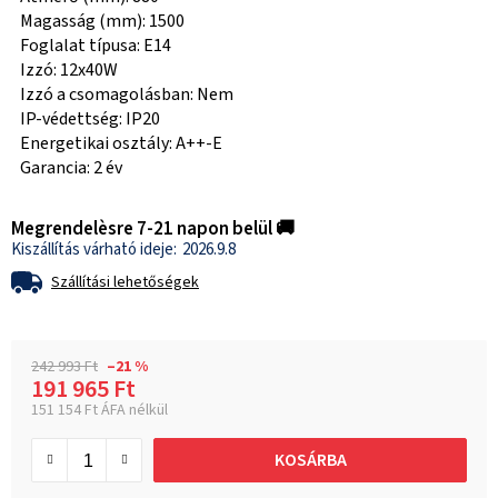
Magasság (mm): 1500
Foglalat típusa: E14
Izzó: 12x40W
Izzó a csomagolásban: Nem
IP-védettség: IP20
Energetikai osztály: A++-E
Garancia: 2 év
Megrendelèsre 7-21 napon belül 🚚
2026.9.8
Szállítási lehetőségek
242 993 Ft
–21 %
191 965 Ft
151 154 Ft ÁFA nélkül
Egységár:
KOSÁRBA