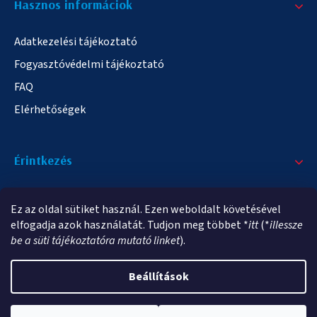
Hasznos informáciok
Adatkezelési tájékoztató
Fogyasztóvédelmi tájékoztató
FAQ
Elérhetőségek
Érintkezés
+36/20 378-2863
Ez az oldal sütiket használ. Ezen weboldalt követésével
info@elampa.hu
elfogadja azok használatát. Tudjon meg többet *
itt
(*
illessze
be a süti tájékoztatóra mutató linket
).
Beállítások
Copyright 2026
elampa.hu
. Minden jog fenntartva.