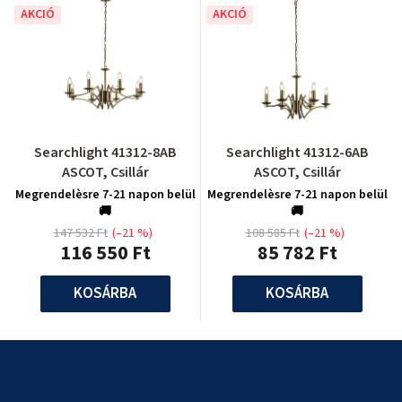
AKCIÓ
AKCIÓ
Searchlight 41312-8AB
Searchlight 41312-6AB
ASCOT, Csillár
ASCOT, Csillár
Megrendelèsre 7-21 napon belül
Megrendelèsre 7-21 napon belül
🚚
🚚
147 532 Ft
(–21 %)
108 585 Ft
(–21 %)
116 550 Ft
85 782 Ft
KOSÁRBA
KOSÁRBA
L
á