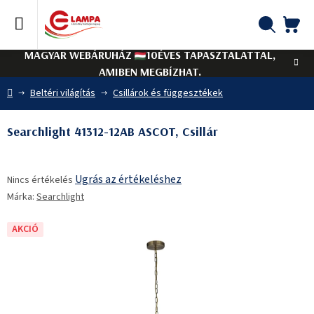
Ugrás
a
fő
KO
Keresés
tartalomhoz
MAGYAR WEBÁRUHÁZ
10ÉVES TAPASZTALATTAL,
AMIBEN MEGBÍZHAT.
Kezdőlap
Beltéri világítás
Csillárok és függesztékek
Searchlight 41312-12AB ASCOT, Csillár
A
Ugrás az értékeléshez
Nincs értékelés
termék
Márka:
Searchlight
átlagos
értékelése
5-
AKCIÓ
ből
0,0
csillag.