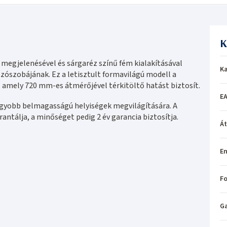
K
 megjelenésével és sárgaréz színű fém kialakításával
Ka
zószobájának. Ez a letisztult formavilágú modell a
amely 720 mm-es átmérőjével térkitöltő hatást biztosít.
EA
gyobb belmagasságú helyiségek megvilágítására. A
tálja, a minőséget pedig 2 év garancia biztosítja.
Á
En
Fo
Ga