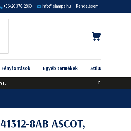
+36/20 378-2863
info@elampa.hu
Rendelésem
KOSÁR
Fényforrások
Egyéb termékek
Stílus szerint
AT.
t 41312-8AB ASCOT,