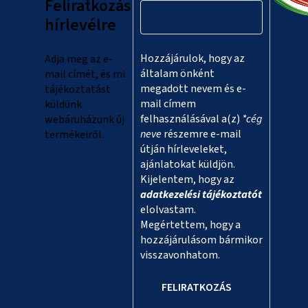
Feliratkozás
é
hírlevélre
c
Hozzájárulok, hogy az
Adja meg az e-
általam önként
mail címét, és mi
megadott nevem és e-
tájékoztatást
mail címem
küldünk
felhasználásával a(z)
*cég
webáruházunk új
neve
részemre e-mail
termékeiről.
útján hírleveleket,
ajánlatokat küldjön.
Kijelentem, hogy az
adatkezelési tájékoztatót
elolvastam.
Megértettem, hogy a
hozzájárulásom bármikor
visszavonhatom.
FELIRATKOZÁS