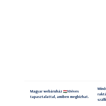
Minő
Magyar webáruház
10éves
rakt
tapasztalattal, amiben megbízhat.
száll