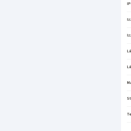
IP
Iz
Iz
L
L
M
St
T