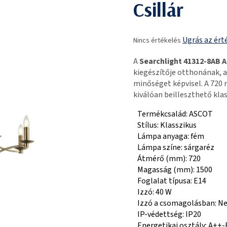
Csillár
A
Ugrás az ért
Nincs értékelés
termék
átlagos
A
Searchlight 41312-8AB A
értékelése
kiegészítője otthonának, a
5-
minőséget képvisel. A 72
ből
kiválóan beilleszthető klas
0,0
csillag.
Termékcsalád: ASCOT
Stílus: Klasszikus
Lámpa anyaga: fém
Lámpa színe: sárgaréz
Átmérő (mm): 720
Magasság (mm): 1500
Foglalat típusa: E14
Izzó: 40 W
Izzó a csomagolásban: N
IP-védettség: IP20
Energetikai osztály: A++-