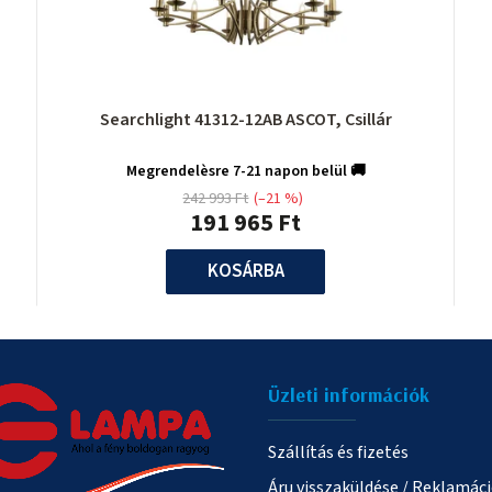
Searchlight 41312-12AB ASCOT, Csillár
Megrendelèsre 7-21 napon belül 🚚
242 993 Ft
(–21 %)
191 965 Ft
KOSÁRBA
Üzleti információk
Szállítás és fizetés
Áru visszaküldése / Reklamác