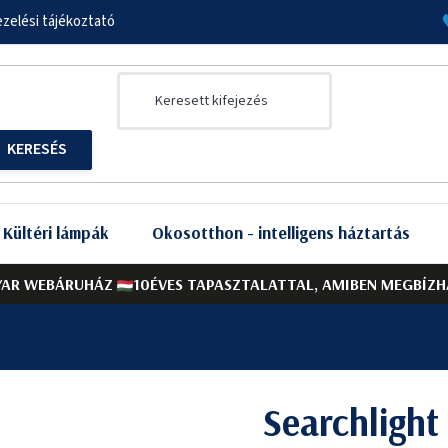
zelési tájékoztató
Kültéri lámpák
Okosotthon - intelligens háztartás
AR WEBÁRUHÁZ
10ÉVES TAPASZTALATTAL, AMIBEN MEGBÍZH
Searchligh