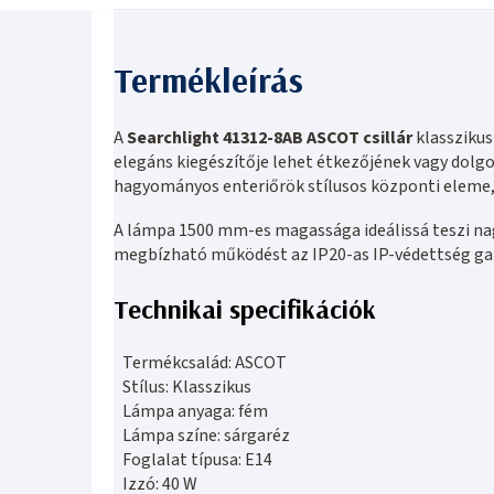
A
Searchlight 41312-8AB ASCOT csillár
klasszikus
elegáns kiegészítője lehet étkezőjének vagy dolgo
hagyományos enteriőrök stílusos központi eleme, 
A lámpa 1500 mm-es magassága ideálissá teszi na
megbízható működést az IP20-as IP-védettség garan
Technikai specifikációk
Termékcsalád: ASCOT
Stílus: Klasszikus
Lámpa anyaga: fém
Lámpa színe: sárgaréz
Foglalat típusa: E14
Izzó: 40 W