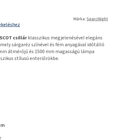
Márka:
Searchlight
ékeléshez
SCOT csillár
klasszikus megjelenésével elegáns
mely sárgaréz színével és fém anyagával időtálló
0 mm átmérőjű és 1500 mm magasságú lámpa
szikus stílusú enteriőrökbe.
em
E