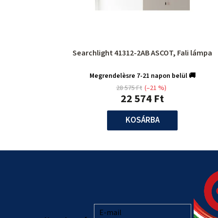
Searchlight 41312-2AB ASCOT, Fali lámpa
Megrendelèsre 7-21 napon belül 🚚
28 575 Ft
(–21 %)
22 574 Ft
KOSÁRBA
L
á
b
l
E-mail