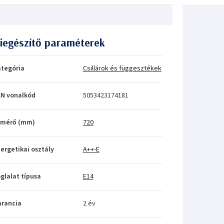
iegészítő paraméterek
tegória
Csillárok és függesztékek
N vonalkód
5053423174181
tmérő (mm)
720
ergetikai osztály
A++-E
glalat típusa
E14
rancia
2 év