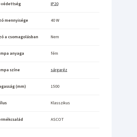
-védettség
IP20
zó mennyisége
40 W
zó a csomagolásban
Nem
ámpa anyaga
fém
ámpa színe
sárgaréz
agasság (mm)
1500
ílus
Klasszikus
ermékcsalád
ASCOT