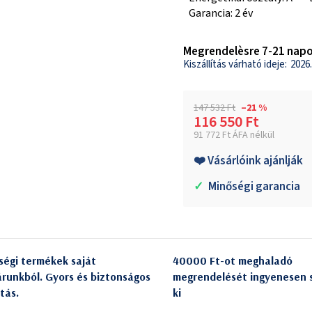
Garancia: 2 év
Megrendelèsre 7-21 napo
2026.
147 532 Ft
–21 %
116 550 Ft
91 772 Ft ÁFA nélkül
Egységár:
❤️ Vásárlóink ajánlják
✓
Minőségi garancia
ségi termékek saját
40000 Ft-ot meghaladó
árunkból. Gyors és biztonságos
megrendelését ingyenesen s
itás.
ki