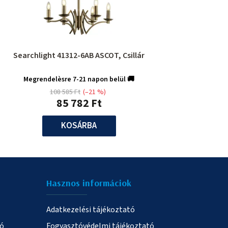
Searchlight 41312-6AB ASCOT, Csillár
Megrendelèsre 7-21 napon belül 🚚
108 585 Ft
(–21 %)
85 782 Ft
KOSÁRBA
Hasznos informáciok
Adatkezelési tájékoztató
ió
Fogyasztóvédelmi tájékoztató