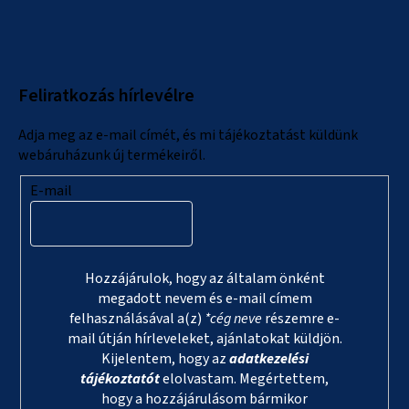
á
b
l
Feliratkozás hírlevélre
é
c
Adja meg az e-mail címét, és mi tájékoztatást küldünk
webáruházunk új termékeiről.
E-mail
Hozzájárulok, hogy az általam önként
megadott nevem és e-mail címem
felhasználásával a(z)
*cég neve
részemre e-
mail útján hírleveleket, ajánlatokat küldjön.
Kijelentem, hogy az
adatkezelési
tájékoztatót
elolvastam. Megértettem,
hogy a hozzájárulásom bármikor