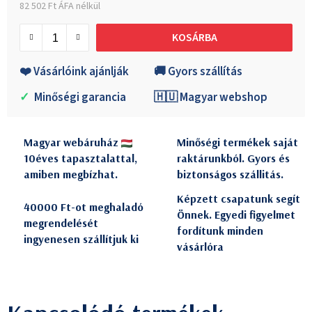
82 502 Ft ÁFA nélkül
Egységár:
KOSÁRBA
❤️ Vásárlóink ajánlják
🚚 Gyors szállítás
✓
Minőségi garancia
🇭🇺 Magyar webshop
Magyar webáruház
Minőségi termékek saját
10éves tapasztalattal,
raktárunkból. Gyors és
amiben megbízhat.
biztonságos szállitás.
Képzett csapatunk segít
40000 Ft-ot meghaladó
Önnek. Egyedi figyelmet
megrendelését
fordítunk minden
ingyenesen szállítjuk ki
vásárlóra