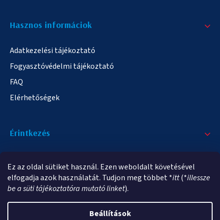
Hasznos informáciok
Adatkezelési tájékoztató
Fogyasztóvédelmi tájékoztató
FAQ
Elérhetőségek
Érintkezés
+36/20 378-2863
Ez az oldal sütiket használ. Ezen weboldalt követésével
info@elampa.hu
elfogadja azok használatát. Tudjon meg többet *
itt
(*
illessze
be a süti tájékoztatóra mutató linket
).
Beállítások
Copyright 2026
elampa.hu
. Minden jog fenntartva.