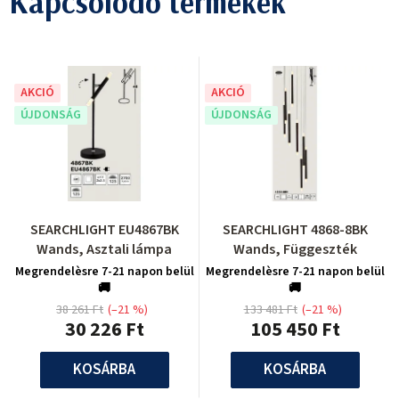
Kapcsolódó termékek
AKCIÓ
AKCIÓ
ÚJDONSÁG
ÚJDONSÁG
SEARCHLIGHT EU4867BK
SEARCHLIGHT 4868-8BK
Wands, Asztali lámpa
Wands, Függeszték
Megrendelèsre 7-21 napon belül
Megrendelèsre 7-21 napon belül
🚚
🚚
38 261 Ft
(–21 %)
133 481 Ft
(–21 %)
30 226 Ft
105 450 Ft
KOSÁRBA
KOSÁRBA