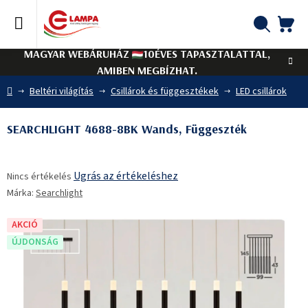
Ugrás
a
fő
KO
Keresés
tartalomhoz
MAGYAR WEBÁRUHÁZ
10ÉVES TAPASZTALATTAL,
AMIBEN MEGBÍZHAT.
Kezdőlap
Beltéri világítás
Csillárok és függesztékek
LED csillárok
SEARCHLIGHT 4688-8BK Wands, Függeszték
A
Ugrás az értékeléshez
Nincs értékelés
termék
Márka:
Searchlight
átlagos
értékelése
5-
AKCIÓ
ből
ÚJDONSÁG
0,0
csillag.