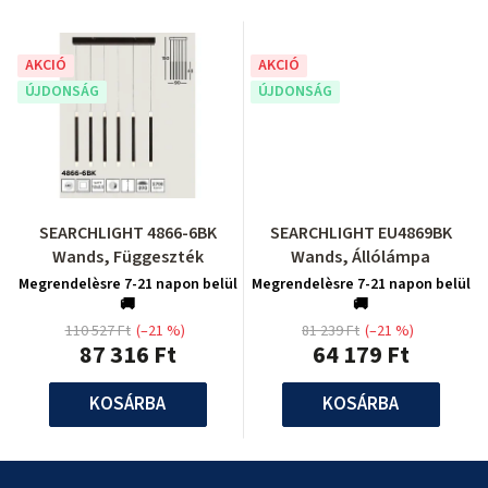
AKCIÓ
AKCIÓ
ÚJDONSÁG
ÚJDONSÁG
SEARCHLIGHT 4866-6BK
SEARCHLIGHT EU4869BK
Wands, Függeszték
Wands, Állólámpa
Megrendelèsre 7-21 napon belül
Megrendelèsre 7-21 napon belül
🚚
🚚
110 527 Ft
(–21 %)
81 239 Ft
(–21 %)
87 316 Ft
64 179 Ft
KOSÁRBA
KOSÁRBA
L