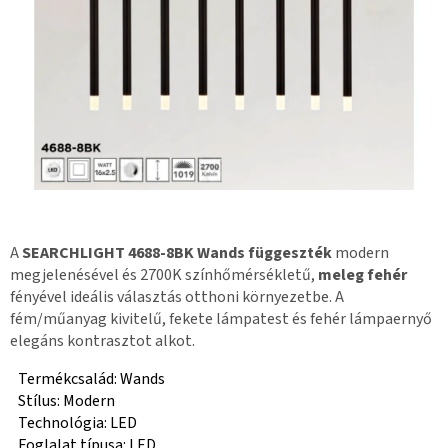
A
SEARCHLIGHT 4688-8BK Wands függeszték
modern
megjelenésével és 2700K színhőmérsékletű,
meleg fehér
fényével ideális választás otthoni környezetbe. A
fém/műanyag kivitelű, fekete lámpatest és fehér lámpaernyő
elegáns kontrasztot alkot.
Termékcsalád: Wands
Stílus: Modern
Technológia: LED
Foglalat típusa: LED