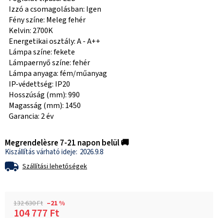
Izzó a csomagolásban: Igen
Fény színe: Meleg fehér
Kelvin: 2700K
Energetikai osztály: A - A++
Lámpa színe: fekete
Lámpaernyő színe: fehér
Lámpa anyaga: fém/műanyag
IP-védettség: IP20
Hosszúság (mm): 990
Magasság (mm): 1450
Garancia: 2 év
Megrendelèsre 7-21 napon belül 🚚
2026.9.8
Szállítási lehetőségek
132 630 Ft
–21 %
104 777 Ft