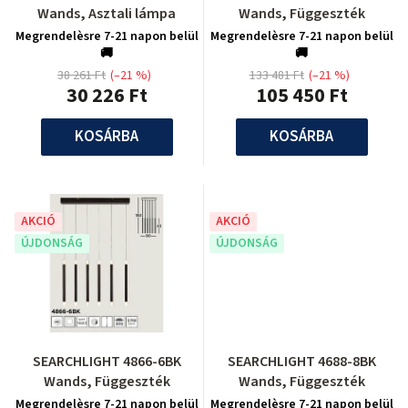
Wands, Asztali lámpa
Wands, Függeszték
Megrendelèsre 7-21 napon belül
Megrendelèsre 7-21 napon belül
🚚
🚚
38 261 Ft
(–21 %)
133 481 Ft
(–21 %)
30 226 Ft
105 450 Ft
KOSÁRBA
KOSÁRBA
AKCIÓ
AKCIÓ
ÚJDONSÁG
ÚJDONSÁG
SEARCHLIGHT 4866-6BK
SEARCHLIGHT 4688-8BK
Wands, Függeszték
Wands, Függeszték
Megrendelèsre 7-21 napon belül
Megrendelèsre 7-21 napon belül