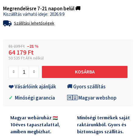
Megrendelèsre 7-21 napon belül 🚚
2026.9.9
Szállítási lehetőségek
81 239 Ft
–21 %
64 179 Ft
50 535 Ft ÁFA nélkül
Egységár:
KOSÁRBA
❤️ Vásárlóink ajánlják
🚚 Gyors szállítás
✓
Minőségi garancia
🇭🇺 Magyar webshop
Magyar webáruház
Minőségi termékek saját
10éves tapasztalattal,
raktárunkból. Gyors és
amiben megbízhat.
biztonságos szállitás.