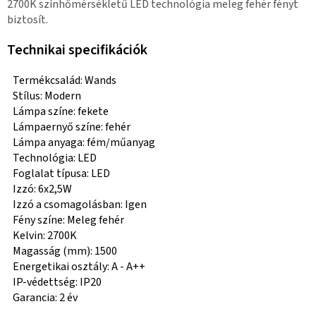
2700K színhőmérsékletű LED technológia meleg fehér fényt
biztosít.
Technikai specifikációk
Termékcsalád: Wands
Stílus: Modern
Lámpa színe: fekete
Lámpaernyő színe: fehér
Lámpa anyaga: fém/műanyag
Technológia: LED
Foglalat típusa: LED
Izzó: 6x2,5W
Izzó a csomagolásban: Igen
Fény színe: Meleg fehér
Kelvin: 2700K
Magasság (mm): 1500
Energetikai osztály: A - A++
IP-védettség: IP20
Garancia: 2 év