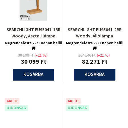
SEARCHLIGHT EU95041-1BR
SEARCHLIGHT EU95041-2BR
Woody, Asztali lámpa
Woody, Állólámpa
Megrendelèsre 7-21 napon belül
Megrendelèsre 7-21 napon belül
🚚
🚚
38 100 Ft
(–21 %)
104 140 Ft
(–21 %)
30 099 Ft
82 271 Ft
KOSÁRBA
KOSÁRBA
AKCIÓ
AKCIÓ
ÚJDONSÁG
ÚJDONSÁG