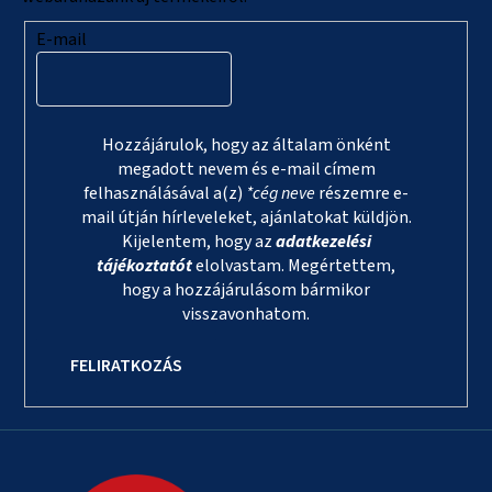
E-mail
Hozzájárulok, hogy az általam önként
megadott nevem és e-mail címem
felhasználásával a(z)
*cég neve
részemre e-
mail útján hírleveleket, ajánlatokat küldjön.
Kijelentem, hogy az
adatkezelési
tájékoztatót
elolvastam. Megértettem,
hogy a hozzájárulásom bármikor
visszavonhatom.
FELIRATKOZÁS