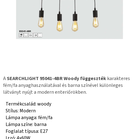
A
SEARCHLIGHT 95041-4BR Woody függeszték
karakteres
fém/fa anyaghasználatával és barna színével különleges
látványt nyújt a modern enteriőrökben.
Termékcsalád: woody
Stílus: Modern
Lámpa anyaga: fém/fa
Lámpa színe: barna
Foglalat típusa: E27
Izzó: 4x60W