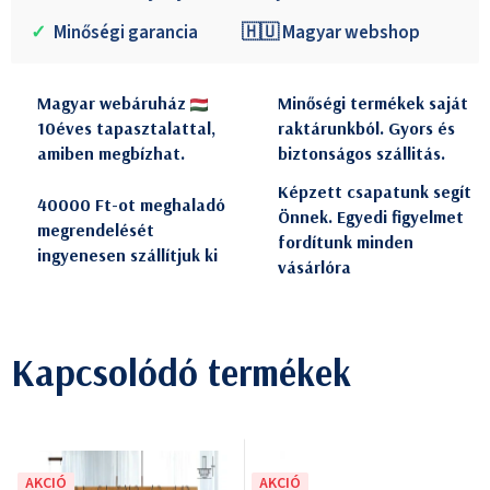
✓
Minőségi garancia
🇭🇺 Magyar webshop
Magyar webáruház
Minőségi termékek saját
10éves tapasztalattal,
raktárunkból. Gyors és
amiben megbízhat.
biztonságos szállitás.
Képzett csapatunk segít
40000 Ft-ot meghaladó
Önnek. Egyedi figyelmet
megrendelését
fordítunk minden
ingyenesen szállítjuk ki
vásárlóra
Kapcsolódó termékek
AKCIÓ
AKCIÓ