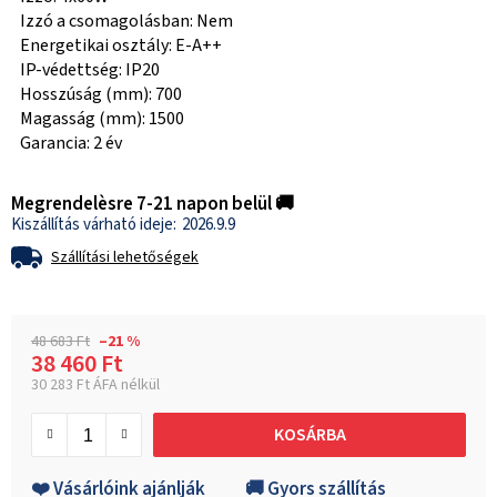
Izzó a csomagolásban: Nem
Energetikai osztály: E-A++
IP-védettség: IP20
Hosszúság (mm): 700
Magasság (mm): 1500
Garancia: 2 év
Megrendelèsre 7-21 napon belül 🚚
2026.9.9
Szállítási lehetőségek
48 683 Ft
–21 %
38 460 Ft
30 283 Ft ÁFA nélkül
Egységár:
KOSÁRBA
❤️ Vásárlóink ajánlják
🚚 Gyors szállítás