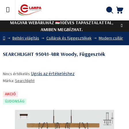
Ugrás
a
fő
KO
Keresés
tartalomhoz
MAGYAR WEBÁRUHÁZ
10ÉVES TAPASZTALATTAL,
AMIBEN MEGBÍZHAT.
Kezdőlap
Beltéri világítás
Csillárok és függesztékek
Modern csillár
SEARCHLIGHT 95041-4BR Woody, Függeszték
A
Ugrás az értékeléshez
Nincs értékelés
termék
Márka:
Searchlight
átlagos
értékelése
5-
AKCIÓ
ből
ÚJDONSÁG
0,0
csillag.