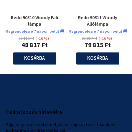
Redo 90510 Woody Fali
Redo 90511 Woody
lámpa
Állólámpa
Megrendelèsre 7 napon belül 🚚
Megrendelèsre 7 napon belül 🚚
58 115 Ft
(–16 %)
95 017 Ft
(–16 %)
48 817 Ft
79 815 Ft
KOSÁRBA
KOSÁRBA
L
á
b
l
Feliratkozás hírlevélre
é
c
Adja meg az e-mail címét, és mi tájékoztatást küldünk
webáruházunk új termékeiről.