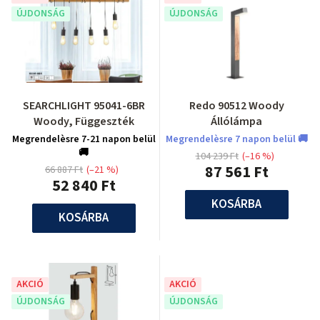
ÚJDONSÁG
ÚJDONSÁG
SEARCHLIGHT 95041-6BR
Redo 90512 Woody
Woody, Függeszték
Állólámpa
Megrendelèsre 7-21 napon belül
Megrendelèsre 7 napon belül 🚚
🚚
104 239 Ft
(–16 %)
87 561 Ft
66 887 Ft
(–21 %)
52 840 Ft
KOSÁRBA
KOSÁRBA
AKCIÓ
AKCIÓ
ÚJDONSÁG
ÚJDONSÁG