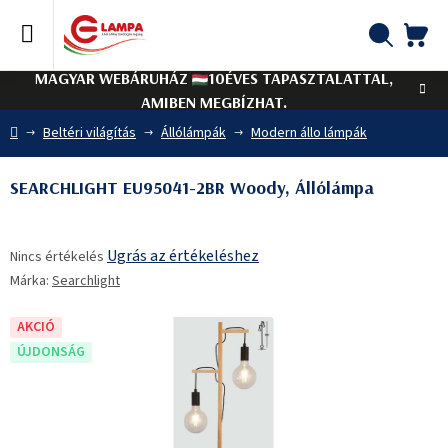
Ugrás
a
fő
KO
Keresés
tartalomhoz
MAGYAR WEBÁRUHÁZ
10ÉVES TAPASZTALATTAL,
AMIBEN MEGBÍZHAT.
Kezdőlap
Beltéri világítás
Állólámpák
Modern állo lámpák
SEARCHLIGHT EU95041-2BR Woody, Állólámpa
A
Ugrás az értékeléshez
Nincs értékelés
termék
Márka:
Searchlight
átlagos
értékelése
5-
AKCIÓ
ből
ÚJDONSÁG
0,0
csillag.