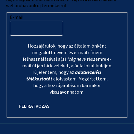
webáruházunk új termékeiről.
E-mail
Hozzájárulok, hogy az általam önként
megadott nevem és e-mail címem
felhasználásával a(z)
*cég neve
részemre e-
mail útján hírleveleket, ajánlatokat küldjön.
Kijelentem, hogy az
adatkezelési
tájékoztatót
elolvastam. Megértettem,
hogy a hozzájárulásom bármikor
visszavonhatom.
FELIRATKOZÁS