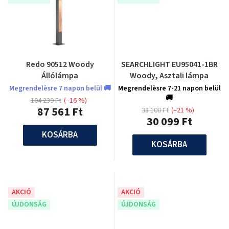
Redo 90512 Woody
SEARCHLIGHT EU95041-1BR
Állólámpa
Woody, Asztali lámpa
Megrendelèsre 7 napon belül 🚚
Megrendelèsre 7-21 napon belül
🚚
104 239 Ft
(–16 %)
87 561 Ft
38 100 Ft
(–21 %)
30 099 Ft
KOSÁRBA
KOSÁRBA
AKCIÓ
AKCIÓ
ÚJDONSÁG
ÚJDONSÁG