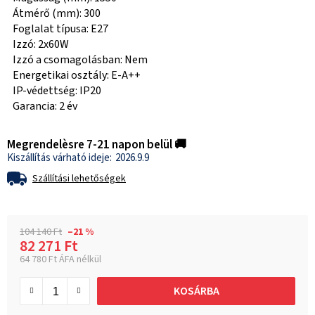
Átmérő (mm): 300
Foglalat típusa: E27
Izzó: 2x60W
Izzó a csomagolásban: Nem
Energetikai osztály: E-A++
IP-védettség: IP20
Garancia: 2 év
Megrendelèsre 7-21 napon belül 🚚
2026.9.9
Szállítási lehetőségek
104 140 Ft
–21 %
82 271 Ft
64 780 Ft ÁFA nélkül
Egységár:
KOSÁRBA