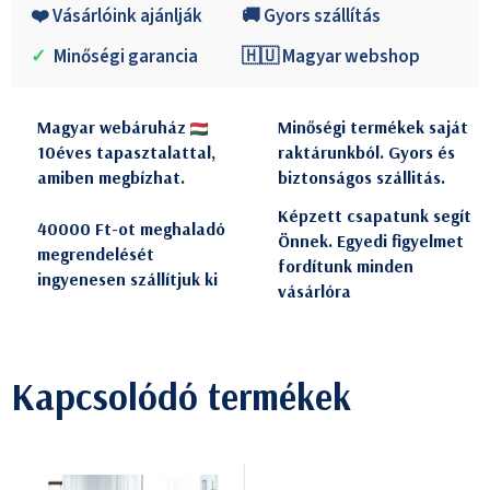
❤️ Vásárlóink ajánlják
🚚 Gyors szállítás
✓
Minőségi garancia
🇭🇺 Magyar webshop
Magyar webáruház
Minőségi termékek saját
10éves tapasztalattal,
raktárunkból. Gyors és
amiben megbízhat.
biztonságos szállitás.
Képzett csapatunk segít
40000 Ft-ot meghaladó
Önnek. Egyedi figyelmet
megrendelését
fordítunk minden
ingyenesen szállítjuk ki
vásárlóra
Kapcsolódó termékek