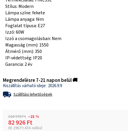
Termékcsalád: FINESSE
Stílus: Modern
Lámpa színe: fekete
Lámpa anyaga: fém
Foglalat típusa: E27
Izzó: 60W
Izzó a csomagolásban: Nem
Magasság (mm): 1550
Átmérő (mm): 350
IP-védettség: IP20
Garancia: 2 év
Megrendelèsre 7-21 napon belül 🚚
2026.9.9
Szállítási lehetőségek
104 970 Ft
–21 %
82 926 Ft
65 296 Ft ÁFA nélkül