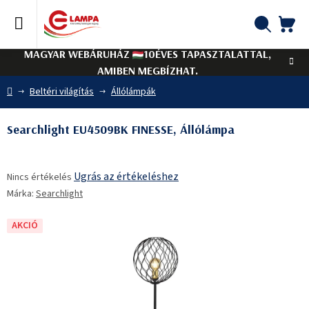
Ugrás
a
fő
KO
Keresés
tartalomhoz
MAGYAR WEBÁRUHÁZ
10ÉVES TAPASZTALATTAL,
AMIBEN MEGBÍZHAT.
Kezdőlap
Beltéri világítás
Állólámpák
Searchlight EU4509BK FINESSE, Állólámpa
A
Ugrás az értékeléshez
Nincs értékelés
termék
Márka:
Searchlight
átlagos
értékelése
5-
AKCIÓ
ből
0,0
csillag.