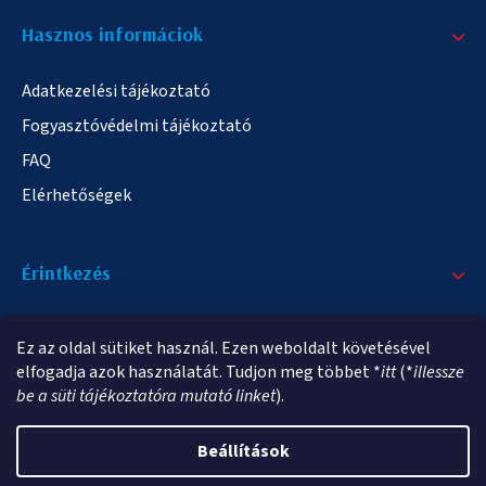
Hasznos informáciok
Adatkezelési tájékoztató
Fogyasztóvédelmi tájékoztató
FAQ
Elérhetőségek
Érintkezés
+36/20 378-2863
Ez az oldal sütiket használ. Ezen weboldalt követésével
info@elampa.hu
elfogadja azok használatát. Tudjon meg többet *
itt
(*
illessze
be a süti tájékoztatóra mutató linket
).
Beállítások
Copyright 2026
elampa.hu
. Minden jog fenntartva.