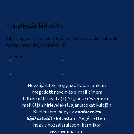
á
b
l
Feliratkozás hírlevélre
é
c
Adja meg az e-mail címét, és mi tájékoztatást küldünk
webáruházunk új termékeiről.
E-mail
Hozzájárulok, hogy az általam önként
megadott nevem és e-mail címem
felhasználásával a(z)
*cég neve
részemre e-
mail útján hírleveleket, ajánlatokat küldjön.
Kijelentem, hogy az
adatkezelési
tájékoztatót
elolvastam. Megértettem,
hogy a hozzájárulásom bármikor
visszavonhatom.