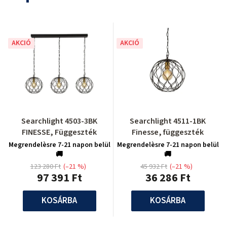
AKCIÓ
AKCIÓ
Searchlight 4503-3BK
Searchlight 4511-1BK
FINESSE, Függeszték
Finesse, függeszték
Megrendelèsre 7-21 napon belül
Megrendelèsre 7-21 napon belül
🚚
🚚
123 280 Ft
(–21 %)
45 932 Ft
(–21 %)
97 391 Ft
36 286 Ft
KOSÁRBA
KOSÁRBA