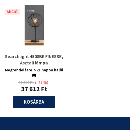
AKCIÓ
Searchlight 4508BK FINESSE,
Asztali lámpa
Megrendelèsre 7-21 napon belül
🚚
47 610 Ft
(–21 %)
37 612 Ft
KOSÁRBA
L