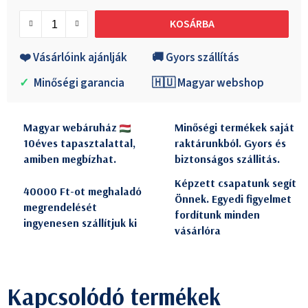
Egységár:
KOSÁRBA
❤️ Vásárlóink ajánlják
🚚 Gyors szállítás
✓
Minőségi garancia
🇭🇺 Magyar webshop
Magyar webáruház
Minőségi termékek saját
10éves tapasztalattal,
raktárunkból. Gyors és
amiben megbízhat.
biztonságos szállitás.
Képzett csapatunk segít
40000 Ft-ot meghaladó
Önnek. Egyedi figyelmet
megrendelését
fordítunk minden
ingyenesen szállítjuk ki
vásárlóra
Kapcsolódó termékek