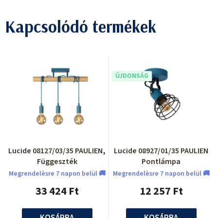
Kapcsolódó termékek
ÚJDONSÁG
Lucide 08127/03/35 PAULIEN,
Lucide 08927/01/35 PAULIEN
Függeszték
Pontlámpa
Megrendelèsre 7 napon belül 🚚
Megrendelèsre 7 napon belül 🚚
33 424 Ft
12 257 Ft
KOSÁRBA
KOSÁRBA