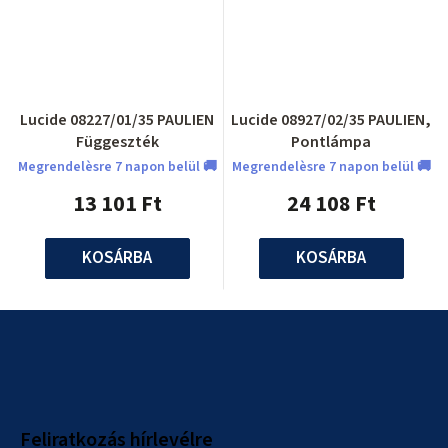
Lucide 08227/01/35 PAULIEN
Lucide 08927/02/35 PAULIEN,
Függeszték
Pontlámpa
Megrendelèsre 7 napon belül 🚚
Megrendelèsre 7 napon belül 🚚
13 101 Ft
24 108 Ft
KOSÁRBA
KOSÁRBA
L
á
b
l
Feliratkozás hírlevélre