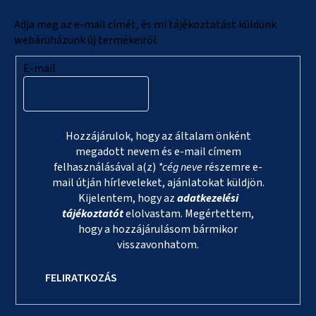
é
c
Adja meg az e-mail címét, és mi tájékoztatást küldünk
webáruházunk új termékeiről.
E-mail
Hozzájárulok, hogy az általam önként
megadott nevem és e-mail címem
felhasználásával a(z)
*cég neve
részemre e-
mail útján hírleveleket, ajánlatokat küldjön.
Kijelentem, hogy az
adatkezelési
tájékoztatót
elolvastam. Megértettem,
hogy a hozzájárulásom bármikor
visszavonhatom.
FELIRATKOZÁS