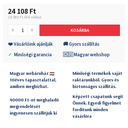
24 108 Ft
18 983 Ft ÁFA nélkül
Egységár:
KOSÁRBA
❤️ Vásárlóink ajánlják
🚚 Gyors szállítás
✓
Minőségi garancia
🇭🇺 Magyar webshop
Magyar webáruház
Minőségi termékek saját
10éves tapasztalattal,
raktárunkból. Gyors és
amiben megbízhat.
biztonságos szállitás.
Képzett csapatunk segít
40000 Ft-ot meghaladó
Önnek. Egyedi figyelmet
megrendelését
fordítunk minden
ingyenesen szállítjuk ki
vásárlóra