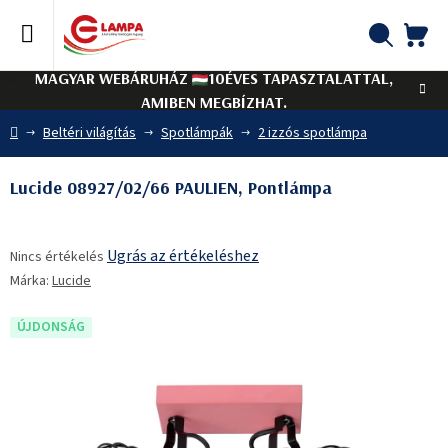
Ugrás
a
fő
KO
Keresés
tartalomhoz
MAGYAR WEBÁRUHÁZ
10ÉVES TAPASZTALATTAL,
AMIBEN MEGBÍZHAT.
Kezdőlap
Beltéri világítás
Spotlámpák
2 izzós spotlámpa
Lucide 08927/02/66 PAULIEN, Pontlámpa
A
Ugrás az értékeléshez
Nincs értékelés
termék
Márka:
Lucide
átlagos
értékelése
5-
ÚJDONSÁG
ből
0,0
csillag.