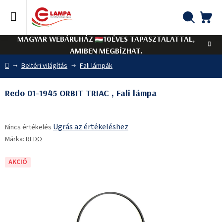
Ugrás
a
fő
KO
Keresés
tartalomhoz
MAGYAR WEBÁRUHÁZ
10ÉVES TAPASZTALATTAL,
AMIBEN MEGBÍZHAT.
Kezdőlap
Beltéri világítás
Fali lámpák
Redo 01-1945 ORBIT TRIAC , Fali lámpa
A
Ugrás az értékeléshez
Nincs értékelés
termék
Márka:
REDO
átlagos
értékelése
5-
AKCIÓ
ből
0,0
csillag.