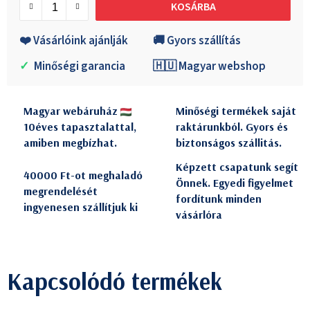
KOSÁRBA
❤️ Vásárlóink ajánlják
🚚 Gyors szállítás
✓
Minőségi garancia
🇭🇺 Magyar webshop
Magyar webáruház
Minőségi termékek saját
10éves tapasztalattal,
raktárunkból. Gyors és
amiben megbízhat.
biztonságos szállitás.
Képzett csapatunk segít
40000 Ft-ot meghaladó
Önnek. Egyedi figyelmet
megrendelését
fordítunk minden
ingyenesen szállítjuk ki
vásárlóra
Kapcsolódó termékek