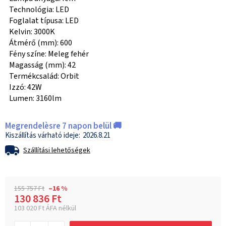
Technológia: LED
Foglalat típusa: LED
Kelvin: 3000K
Átmérő (mm): 600
Fény színe: Meleg fehér
Magasság (mm): 42
Termékcsalád: Orbit
Izzó: 42W
Lumen: 3160lm
Megrendelèsre 7 napon belül 🚚
2026.8.21
Szállítási lehetőségek
155 757 Ft
–16 %
130 836 Ft
103 020 Ft ÁFA nélkül
Egységár: