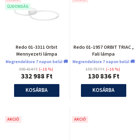
ÚJDONSÁG
Redo 01-3311 Orbit
Redo 01-1957 ORBIT TRIAC ,
Mennyezeti lámpa
Fali lámpa
Megrendelèsre 7 napon belül 🚚
Megrendelèsre 7 napon belül 🚚
396 414 Ft
(–16 %)
155 757 Ft
(–16 %)
332 988 Ft
130 836 Ft
KOSÁRBA
KOSÁRBA
AKCIÓ
AKCIÓ