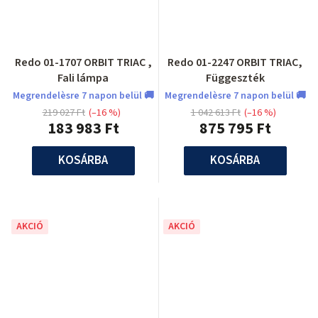
Redo 01-1707 ORBIT TRIAC ,
Redo 01-2247 ORBIT TRIAC,
Fali lámpa
Függeszték
Megrendelèsre 7 napon belül 🚚
Megrendelèsre 7 napon belül 🚚
219 027 Ft
(–16 %)
1 042 613 Ft
(–16 %)
183 983 Ft
875 795 Ft
KOSÁRBA
KOSÁRBA
AKCIÓ
AKCIÓ