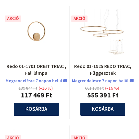
AKCIÓ
AKCIÓ
Redo 01-1701 ORBIT TRIAC ,
Redo 01-1925 REDO TRIAC,
Fali lámpa
Függeszték
Megrendelèsre 7 napon belül 🚚
Megrendelèsre 7 napon belül 🚚
139 844 Ft
(–16 %)
661 180 Ft
(–16 %)
117 469 Ft
555 391 Ft
KOSÁRBA
KOSÁRBA
AKCIÓ
AKCIÓ