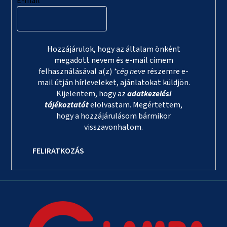
E-mail
Hozzájárulok, hogy az általam önként
megadott nevem és e-mail címem
felhasználásával a(z)
*cég neve
részemre e-
mail útján hírleveleket, ajánlatokat küldjön.
Kijelentem, hogy az
adatkezelési
tájékoztatót
elolvastam. Megértettem,
hogy a hozzájárulásom bármikor
visszavonhatom.
FELIRATKOZÁS