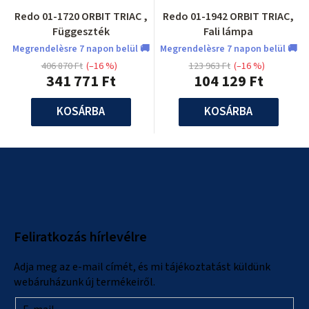
Redo 01-1720 ORBIT TRIAC ,
Redo 01-1942 ORBIT TRIAC,
Függeszték
Fali lámpa
Megrendelèsre 7 napon belül 🚚
Megrendelèsre 7 napon belül 🚚
406 870 Ft
(–16 %)
123 963 Ft
(–16 %)
341 771 Ft
104 129 Ft
KOSÁRBA
KOSÁRBA
L
á
b
l
Feliratkozás hírlevélre
é
c
Adja meg az e-mail címét, és mi tájékoztatást küldünk
webáruházunk új termékeiről.