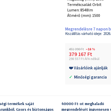
Termékcsalád: Orbit
Lumen: 8548lm
Átmérő (mm): 1500
Megrendelèsre 7 napon be
2026.
451 390 Ft
–16 %
379 167 Ft
298 557 Ft ÁFA nélkül
Egységár:
❤️ Vásárlóink ajánlják
✓
Minőségi garancia
ségi termékek saját
40000 Ft-ot meghaladó
árunkból. Gyors és biztonságos
megrendelését ingyenesen s