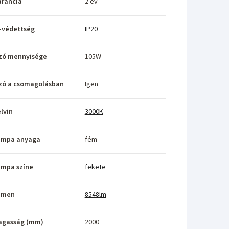
rancia
2 év
-védettség
IP20
zó mennyisége
105W
zó a csomagolásban
Igen
lvin
3000K
ámpa anyaga
fém
ámpa színe
fekete
umen
8548lm
agasság (mm)
2000