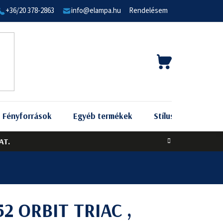
+36/20 378-2863
info@elampa.hu
Rendelésem
KOSÁR
Fényforrások
Egyéb termékek
Stílus szerint
AT.
52 ORBIT TRIAC ,