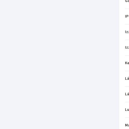
Ga
IP
Iz
Iz
Ke
L
L
L
M