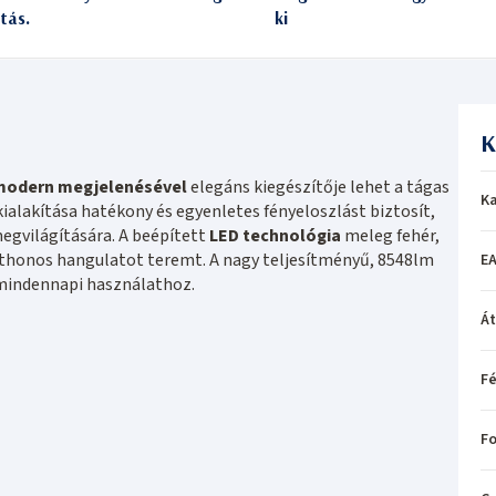
itás.
ki
K
modern megjelenésével
elegáns kiegészítője lehet a tágas
Ka
ialakítása hatékony és egyenletes fényeloszlást biztosít,
megvilágítására. A beépített
LED technológia
meleg fehér,
tthonos hangulatot teremt. A nagy teljesítményű, 8548lm
EA
mindennapi használathoz.
Á
Fé
Fo