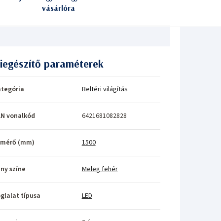
vásárlóra
iegészítő paraméterek
tegória
Beltéri világítás
N vonalkód
6421681082828
tmérő (mm)
1500
ny színe
Meleg fehér
glalat típusa
LED