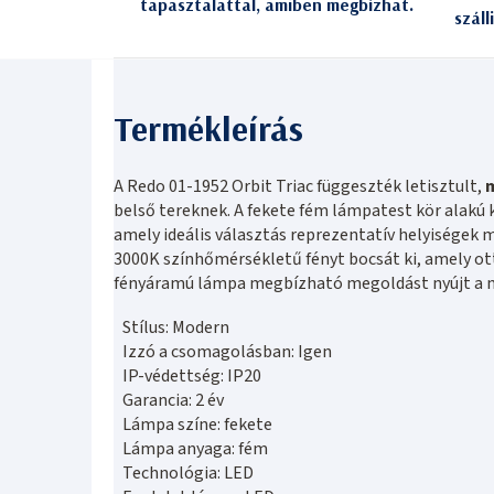
tapasztalattal, amiben megbízhat.
száll
A Redo 01-1952 Orbit Triac függeszték letisztult,
belső tereknek. A fekete fém lámpatest kör alakú k
amely ideális választás reprezentatív helyiségek 
3000K színhőmérsékletű fényt bocsát ki, amely o
fényáramú lámpa megbízható megoldást nyújt a 
Stílus: Modern
Izzó a csomagolásban: Igen
IP-védettség: IP20
Garancia: 2 év
Lámpa színe: fekete
Lámpa anyaga: fém
Technológia: LED