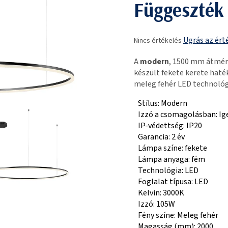
Függeszték
A
Ugrás az ért
Nincs értékelés
termék
átlagos
A
modern
, 1500 mm átmér
értékelése
készült fekete kerete hat
5-
meleg fehér LED technológi
ből
0,0
Stílus: Modern
csillag.
Izzó a csomagolásban: Ig
IP-védettség: IP20
Garancia: 2 év
Lámpa színe: fekete
Lámpa anyaga: fém
Technológia: LED
Foglalat típusa: LED
Kelvin: 3000K
Izzó: 105W
Fény színe: Meleg fehér
Magasság (mm): 2000