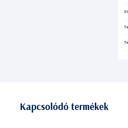
St
T
T
Kapcsolódó termékek