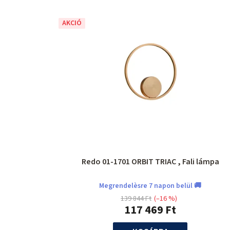
AKCIÓ
Redo 01-1701 ORBIT TRIAC , Fali lámpa
Megrendelèsre 7 napon belül 🚚
139 844 Ft
(–16 %)
117 469 Ft