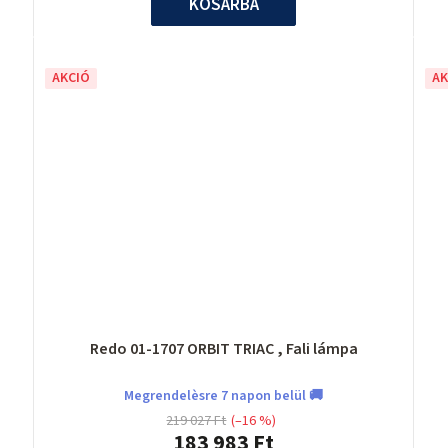
KOSÁRBA
AKCIÓ
AK
Redo 01-1707 ORBIT TRIAC , Fali lámpa
Megrendelèsre 7 napon belül 🚚
219 027 Ft
(–16 %)
183 983 Ft