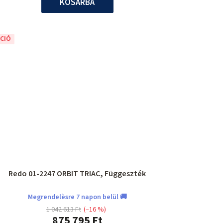
KOSÁRBA
CIÓ
Redo 01-2247 ORBIT TRIAC, Függeszték
Megrendelèsre 7 napon belül 🚚
1 042 613 Ft
(–16 %)
875 795 Ft