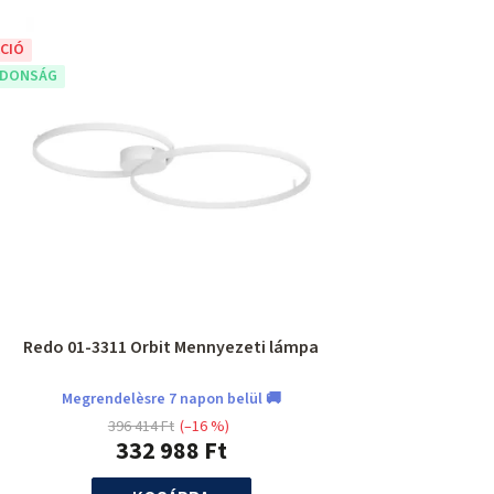
CIÓ
JDONSÁG
Redo 01-3311 Orbit Mennyezeti lámpa
Megrendelèsre 7 napon belül 🚚
396 414 Ft
(–16 %)
332 988 Ft