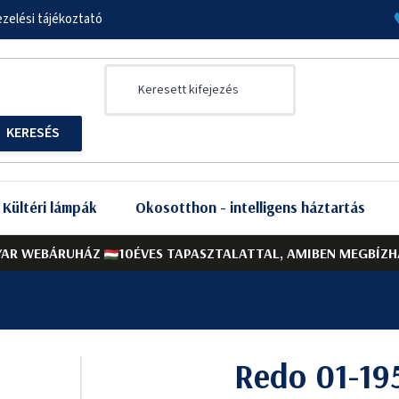
zelési tájékoztató
Kültéri lámpák
Okosotthon - intelligens háztartás
AR WEBÁRUHÁZ
10ÉVES TAPASZTALATTAL, AMIBEN MEGBÍZH
Redo 01-19