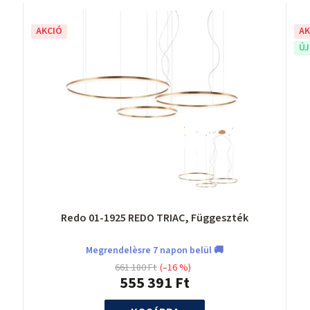
AKCIÓ
AK
Ú
Redo 01-1925 REDO TRIAC, Függeszték
Megrendelèsre 7 napon belül 🚚
661 180 Ft
(–16 %)
555 391 Ft