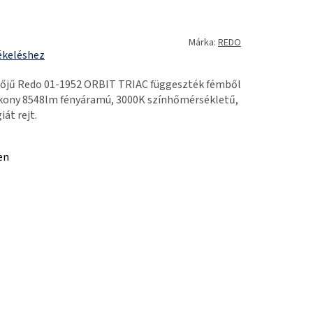
Márka:
REDO
ékeléshez
őjű Redo 01-1952 ORBIT TRIAC függeszték fémből
ékony 8548lm fényáramú, 3000K színhőmérsékletű,
át rejt.
en