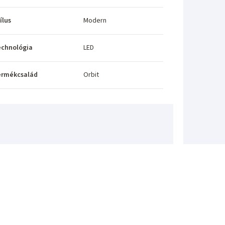
ílus
Modern
echnológia
LED
ermékcsalád
Orbit