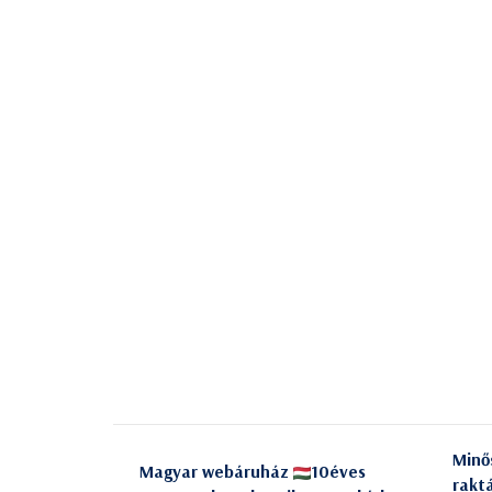
Minő
Magyar webáruház
10éves
rakt