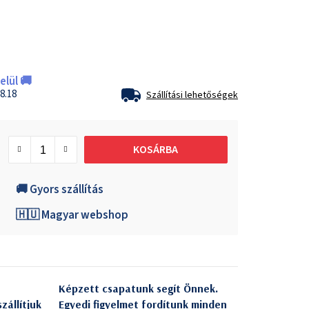
lül 🚚
8.18
Szállítási lehetőségek
KOSÁRBA
🚚 Gyors szállítás
🇭🇺 Magyar webshop
Képzett csapatunk segít Önnek.
zállítjuk
Egyedi figyelmet fordítunk minden