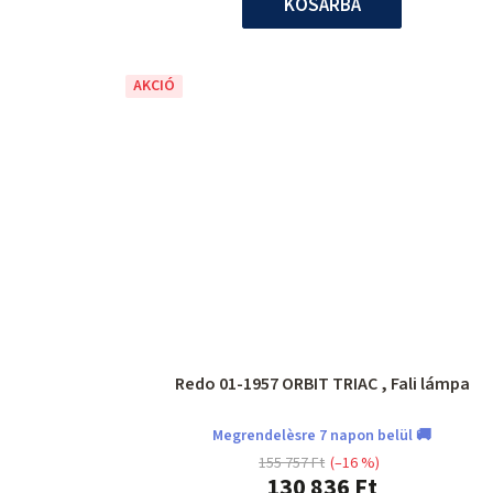
KOSÁRBA
AKCIÓ
Redo 01-1957 ORBIT TRIAC , Fali lámpa
Megrendelèsre 7 napon belül 🚚
155 757 Ft
(–16 %)
130 836 Ft