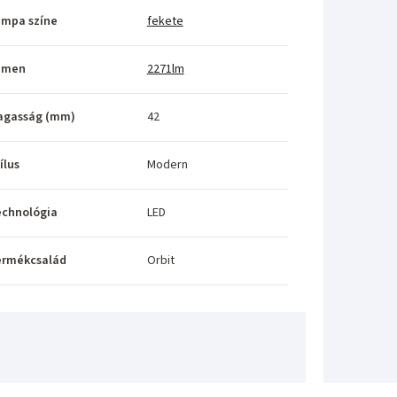
ámpa színe
fekete
umen
2271lm
agasság (mm)
42
ílus
Modern
echnológia
LED
ermékcsalád
Orbit