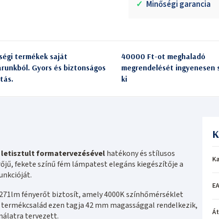
✓
Minőségi garancia
ségi termékek saját
40000 Ft-ot meghaladó
árunkból. Gyors és biztonságos
megrendelését ingyenesen s
itás.
ki
K
letisztult formatervezésével
hatékony és stílusos
Ka
jű, fekete színű fém lámpatest elegáns kiegészítője a
unkcióját.
EA
2271lm fényerőt biztosít, amely 4000K színhőmérséklet
bit termékcsalád ezen tagja 42 mm magassággal rendelkezik,
Á
nálatra tervezett.