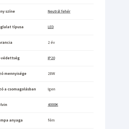
ny színe
Neutrál fehér
glalat típusa
LED
rancia
2 év
-védettség
IP20
zó mennyisége
28W
zó a csomagolásban
Igen
lvin
4000K
ámpa anyaga
fém