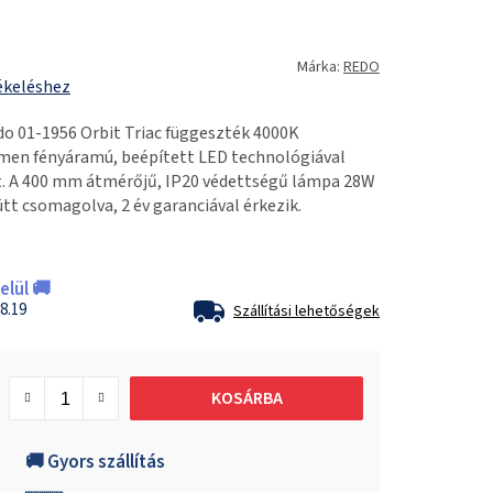
Márka:
REDO
ékeléshez
o 01-1956 Orbit Triac függeszték 4000K
men fényáramú, beépített LED technológiával
yt. A 400 mm átmérőjű, IP20 védettségű lámpa 28W
tt csomagolva, 2 év garanciával érkezik.
lül 🚚
8.19
Szállítási lehetőségek
KOSÁRBA
🚚 Gyors szállítás