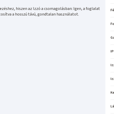
éshez, hiszen az Izzó a csomagolásban: Igen, a foglalat
Fé
ztosítva a hosszú távú, gondtalan használatot.
Fo
Ga
IP
Iz
Iz
Ke
L