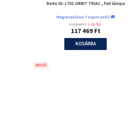
Redo 01-1701 ORBIT TRIAC , Fali lámpa
Megrendelèsre 7 napon belül 🚚
139 844 Ft
(–16 %)
117 469 Ft
KOSÁRBA
AKCIÓ