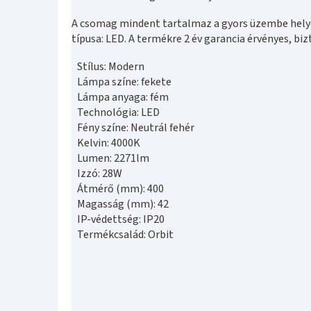
A csomag mindent tartalmaz a gyors üzembe helyez
típusa: LED. A termékre 2 év garancia érvényes, bi
Stílus: Modern
Lámpa színe: fekete
Lámpa anyaga: fém
Technológia: LED
Fény színe: Neutrál fehér
Kelvin: 4000K
Lumen: 2271lm
Izzó: 28W
Átmérő (mm): 400
Magasság (mm): 42
IP-védettség: IP20
Termékcsalád: Orbit