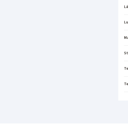
L
L
M
St
T
T