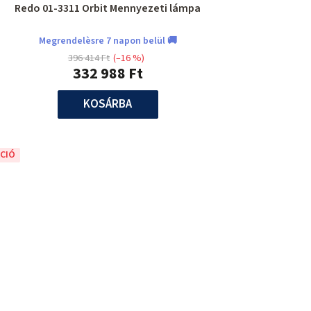
Redo 01-3311 Orbit Mennyezeti lámpa
Megrendelèsre 7 napon belül 🚚
396 414 Ft
(–16 %)
332 988 Ft
KOSÁRBA
CIÓ