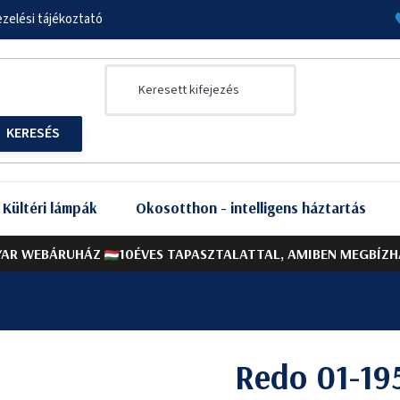
zelési tájékoztató
Kültéri lámpák
Okosotthon - intelligens háztartás
AR WEBÁRUHÁZ
10ÉVES TAPASZTALATTAL, AMIBEN MEGBÍZH
Redo 01-19