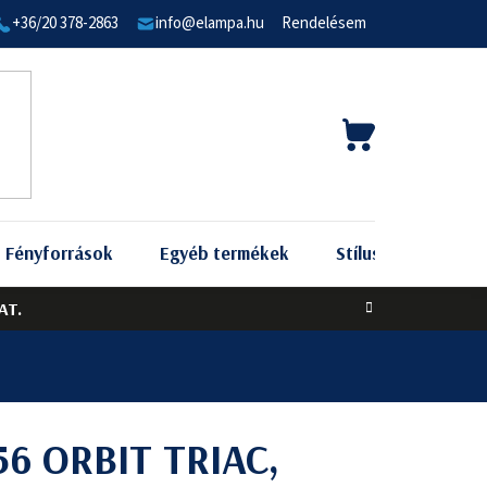
+36/20 378-2863
info@elampa.hu
Rendelésem
KOSÁR
Fényforrások
Egyéb termékek
Stílus szerint
AT.
56 ORBIT TRIAC,