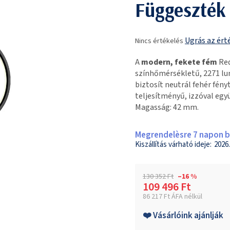
Függeszték
A
Ugrás az ért
Nincs értékelés
termék
átlagos
A
modern, fekete fém
Red
értékelése
színhőmérsékletű, 2271 lu
5-
biztosít neutrál fehér fén
ből
teljesítményű, izzóval együ
0,0
Magasság: 42 mm.
csillag.
Megrendelèsre 7 napon be
2026.
130 352 Ft
–16 %
109 496 Ft
86 217 Ft ÁFA nélkül
Egységár:
❤️ Vásárlóink ajánlják