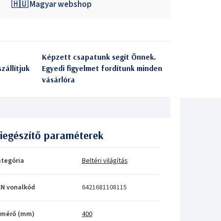
🇭🇺 Magyar webshop
Képzett csapatunk segít Önnek.
zállítjuk
Egyedi figyelmet fordítunk minden
vásárlóra
iegészítő paraméterek
tegória
Beltéri világítás
N vonalkód
6421681108115
tmérő (mm)
400