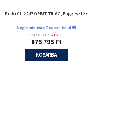
Redo 01-2247 ORBIT TRIAC, Függeszték
Megrendelèsre 7 napon belül 🚚
1 042 613 Ft
(–16 %)
875 795 Ft
KOSÁRBA