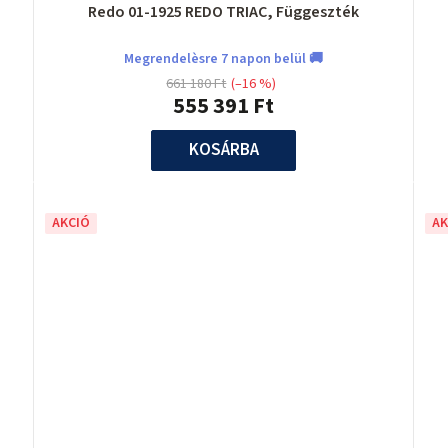
Redo 01-1925 REDO TRIAC, Függeszték
Megrendelèsre 7 napon belül 🚚
661 180 Ft
(–16 %)
555 391 Ft
KOSÁRBA
AKCIÓ
AK