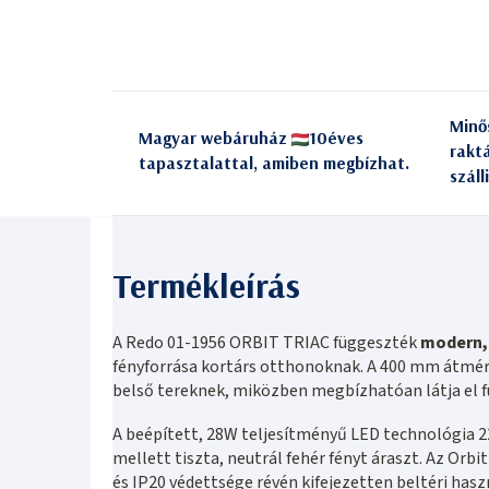
Minő
Magyar webáruház
10éves
rakt
tapasztalattal, amiben megbízhat.
száll
A Redo 01-1956 ORBIT TRIAC függeszték
modern, 
fényforrása kortárs otthonoknak. A 400 mm átmérő
belső tereknek, miközben megbízhatóan látja el f
A beépített, 28W teljesítményű LED technológia 
mellett tiszta, neutrál fehér fényt áraszt. Az Or
és IP20 védettsége révén kifejezetten beltéri hasz