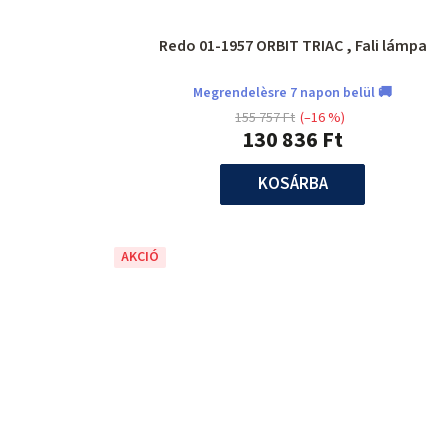
Redo 01-1957 ORBIT TRIAC , Fali lámpa
Megrendelèsre 7 napon belül 🚚
155 757 Ft
(–16 %)
130 836 Ft
KOSÁRBA
AKCIÓ