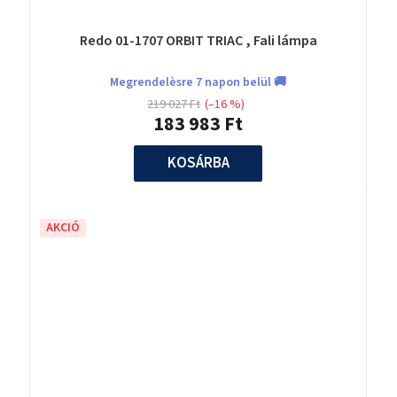
Redo 01-1707 ORBIT TRIAC , Fali lámpa
Megrendelèsre 7 napon belül 🚚
219 027 Ft
(–16 %)
183 983 Ft
KOSÁRBA
AKCIÓ