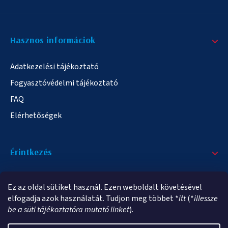
Hasznos informáciok
Adatkezelési tájékoztató
Fogyasztóvédelmi tájékoztató
FAQ
Elérhetőségek
Érintkezés
+36/20 378-2863
Ez az oldal sütiket használ. Ezen weboldalt követésével
info@elampa.hu
elfogadja azok használatát. Tudjon meg többet *
itt
(*
illessze
be a süti tájékoztatóra mutató linket
).