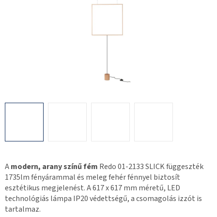
A
modern, arany színű fém
Redo 01-2133 SLICK függeszték
1735lm fényárammal és meleg fehér fénnyel biztosít
esztétikus megjelenést. A 617 x 617 mm méretű, LED
technológiás lámpa IP20 védettségű, a csomagolás izzót is
tartalmaz.