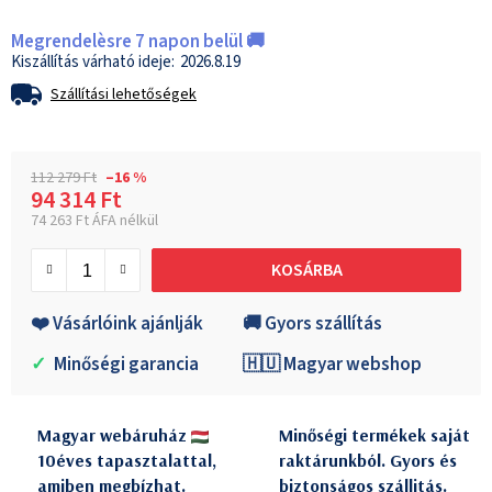
Megrendelèsre 7 napon belül 🚚
2026.8.19
Szállítási lehetőségek
112 279 Ft
–16 %
94 314 Ft
74 263 Ft ÁFA nélkül
Egységár:
KOSÁRBA
❤️ Vásárlóink ajánlják
🚚 Gyors szállítás
✓
Minőségi garancia
🇭🇺 Magyar webshop
Magyar webáruház
Minőségi termékek saját
10éves tapasztalattal,
raktárunkból. Gyors és
amiben megbízhat.
biztonságos szállitás.