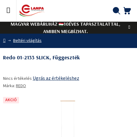
Ugrás
a
fő
KO
Keresés
tartalomhoz
MAGYAR WEBÁRUHÁZ
10ÉVES TAPASZTALATTAL,
AMIBEN MEGBÍZHAT.
Kezdőlap
Beltéri világítás
Redo 01-2133 SLICK, Függeszték
A
Ugrás az értékeléshez
Nincs értékelés
termék
Márka:
REDO
átlagos
értékelése
5-
AKCIÓ
ből
0,0
csillag.