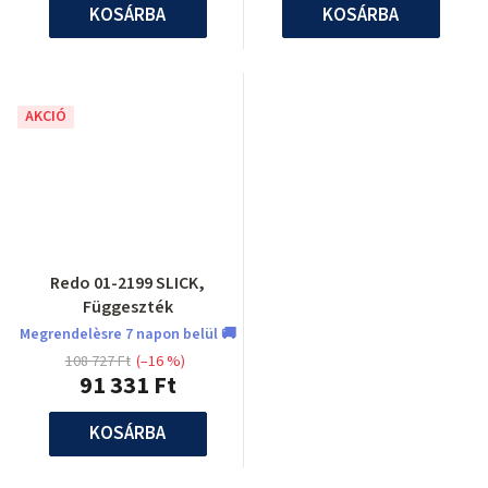
KOSÁRBA
KOSÁRBA
AKCIÓ
Redo 01-2199 SLICK,
Függeszték
Megrendelèsre 7 napon belül 🚚
108 727 Ft
(–16 %)
91 331 Ft
KOSÁRBA