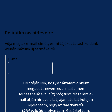
L
á
b
l
Feliratkozás hírlevélre
é
c
Adja meg az e-mail címét, és mi tájékoztatást küldünk
webáruházunk új termékeiről.
E-mail
Hozzájárulok, hogy az általam önként
megadott nevem és e-mail címem
felhasználásával a(z)
*cég neve
részemre e-
mail útján hírleveleket, ajánlatokat küldjön.
Kijelentem, hogy az
adatkezelési
tájékoztatót
elolvastam. Megértettem,