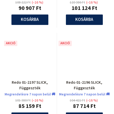
108 222 Ft
(–16 %)
120 386 Ft
(–16 %)
90 907 Ft
101 124 Ft
KOSÁRBA
KOSÁRBA
AKCIÓ
AKCIÓ
Redo 01-2197 SLICK,
Redo 01-2196 SLICK,
Függeszték
Függeszték
Megrendelèsre 7 napon belül 🚚
Megrendelèsre 7 napon belül 🚚
101 380 Ft
(–16 %)
104 421 Ft
(–16 %)
85 159 Ft
87 714 Ft