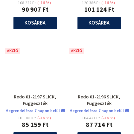
108 222 Ft
(–16 %)
120 386 Ft
(–16 %)
90 907 Ft
101 124 Ft
KOSÁRBA
KOSÁRBA
AKCIÓ
AKCIÓ
Redo 01-2197 SLICK,
Redo 01-2196 SLICK,
Függeszték
Függeszték
Megrendelèsre 7 napon belül 🚚
Megrendelèsre 7 napon belül 🚚
101 380 Ft
(–16 %)
104 421 Ft
(–16 %)
85 159 Ft
87 714 Ft