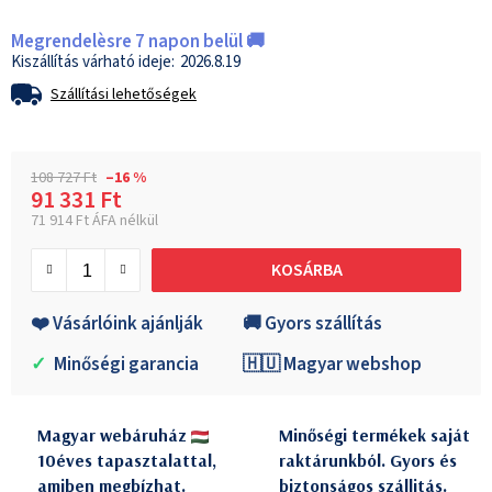
Megrendelèsre 7 napon belül 🚚
2026.8.19
Szállítási lehetőségek
108 727 Ft
–16 %
91 331 Ft
71 914 Ft ÁFA nélkül
Egységár:
KOSÁRBA
❤️ Vásárlóink ajánlják
🚚 Gyors szállítás
✓
Minőségi garancia
🇭🇺 Magyar webshop
Magyar webáruház
Minőségi termékek saját
10éves tapasztalattal,
raktárunkból. Gyors és
amiben megbízhat.
biztonságos szállitás.