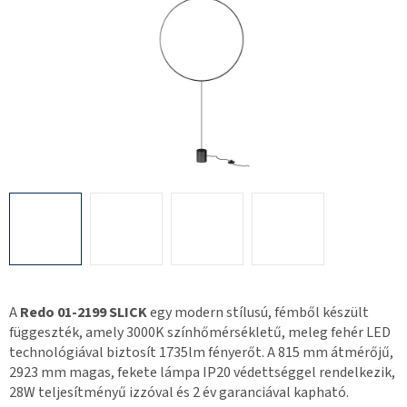
A
Redo 01-2199 SLICK
egy modern stílusú, fémből készült
függeszték, amely 3000K színhőmérsékletű, meleg fehér LED
technológiával biztosít 1735lm fényerőt. A 815 mm átmérőjű,
2923 mm magas, fekete lámpa IP20 védettséggel rendelkezik,
28W teljesítményű izzóval és 2 év garanciával kapható.