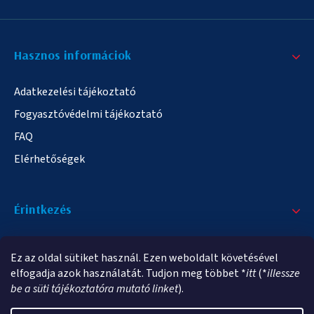
Hasznos informáciok
Adatkezelési tájékoztató
Fogyasztóvédelmi tájékoztató
FAQ
Elérhetőségek
Érintkezés
+36/20 378-2863
Ez az oldal sütiket használ. Ezen weboldalt követésével
info@elampa.hu
elfogadja azok használatát. Tudjon meg többet *
itt
(*
illessze
be a süti tájékoztatóra mutató linket
).