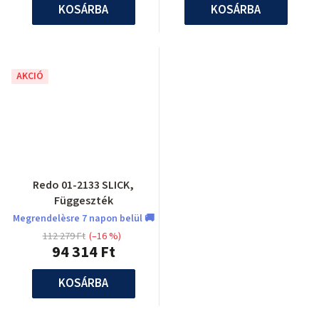
KOSÁRBA
KOSÁRBA
AKCIÓ
Redo 01-2133 SLICK,
Függeszték
Megrendelèsre 7 napon belül 🚚
112 279 Ft
(–16 %)
94 314 Ft
KOSÁRBA