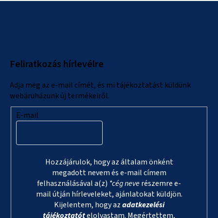
L
á
b
l
Feliratkozás hírlevélre
é
c
Adja meg az e-mail címét, és mi tájékoztatást küldünk
webáruházunk új termékeiről.
E-mail
Hozzájárulok, hogy az általam önként
megadott nevem és e-mail címem
felhasználásával a(z)
*cég neve
részemre e-
mail útján hírleveleket, ajánlatokat küldjön.
Kijelentem, hogy az
adatkezelési
tájékoztatót
elolvastam. Megértettem,