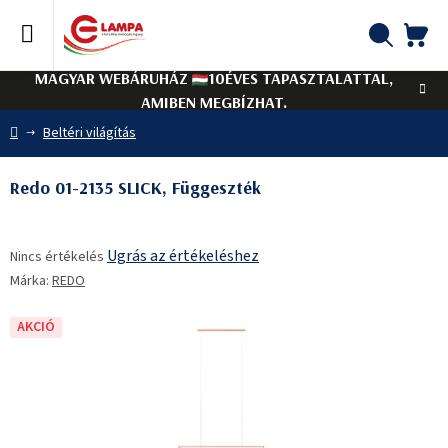
Ugrás
a
fő
KO
Keresés
tartalomhoz
MAGYAR WEBÁRUHÁZ
10ÉVES TAPASZTALATTAL,
AMIBEN MEGBÍZHAT.
Kezdőlap
Beltéri világítás
Redo 01-2135 SLICK, Függeszték
A
Ugrás az értékeléshez
Nincs értékelés
termék
Márka:
REDO
átlagos
értékelése
5-
AKCIÓ
ből
0,0
csillag.