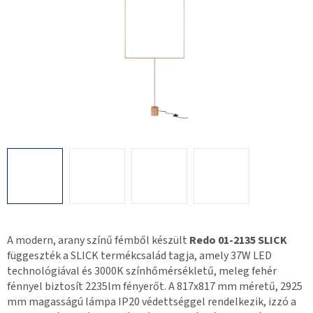
A modern, arany színű fémből készült
Redo 01-2135 SLICK
függeszték a SLICK termékcsalád tagja, amely 37W LED
technológiával és 3000K színhőmérsékletű, meleg fehér
fénnyel biztosít 2235lm fényerőt. A 817x817 mm méretű, 2925
mm magasságú lámpa IP20 védettséggel rendelkezik, izzó a