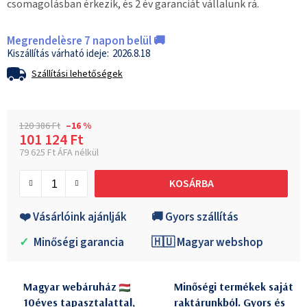
csomagolásban érkezik, és 2 év garanciát vállalunk rá.
Megrendelèsre 7 napon belül 🚚
2026.8.18
Szállítási lehetőségek
120 386 Ft
–16 %
101 124 Ft
79 625 Ft ÁFA nélkül
Egységár:
KOSÁRBA
❤️ Vásárlóink ajánlják
🚚 Gyors szállítás
✓
Minőségi garancia
🇭🇺 Magyar webshop
Magyar webáruház
Minőségi termékek saját
10éves tapasztalattal,
raktárunkból. Gyors és