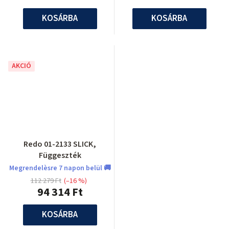
KOSÁRBA
KOSÁRBA
AKCIÓ
Redo 01-2133 SLICK,
Függeszték
Megrendelèsre 7 napon belül 🚚
112 279 Ft
(–16 %)
94 314 Ft
KOSÁRBA