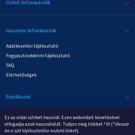
Üzleti információk
Hasznos informáciok
Adatkezelési tájékoztató
Fogyasztóvédelmi tájékoztató
FAQ
Elérhetőségek
Érintkezés
+36/20 378-2863
Ez az oldal sütiket használ. Ezen weboldalt követésével
info@elampa.hu
elfogadja azok használatát. Tudjon meg többet *
itt
(*
illessze
be a süti tájékoztatóra mutató linket
).