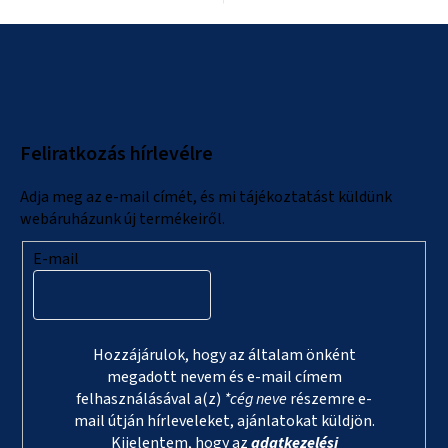
L
á
b
l
Feliratkozás hírlevélre
é
c
Adja meg az e-mail címét, és mi tájékoztatást küldünk
webáruházunk új termékeiről.
E-mail
Hozzájárulok, hogy az általam önként
megadott nevem és e-mail címem
felhasználásával a(z)
*cég neve
részemre e-
mail útján hírleveleket, ajánlatokat küldjön.
Kijelentem, hogy az
adatkezelési