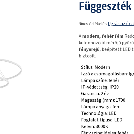
Függeszték
A
Ugrás az ért
Nincs értékelés
termék
átlagos
A
modern, fehér fém
Redo
értékelése
különböző átmérőjű gyűrűjé
5-
fényerejű
, beépített LED 
ből
biztosít.
0,0
csillag.
Stílus: Modern
Izzó a csomagolásban: Ig
Lámpa színe: fehér
IP-védettség: IP20
Garancia: 2 év
Magasság (mm): 1700
Lámpa anyaga: fém
Technológia: LED
Foglalat típusa: LED
Kelvin: 3000K
Fény színe: Meleg fehér