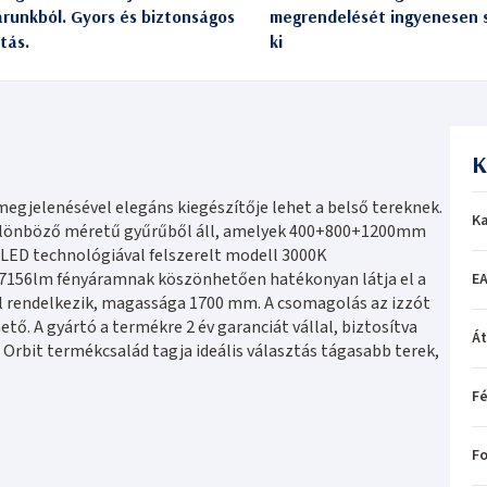
árunkból. Gyors és biztonságos
megrendelését ingyenesen s
itás.
ki
K
gjelenésével elegáns kiegészítője lehet a belső tereknek.
Ka
különböző méretű gyűrűből áll, amelyek 400+800+1200mm
LED technológiával felszerelt modell 3000K
A 7156lm fényáramnak köszönhetően hatékonyan látja el a
EA
el rendelkezik, magassága 1700 mm. A csomagolás az izzót
ő. A gyártó a termékre 2 év garanciát vállal, biztosítva
Á
Orbit termékcsalád tagja ideális választás tágasabb terek,
Fé
Fo