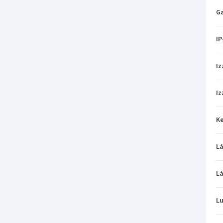
Ga
IP
Iz
Iz
Ke
L
L
L