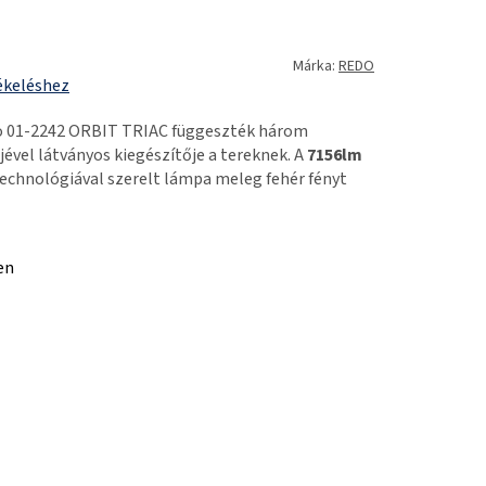
Márka:
REDO
ékeléshez
 01-2242 ORBIT TRIAC függeszték három
vel látványos kiegészítője a tereknek. A
7156lm
technológiával szerelt lámpa meleg fehér fényt
en