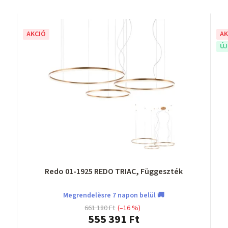
AKCIÓ
AK
Ú
Redo 01-1925 REDO TRIAC, Függeszték
Megrendelèsre 7 napon belül 🚚
661 180 Ft
(–16 %)
555 391 Ft