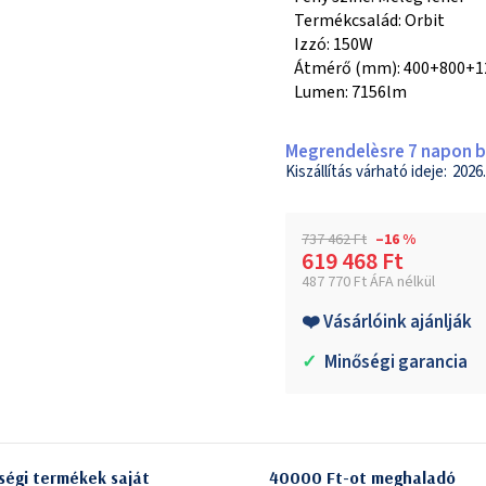
Termékcsalád: Orbit
Izzó: 150W
Átmérő (mm): 400+800+
Lumen: 7156lm
Megrendelèsre 7 napon be
2026.
737 462 Ft
–16 %
619 468 Ft
487 770 Ft ÁFA nélkül
Egységár:
❤️ Vásárlóink ajánlják
✓
Minőségi garancia
ségi termékek saját
40000 Ft-ot meghaladó