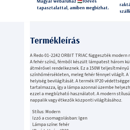
Magyar webáruház
10éves
rakt
tapasztalattal, amiben megbízhat.
száll
A Redo 01-2242 ORBIT TRIAC függeszték modern me
A fehér színű, fémből készült lámpatest három 
átmérővel rendelkeznek. Ez a 150W teljesítményű 
színhőmérsékleten, meleg fehér fénnyel világít. 
helyiség bevilágítását. A termék IP20 védettségg
tartalmazza, így a lámpa azonnal üzembe helyezhet
ezzel a megbízható használatot. A modern stílusú 
nappalik vagy étkezők központi világításához.
Stílus: Modern
Izzó a csomagolásban: Igen
Lámpa színe: fehér