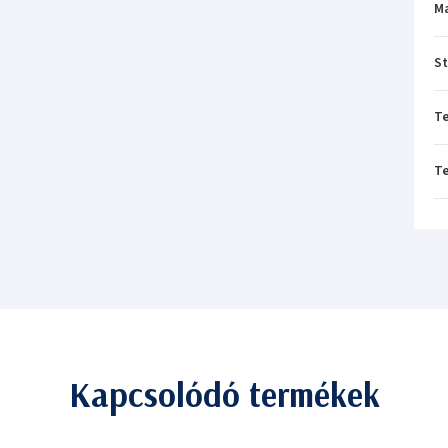
M
St
T
T
Kapcsolódó termékek