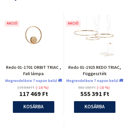
AKCIÓ
AKCIÓ
Redo 01-1701 ORBIT TRIAC ,
Redo 01-1925 REDO TRIAC,
Fali lámpa
Függeszték
Megrendelèsre 7 napon belül 🚚
Megrendelèsre 7 napon belül 🚚
139 844 Ft
(–16 %)
661 180 Ft
(–16 %)
117 469 Ft
555 391 Ft
KOSÁRBA
KOSÁRBA