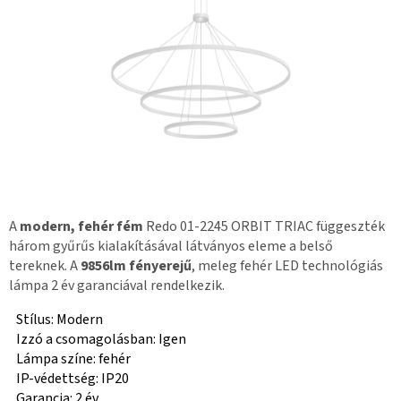
A
modern, fehér fém
Redo 01-2245 ORBIT TRIAC függeszték
három gyűrűs kialakításával látványos eleme a belső
tereknek. A
9856lm fényerejű
, meleg fehér LED technológiás
lámpa 2 év garanciával rendelkezik.
Stílus: Modern
Izzó a csomagolásban: Igen
Lámpa színe: fehér
IP-védettség: IP20
Garancia: 2 év