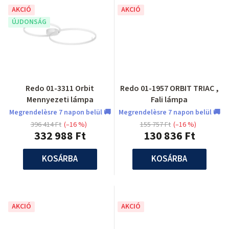
AKCIÓ
AKCIÓ
ÚJDONSÁG
Redo 01-3311 Orbit
Redo 01-1957 ORBIT TRIAC ,
Mennyezeti lámpa
Fali lámpa
Megrendelèsre 7 napon belül 🚚
Megrendelèsre 7 napon belül 🚚
396 414 Ft
(–16 %)
155 757 Ft
(–16 %)
332 988 Ft
130 836 Ft
KOSÁRBA
KOSÁRBA
AKCIÓ
AKCIÓ