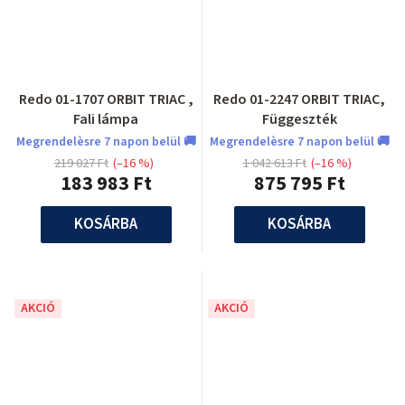
Redo 01-1707 ORBIT TRIAC ,
Redo 01-2247 ORBIT TRIAC,
Fali lámpa
Függeszték
Megrendelèsre 7 napon belül 🚚
Megrendelèsre 7 napon belül 🚚
219 027 Ft
(–16 %)
1 042 613 Ft
(–16 %)
183 983 Ft
875 795 Ft
KOSÁRBA
KOSÁRBA
AKCIÓ
AKCIÓ