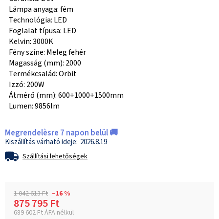
Lámpa anyaga: fém
Technológia: LED
Foglalat típusa: LED
Kelvin: 3000K
Fény színe: Meleg fehér
Magasság (mm): 2000
Termékcsalád: Orbit
Izzó: 200W
Átmérő (mm): 600+1000+1500mm
Lumen: 9856lm
Megrendelèsre 7 napon belül 🚚
2026.8.19
Szállítási lehetőségek
1 042 613 Ft
–16 %
875 795 Ft
689 602 Ft ÁFA nélkül