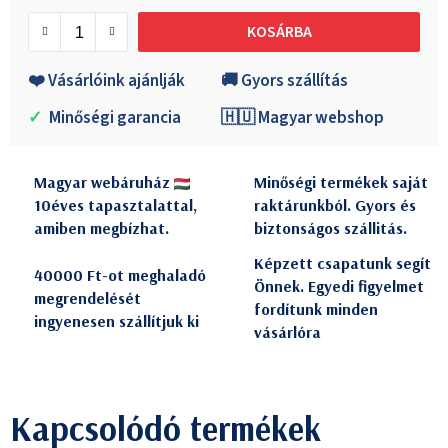
Egységár:
KOSÁRBA
❤️ Vásárlóink ajánlják
🚚 Gyors szállítás
✓
Minőségi garancia
🇭🇺 Magyar webshop
Magyar webáruház
Minőségi termékek saját
10éves tapasztalattal,
raktárunkból. Gyors és
amiben megbízhat.
biztonságos szállitás.
Képzett csapatunk segít
40000 Ft-ot meghaladó
Önnek. Egyedi figyelmet
megrendelését
fordítunk minden
ingyenesen szállítjuk ki
vásárlóra
Kapcsolódó termékek