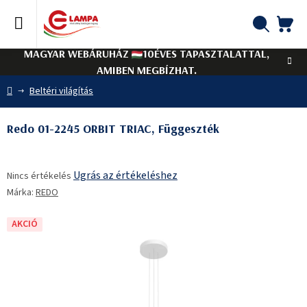
Ugrás
a
fő
KO
Keresés
tartalomhoz
MAGYAR WEBÁRUHÁZ
10ÉVES TAPASZTALATTAL,
AMIBEN MEGBÍZHAT.
Kezdőlap
Beltéri világítás
Redo 01-2245 ORBIT TRIAC, Függeszték
A
Ugrás az értékeléshez
Nincs értékelés
termék
Márka:
REDO
átlagos
értékelése
5-
AKCIÓ
ből
0,0
csillag.