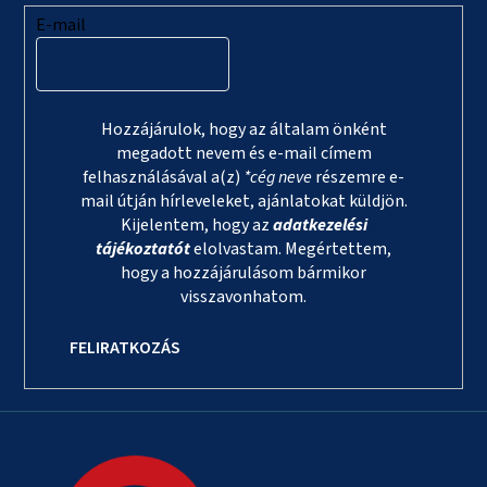
E-mail
Hozzájárulok, hogy az általam önként
megadott nevem és e-mail címem
felhasználásával a(z)
*cég neve
részemre e-
mail útján hírleveleket, ajánlatokat küldjön.
Kijelentem, hogy az
adatkezelési
tájékoztatót
elolvastam. Megértettem,
hogy a hozzájárulásom bármikor
visszavonhatom.
FELIRATKOZÁS