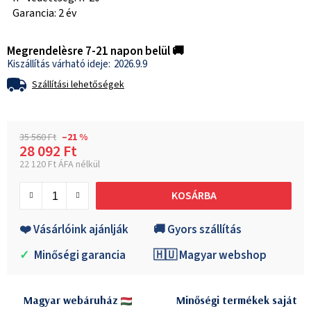
Garancia: 2 év
Megrendelèsre 7-21 napon belül 🚚
2026.9.9
Szállítási lehetőségek
35 560 Ft
–21 %
28 092 Ft
22 120 Ft ÁFA nélkül
Egységár:
KOSÁRBA
❤️ Vásárlóink ajánlják
🚚 Gyors szállítás
✓
Minőségi garancia
🇭🇺 Magyar webshop
Magyar webáruház
Minőségi termékek saját