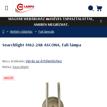
Ugrás
a
fő
KO
Keresés
tartalomhoz
MAGYAR WEBÁRUHÁZ
10ÉVES TAPASZTALATTAL,
AMIBEN MEGBÍZHAT.
Kezdőlap
Beltéri világítás
Fali lámpák
Searchlight 4162-2AB ASCONA, Fali lámpa
A
Ugrás az értékeléshez
Nincs értékelés
termék
Márka:
Searchlight
átlagos
értékelése
5-
AKCIÓ
ből
0,0
csillag.