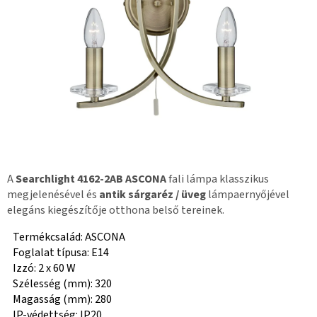
A
Searchlight 4162-2AB ASCONA
fali lámpa klasszikus
megjelenésével és
antik sárgaréz / üveg
lámpaernyőjével
elegáns kiegészítője otthona belső tereinek.
Termékcsalád: ASCONA
Foglalat típusa: E14
Izzó: 2 x 60 W
Szélesség (mm): 320
Magasság (mm): 280
IP-védettség: IP20