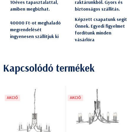
10éves tapasztalattal,
raktárunkból. Gyors és
amiben megbízhat.
biztonságos szállitás.
Képzett csapatunk segít
40000 Ft-ot meghaladó
Önnek. Egyedi figyelmet
megrendelését
fordítunk minden
ingyenesen szállítjuk ki
vásárlóra
Kapcsolódó termékek
AKCIÓ
AKCIÓ