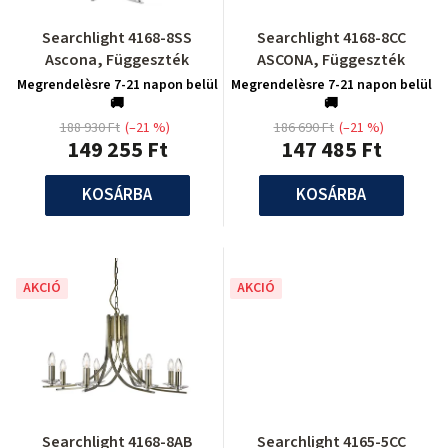
Searchlight 4168-8SS
Searchlight 4168-8CC
Ascona, Függeszték
ASCONA, Függeszték
Megrendelèsre 7-21 napon belül
Megrendelèsre 7-21 napon belül
🚚
🚚
188 930 Ft
(–21 %)
186 690 Ft
(–21 %)
149 255 Ft
147 485 Ft
KOSÁRBA
KOSÁRBA
AKCIÓ
AKCIÓ
Searchlight 4168-8AB
Searchlight 4165-5CC