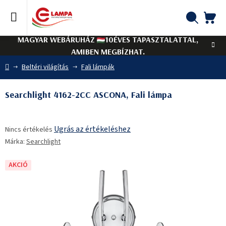
Ugrás
a
fő
KO
Keresés
tartalomhoz
MAGYAR WEBÁRUHÁZ
10ÉVES TAPASZTALATTAL,
AMIBEN MEGBÍZHAT.
Kezdőlap
Beltéri világítás
Fali lámpák
Searchlight 4162-2CC ASCONA, Fali lámpa
A
Ugrás az értékeléshez
Nincs értékelés
termék
Márka:
Searchlight
átlagos
értékelése
5-
AKCIÓ
ből
0,0
csillag.