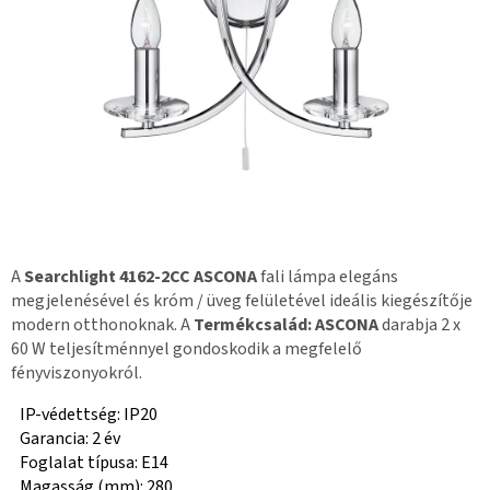
A
Searchlight 4162-2CC ASCONA
fali lámpa elegáns
megjelenésével és króm / üveg felületével ideális kiegészítője
modern otthonoknak. A
Termékcsalád: ASCONA
darabja 2 x
60 W teljesítménnyel gondoskodik a megfelelő
fényviszonyokról.
IP-védettség: IP20
Garancia: 2 év
Foglalat típusa: E14
Magasság (mm): 280