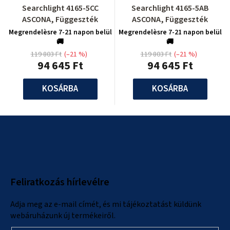
Searchlight 4165-5CC
Searchlight 4165-5AB
ASCONA, Függeszték
ASCONA, Függeszték
Megrendelèsre 7-21 napon belül
Megrendelèsre 7-21 napon belül
🚚
🚚
119 803 Ft
(–21 %)
119 803 Ft
(–21 %)
94 645 Ft
94 645 Ft
KOSÁRBA
KOSÁRBA
L
á
b
l
Feliratkozás hírlevélre
é
c
Adja meg az e-mail címét, és mi tájékoztatást küldünk
webáruházunk új termékeiről.