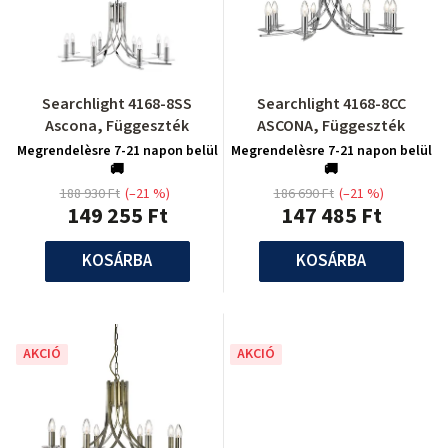
Searchlight 4168-8SS
Searchlight 4168-8CC
Ascona, Függeszték
ASCONA, Függeszték
Megrendelèsre 7-21 napon belül
Megrendelèsre 7-21 napon belül
🚚
🚚
188 930 Ft
(–21 %)
186 690 Ft
(–21 %)
149 255 Ft
147 485 Ft
KOSÁRBA
KOSÁRBA
AKCIÓ
AKCIÓ