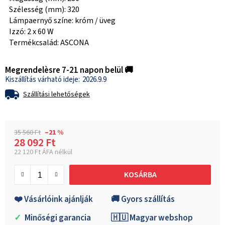
Szélesség (mm): 320
Lámpaernyő színe: króm / üveg
Izzó: 2 x 60 W
Termékcsalád: ASCONA
Megrendelèsre 7-21 napon belül 🚚
2026.9.9
Szállítási lehetőségek
35 560 Ft
–21 %
28 092 Ft
22 120 Ft ÁFA nélkül
Egységár:
KOSÁRBA
❤️ Vásárlóink ajánlják
🚚 Gyors szállítás
✓
Minőségi garancia
🇭🇺 Magyar webshop