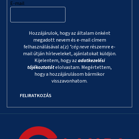
E-mail
Hozzájárulok, hogy az általam önként
megadott nevem és e-mail címem
felhasználásával a(z)
*cég neve
részemre e-
mail útján hírleveleket, ajánlatokat küldjön.
Kijelentem, hogy az
adatkezelési
tájékoztatót
elolvastam. Megértettem,
hogy a hozzájárulásom bármikor
visszavonhatom.
FELIRATKOZÁS