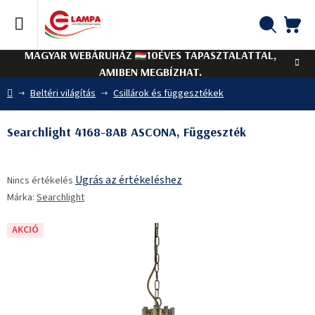
Ugrás
a
fő
KO
Keresés
tartalomhoz
MAGYAR WEBÁRUHÁZ
10ÉVES TAPASZTALATTAL,
AMIBEN MEGBÍZHAT.
Kezdőlap
Beltéri világítás
Csillárok és függesztékek
Searchlight 4168-8AB ASCONA, Függeszték
A
Ugrás az értékeléshez
Nincs értékelés
termék
Márka:
Searchlight
átlagos
értékelése
5-
AKCIÓ
ből
0,0
csillag.