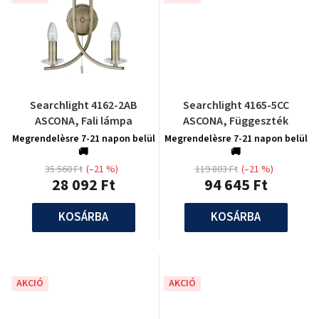
Searchlight 4162-2AB
Searchlight 4165-5CC
ASCONA, Fali lámpa
ASCONA, Függeszték
Megrendelèsre 7-21 napon belül
Megrendelèsre 7-21 napon belül
🚚
🚚
35 560 Ft
(–21 %)
119 803 Ft
(–21 %)
28 092 Ft
94 645 Ft
KOSÁRBA
KOSÁRBA
AKCIÓ
AKCIÓ