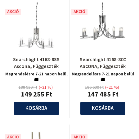
AKCIÓ
AKCIÓ
Searchlight 4168-8SS
Searchlight 4168-8CC
Ascona, Függeszték
ASCONA, Függeszték
Megrendelèsre 7-21 napon belül
Megrendelèsre 7-21 napon belül
🚚
🚚
188 930 Ft
(–21 %)
186 690 Ft
(–21 %)
149 255 Ft
147 485 Ft
KOSÁRBA
KOSÁRBA
AKCIÓ
AKCIÓ