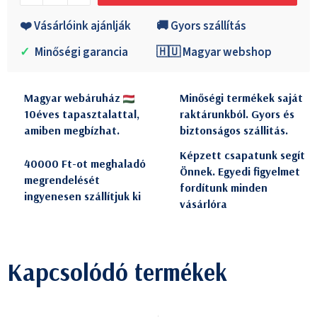
❤️ Vásárlóink ajánlják
🚚 Gyors szállítás
✓
Minőségi garancia
🇭🇺 Magyar webshop
Magyar webáruház
Minőségi termékek saját
10éves tapasztalattal,
raktárunkból. Gyors és
amiben megbízhat.
biztonságos szállitás.
Képzett csapatunk segít
40000 Ft-ot meghaladó
Önnek. Egyedi figyelmet
megrendelését
fordítunk minden
ingyenesen szállítjuk ki
vásárlóra
Kapcsolódó termékek