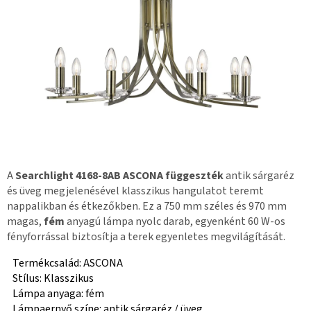
A
Searchlight 4168-8AB ASCONA függeszték
antik sárgaréz
és üveg megjelenésével klasszikus hangulatot teremt
nappalikban és étkezőkben. Ez a 750 mm széles és 970 mm
magas,
fém
anyagú lámpa nyolc darab, egyenként 60 W-os
fényforrással biztosítja a terek egyenletes megvilágítását.
Termékcsalád: ASCONA
Stílus: Klasszikus
Lámpa anyaga: fém
Lámpaernyő színe: antik sárgaréz / üveg