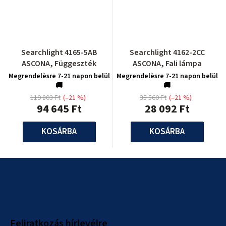
Searchlight 4165-5AB
Searchlight 4162-2CC
ASCONA, Függeszték
ASCONA, Fali lámpa
Megrendelèsre 7-21 napon belül
Megrendelèsre 7-21 napon belül
🚚
🚚
119 803 Ft
(–21 %)
35 560 Ft
(–21 %)
94 645 Ft
28 092 Ft
KOSÁRBA
KOSÁRBA
L
á
b
l
Feliratkozás hírlevélre