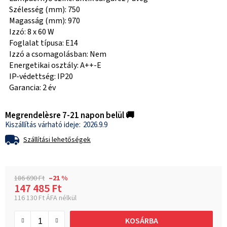
Szélesség (mm): 750
Magasság (mm): 970
Izzó: 8 x 60 W
Foglalat típusa: E14
Izzó a csomagolásban: Nem
Energetikai osztály: A++-E
IP-védettség: IP20
Garancia: 2 év
Megrendelèsre 7-21 napon belül 🚚
2026.9.9
Szállítási lehetőségek
186 690 Ft
–21 %
147 485 Ft
116 130 Ft ÁFA nélkül
Egységár:
KOSÁRBA