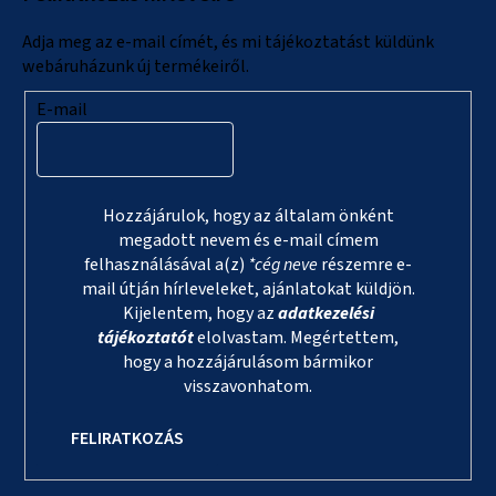
é
c
Adja meg az e-mail címét, és mi tájékoztatást küldünk
webáruházunk új termékeiről.
E-mail
Hozzájárulok, hogy az általam önként
megadott nevem és e-mail címem
felhasználásával a(z)
*cég neve
részemre e-
mail útján hírleveleket, ajánlatokat küldjön.
Kijelentem, hogy az
adatkezelési
tájékoztatót
elolvastam. Megértettem,
hogy a hozzájárulásom bármikor
visszavonhatom.
FELIRATKOZÁS