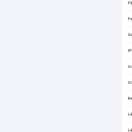
Fé
Fo
Ga
IP
Iz
Iz
Ke
L
L