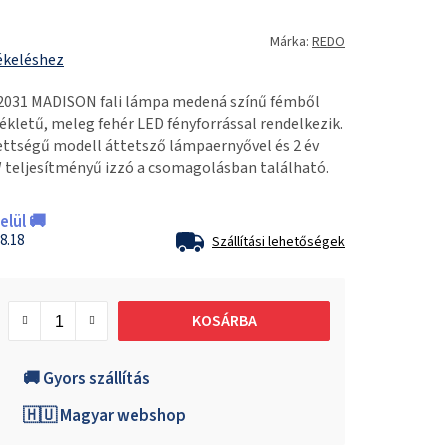
Márka:
REDO
ékeléshez
-2031 MADISON fali lámpa medená színű fémből
kletű, meleg fehér LED fényforrással rendelkezik.
ttségű modell áttetsző lámpaernyővel és 2 év
W teljesítményű izzó a csomagolásban található.
lül 🚚
8.18
Szállítási lehetőségek
KOSÁRBA
🚚 Gyors szállítás
🇭🇺 Magyar webshop