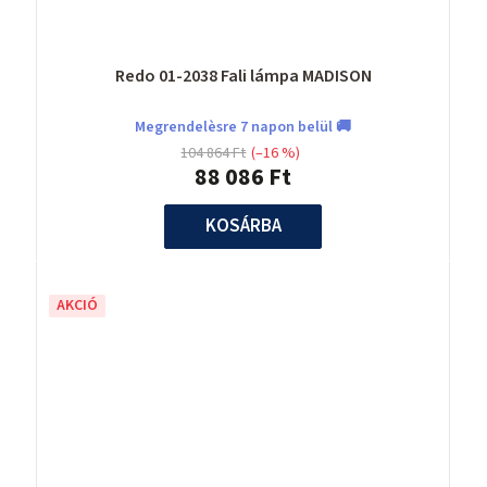
Redo 01-2038 Fali lámpa MADISON
Megrendelèsre 7 napon belül 🚚
104 864 Ft
(–16 %)
88 086 Ft
KOSÁRBA
AKCIÓ