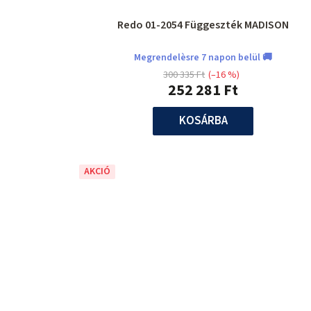
Redo 01-2054 Függeszték MADISON
Megrendelèsre 7 napon belül 🚚
300 335 Ft
(–16 %)
252 281 Ft
KOSÁRBA
AKCIÓ