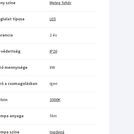
ny színe
Meleg fehér
glalat típusa
LED
rancia
2 év
-védettség
IP20
zó mennyisége
8W
zó a csomagolásban
Igen
lvin
3000K
ámpa anyaga
fém
ámpa színe
medená