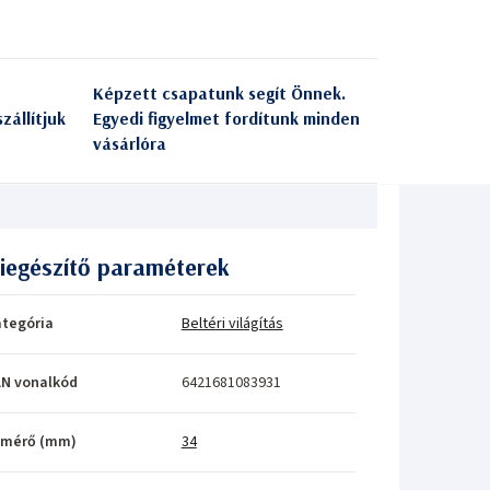
Képzett csapatunk segít Önnek.
zállítjuk
Egyedi figyelmet fordítunk minden
vásárlóra
iegészítő paraméterek
tegória
Beltéri világítás
N vonalkód
6421681083931
tmérő (mm)
34