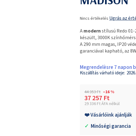
A
Ugrás az ért
Nincs értékelés
termék
átlagos
A
modern
stílusú Redo 01
értékelése
készült, 3000K színhőmérsé
5-
A 290 mm magas, IP20 véde
ből
garanciával kapható, az 8
0,0
csillag.
Megrendelèsre 7 napon be
2026.
44 353 Ft
–16 %
37 257 Ft
29 336 Ft ÁFA nélkül
Egységár:
❤️ Vásárlóink ajánlják
✓
Minőségi garancia