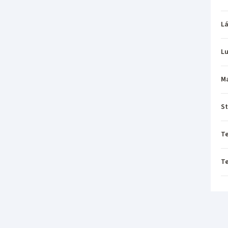
L
L
M
St
T
T