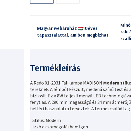
Minő
Magyar webáruház
10éves
rakt
tapasztalattal, amiben megbízhat.
száll
A Redo 01-2031 Fali lámpa MADISON
Modern stílu
tereknek. A fémből készült, medená színű test és
biztosít. Ez a 8W teljesítményű LED technológiáva
fényt ad. A 290 mm magasságú és 34 mm átmérőjű m
beltéri használatra tervezték. A termékcsalád tagj
Stílus: Modern
Izzó a csomagolásban: Igen