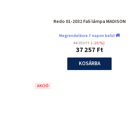
Redo 01-2032 Fali lámpa MADISON
Megrendelèsre 7 napon belül 🚚
44 353 Ft
(–16 %)
37 257 Ft
KOSÁRBA
AKCIÓ