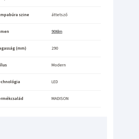
ámpabúra szine
áttetsző
umen
906lm
agasság (mm)
290
ílus
Modern
echnológia
LED
ermékcsalád
MADISON