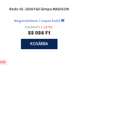
Redo 01-2036 Fali lámpa MADISON
Megrendelèsre 7 napon belül 🚚
104 864 Ft
(–16 %)
88 086 Ft
KOSÁRBA
CIÓ