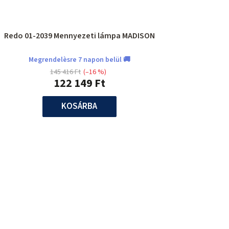
Redo 01-2039 Mennyezeti lámpa MADISON
Megrendelèsre 7 napon belül 🚚
145 416 Ft
(–16 %)
122 149 Ft
KOSÁRBA