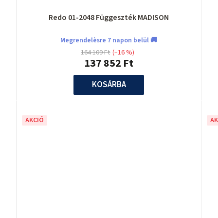
Redo 01-2048 Függeszték MADISON
Megrendelèsre 7 napon belül 🚚
164 109 Ft
(–16 %)
137 852 Ft
KOSÁRBA
AKCIÓ
AK