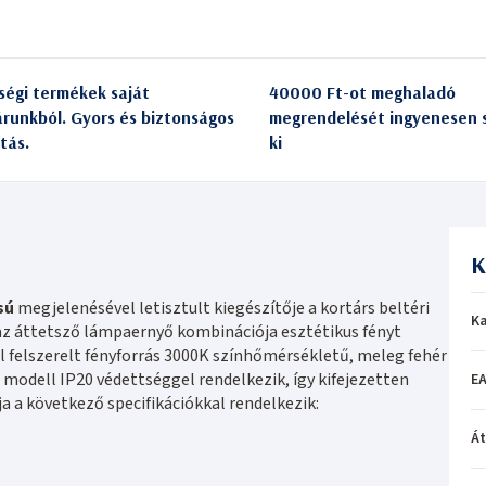
ségi termékek saját
40000 Ft-ot meghaladó
árunkból. Gyors és biztonságos
megrendelését ingyenesen s
itás.
ki
K
sú
megjelenésével letisztult kiegészítője a kortárs beltéri
Ka
 az áttetsző lámpaernyő kombinációja esztétikus fényt
l felszerelt fényforrás 3000K színhőmérsékletű, meleg fehér
odell IP20 védettséggel rendelkezik, így kifejezetten
EA
a a következő specifikációkkal rendelkezik:
Á