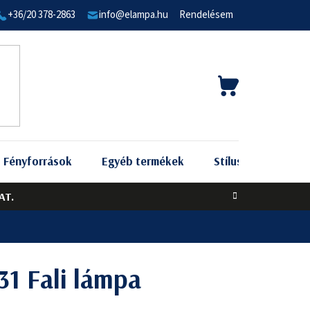
+36/20 378-2863
info@elampa.hu
Rendelésem
KOSÁR
Fényforrások
Egyéb termékek
Stílus szerint
AT.
31 Fali lámpa