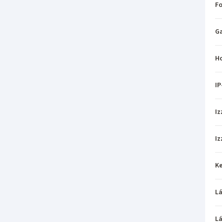
Fo
Ga
H
IP
Iz
Iz
Ke
L
L