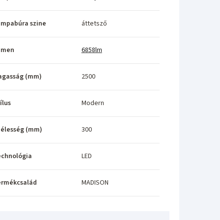
ámpabúra szine
áttetsző
umen
6858lm
agasság (mm)
2500
ílus
Modern
élesség (mm)
300
echnológia
LED
ermékcsalád
MADISON