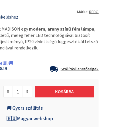
Márka:
REDO
ékeléshez
ék MADISON egy
modern, arany színű fém lámpa
,
etű, meleg fehér LED technológiával biztosít
eljesítményű, IP20 védettségű függeszték áttetsző
nciával rendelkezik.
lül 🚚
8.19
Szállítási lehetőségek
KOSÁRBA
🚚 Gyors szállítás
🇭🇺 Magyar webshop