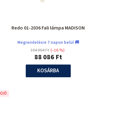
Redo 01-2036 Fali lámpa MADISON
Megrendelèsre 7 napon belül 🚚
104 864 Ft
(–16 %)
88 086 Ft
KOSÁRBA
CIÓ