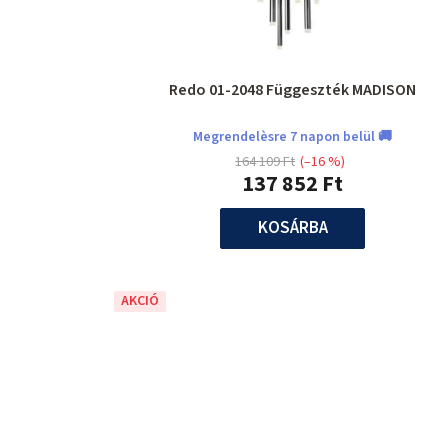
Redo 01-2048 Függeszték MADISON
Megrendelèsre 7 napon belül 🚚
164 109 Ft
(–16 %)
137 852 Ft
KOSÁRBA
AKCIÓ