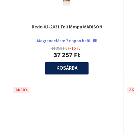
Redo 01-2031 Fali lámpa MADISON
Megrendelèsre 7 napon belül 🚚
44 353 Ft
(–16 %)
37 257 Ft
KOSÁRBA
AKCIÓ
AK