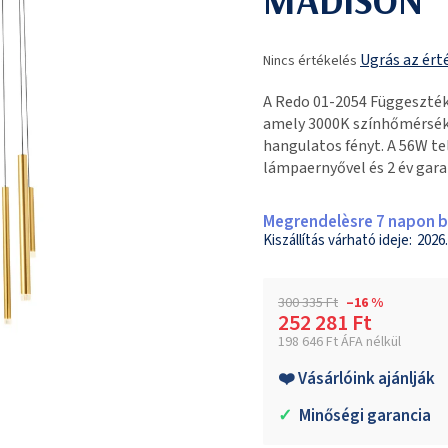
A
Ugrás az ért
Nincs értékelés
termék
átlagos
A Redo 01-2054 Függeszt
értékelése
amely 3000K színhőmérsékl
5-
hangulatos fényt. A 56W t
ből
lámpaernyővel és 2 év gara
0,0
csillag.
Megrendelèsre 7 napon be
2026.
300 335 Ft
–16 %
252 281 Ft
198 646 Ft ÁFA nélkül
Egységár:
❤️ Vásárlóink ajánlják
✓
Minőségi garancia