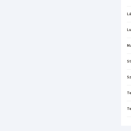
L
L
M
St
Sz
T
T