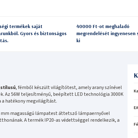
ségi termékek saját
40000 Ft-ot meghaladó
árunkból. Gyors és biztonságos
megrendelését ingyenesen s
itás.
ki
K
stílusú
, fémből készült világítótest, amely arany színével
Ka
k. Az 56W teljesítményű, beépített LED technológia 3000K
a a hatékony megvilágítást.
EA
0 mm magasságú lámpatest áttetsző lámpaernyővel
otthonának. A termék IP20-as védettséggel rendelkezik, a
Fé