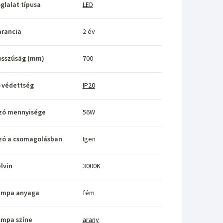
glalat típusa
LED
rancia
2 év
osszúság (mm)
700
-védettség
IP20
zó mennyisége
56W
zó a csomagolásban
Igen
lvin
3000K
ámpa anyaga
fém
ámpa színe
arany