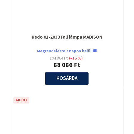
Redo 01-2038 Fali lámpa MADISON
Megrendelèsre 7 napon belül 🚚
104 864 Ft
(–16 %)
88 086 Ft
KOSÁRBA
AKCIÓ