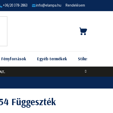
+36/20 378-2863
info@elampa.hu
Rendelésem
KOSÁR
Fényforrások
Egyéb termékek
Stílus szerint
AT.
54 Függeszték