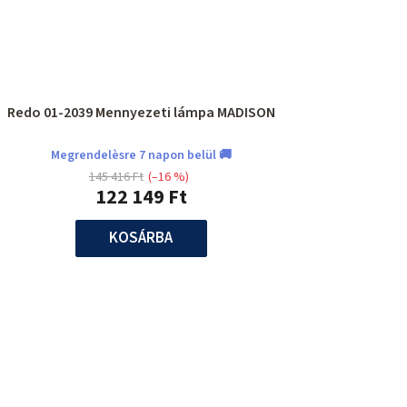
Redo 01-2039 Mennyezeti lámpa MADISON
Megrendelèsre 7 napon belül 🚚
145 416 Ft
(–16 %)
122 149 Ft
KOSÁRBA