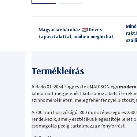
Minő
Magyar webáruház
10éves
rakt
tapasztalattal, amiben megbízhat.
száll
A Redo 01-2054 Függeszték MADISON egy
modern 
kifinomult megjelenést kölcsönöz a belső terekne
színhőmérsékleten, meleg fehér fénnyel biztosítj
A 700 mm hosszúságú, 300 mm szélességű és 250
rendelkezik, amely esztétikus kiegészítője lehet 
csomagolás pedig tartalmazza a fényforrást.