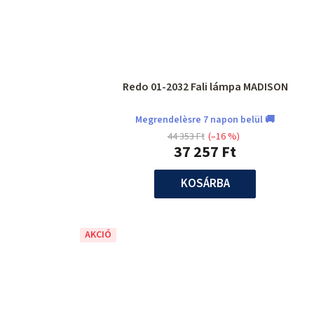
Redo 01-2032 Fali lámpa MADISON
Megrendelèsre 7 napon belül 🚚
44 353 Ft
(–16 %)
37 257 Ft
KOSÁRBA
AKCIÓ