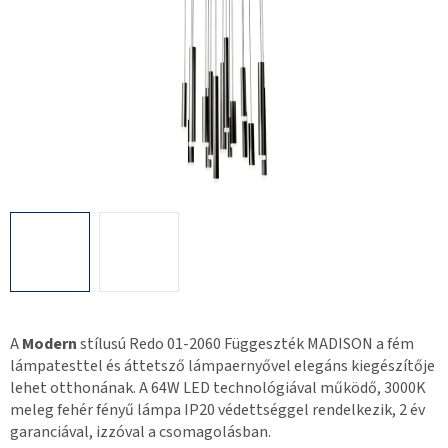
A
Modern
stílusú Redo 01-2060 Függeszték MADISON a fém
lámpatesttel és áttetsző lámpaernyővel elegáns kiegészítője
lehet otthonának. A 64W LED technológiával működő, 3000K
meleg fehér fényű lámpa IP20 védettséggel rendelkezik, 2 év
garanciával, izzóval a csomagolásban.