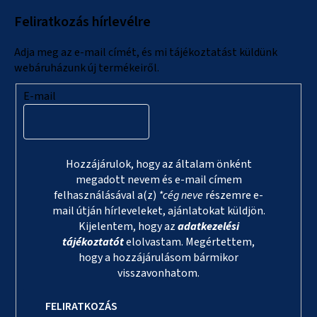
l
Feliratkozás hírlevélre
é
c
Adja meg az e-mail címét, és mi tájékoztatást küldünk
webáruházunk új termékeiről.
E-mail
Hozzájárulok, hogy az általam önként
megadott nevem és e-mail címem
felhasználásával a(z)
*cég neve
részemre e-
mail útján hírleveleket, ajánlatokat küldjön.
Kijelentem, hogy az
adatkezelési
tájékoztatót
elolvastam. Megértettem,
hogy a hozzájárulásom bármikor
visszavonhatom.
FELIRATKOZÁS