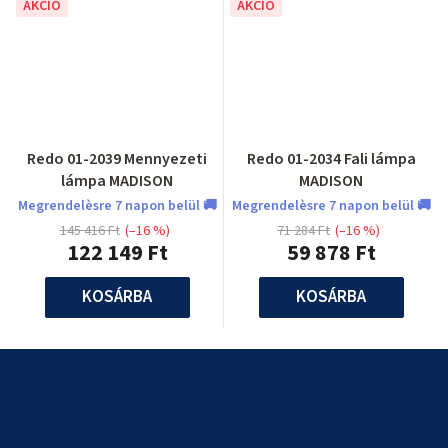
AKCIÓ
AKCIÓ
Redo 01-2039 Mennyezeti
Redo 01-2034 Fali lámpa
lámpa MADISON
MADISON
Megrendelèsre 7 napon belül 🚚
Megrendelèsre 7 napon belül 🚚
145 416 Ft
(–16 %)
71 284 Ft
(–16 %)
122 149 Ft
59 878 Ft
KOSÁRBA
KOSÁRBA
L
á
b