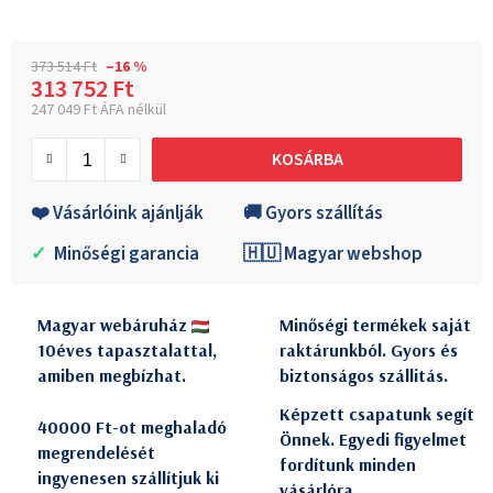
373 514 Ft
–16 %
313 752 Ft
247 049 Ft ÁFA nélkül
Egységár:
KOSÁRBA
❤️ Vásárlóink ajánlják
🚚 Gyors szállítás
✓
Minőségi garancia
🇭🇺 Magyar webshop
Magyar webáruház
Minőségi termékek saját
10éves tapasztalattal,
raktárunkból. Gyors és
amiben megbízhat.
biztonságos szállitás.
Képzett csapatunk segít
40000 Ft-ot meghaladó
Önnek. Egyedi figyelmet
megrendelését
fordítunk minden
ingyenesen szállítjuk ki
vásárlóra