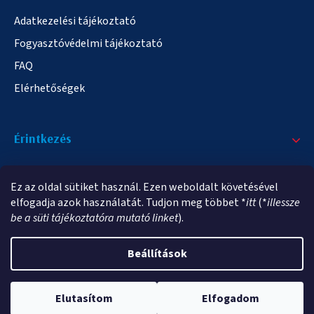
Adatkezelési tájékoztató
Fogyasztóvédelmi tájékoztató
FAQ
Elérhetőségek
Érintkezés
+36/20 378-2863
Ez az oldal sütiket használ. Ezen weboldalt követésével
info@elampa.hu
elfogadja azok használatát. Tudjon meg többet *
itt
(*
illessze
be a süti tájékoztatóra mutató linket
).
Beállítások
Copyright 2026
elampa.hu
. Minden jog fenntartva.
Elutasítom
Elfogadom
Shoptet Premium készítette