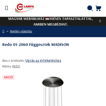
Ugrás
a
fő
KO
Keresés
tartalomhoz
MAGYAR WEBÁRUHÁZ
10ÉVES TAPASZTALATTAL,
AMIBEN MEGBÍZHAT.
Kezdőlap
Beltéri világítás
Redo 01-2060 Függeszték MADISON
A
Ugrás az értékeléshez
Nincs értékelés
termék
Márka:
REDO
átlagos
értékelése
5-
AKCIÓ
ből
0,0
csillag.