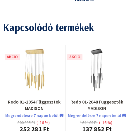
Kapcsolódó termékek
AKCIÓ
AKCIÓ
Redo 01-2054 Függeszték
Redo 01-2048 Függeszték
MADISON
MADISON
Megrendelèsre 7 napon belül 🚚
Megrendelèsre 7 napon belül 🚚
300 335 Ft
(–16 %)
164 109 Ft
(–16 %)
252 281 Ft
137 852 Ft