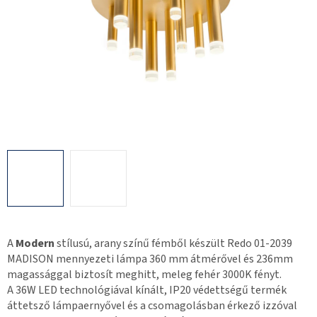
A
Modern
stílusú, arany színű fémből készült Redo 01-2039
MADISON mennyezeti lámpa 360 mm átmérővel és 236mm
magassággal biztosít meghitt, meleg fehér 3000K fényt.
A 36W LED technológiával kínált, IP20 védettségű termék
áttetsző lámpaernyővel és a csomagolásban érkező izzóval