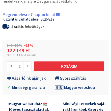
rendelkezik, melyre 2 év garanciát vállalunk.
Megrendelèsre 7 napon belül 🚚
2026.8.19
Szállítási lehetőségek
145 416 Ft
–16 %
122 149 Ft
96 180 Ft ÁFA nélkül
Egységár:
KOSÁRBA
❤️ Vásárlóink ajánlják
🚚 Gyors szállítás
✓
Minőségi garancia
🇭🇺 Magyar webshop
Magyar webáruház
Minőségi termékek saját
10éves tapasztalattal,
raktárunkból. Gyors és