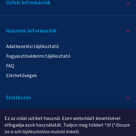
Üzleti információk
Hasznos informáciok
Adatkezelési tájékoztató
Fogyasztóvédelmi tájékoztató
FAQ
Elérhetőségek
Érintkezés
+36/20 378-2863
Ez az oldal sütiket használ. Ezen weboldalt követésével
info@elampa.hu
elfogadja azok használatát. Tudjon meg többet *
itt
(*
illessze
be a süti tájékoztatóra mutató linket
).