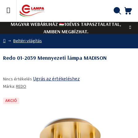
Ugrás
a
fő
KO
Keresés
tartalomhoz
MAGYAR WEBÁRUHÁZ
10ÉVES TAPASZTALATTAL,
AMIBEN MEGBÍZHAT.
Kezdőlap
Beltéri világítás
Redo 01-2039 Mennyezeti lámpa MADISON
A
Ugrás az értékeléshez
Nincs értékelés
termék
Márka:
REDO
átlagos
értékelése
5-
AKCIÓ
ből
0,0
csillag.