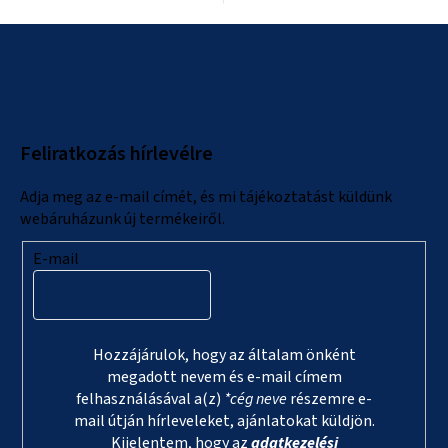
L
á
b
l
Feliratkozás hírlevélre
é
c
Adja meg az e-mail címét, és mi tájékoztatást küldünk
webáruházunk új termékeiről.
E-mail
Hozzájárulok, hogy az általam önként
megadott nevem és e-mail címem
felhasználásával a(z)
*cég neve
részemre e-
mail útján hírleveleket, ajánlatokat küldjön.
Kijelentem, hogy az
adatkezelési