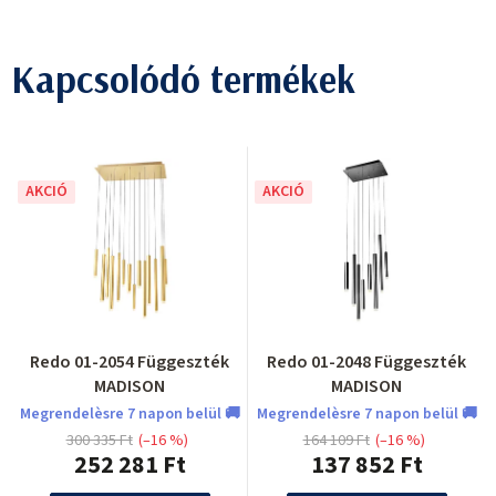
Kapcsolódó termékek
AKCIÓ
AKCIÓ
Redo 01-2054 Függeszték
Redo 01-2048 Függeszték
MADISON
MADISON
Megrendelèsre 7 napon belül 🚚
Megrendelèsre 7 napon belül 🚚
300 335 Ft
(–16 %)
164 109 Ft
(–16 %)
252 281 Ft
137 852 Ft