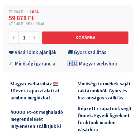
71 284 Ft
–16 %
59 878 Ft
47 148 Ft ÁFA nélkül
Egységár:
KOSÁRBA
❤️ Vásárlóink ajánlják
🚚 Gyors szállítás
✓
Minőségi garancia
🇭🇺 Magyar webshop
Magyar webáruház
Minőségi termékek saját
10éves tapasztalattal,
raktárunkból. Gyors és
amiben megbízhat.
biztonságos szállitás.
Képzett csapatunk segít
40000 Ft-ot meghaladó
Önnek. Egyedi figyelmet
megrendelését
fordítunk minden
ingyenesen szállítjuk ki
vásárlóra