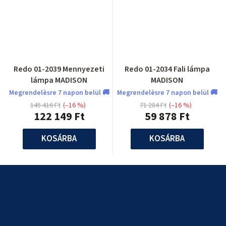
Redo 01-2039 Mennyezeti
Redo 01-2034 Fali lámpa
lámpa MADISON
MADISON
Megrendelèsre 7 napon belül 🚚
Megrendelèsre 7 napon belül 🚚
145 416 Ft
(–16 %)
71 284 Ft
(–16 %)
122 149 Ft
59 878 Ft
KOSÁRBA
KOSÁRBA
L
á
b
l