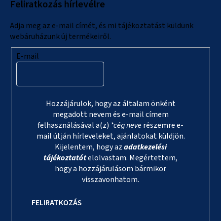
Feliratkozás hírlevélre
é
c
Adja meg az e-mail címét, és mi tájékoztatást küldünk
webáruházunk új termékeiről.
E-mail
Hozzájárulok, hogy az általam önként
megadott nevem és e-mail címem
felhasználásával a(z)
*cég neve
részemre e-
mail útján hírleveleket, ajánlatokat küldjön.
Kijelentem, hogy az
adatkezelési
tájékoztatót
elolvastam. Megértettem,
hogy a hozzájárulásom bármikor
visszavonhatom.
FELIRATKOZÁS