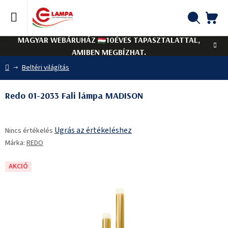
Ugrás
a
fő
KO
Keresés
tartalomhoz
MAGYAR WEBÁRUHÁZ
10ÉVES TAPASZTALATTAL,
AMIBEN MEGBÍZHAT.
Kezdőlap
Beltéri világítás
Redo 01-2033 Fali lámpa MADISON
A
Ugrás az értékeléshez
Nincs értékelés
termék
Márka:
REDO
átlagos
értékelése
5-
AKCIÓ
ből
0,0
csillag.