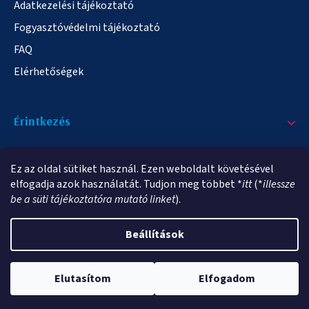
Adatkezelési tájékoztató
Fogyasztóvédelmi tájékoztató
FAQ
Elérhetőségek
Érintkezés
+36/20 378-2863
Ez az oldal sütiket használ. Ezen weboldalt követésével
info@elampa.hu
elfogadja azok használatát. Tudjon meg többet *
itt
(*
illessze
be a süti tájékoztatóra mutató linket
).
Beállítások
Copyright 2026
elampa.hu
. Minden jog fenntartva.
Elutasítom
Elfogadom
Shoptet Premium készítette