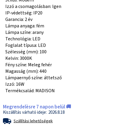
Stílus: Modern
Izzó a csomagolásban: Igen
IP-védettség: IP20
Garancia: 2 év
Lámpa anyaga: fém
Lámpa színe: arany
Technológia: LED
Foglalat típusa: LED
Szélesség (mm): 100
Kelvin: 3000K
Fény színe: Meleg fehér
Magasság (mm): 440
Lámpaernyő színe: áttetsző
Izzó: 16W
Termékcsalád: MADISON
Megrendelèsre 7 napon belül 🚚
2026.8.18
Szállítási lehetőségek