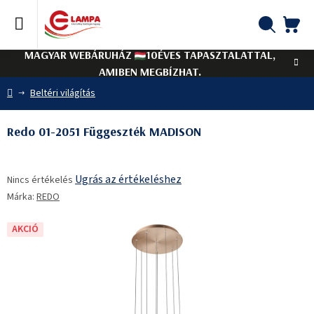
Ugrás
a
fő
KO
Keresés
tartalomhoz
MAGYAR WEBÁRUHÁZ
10ÉVES TAPASZTALATTAL,
AMIBEN MEGBÍZHAT.
Kezdőlap
Beltéri világítás
Redo 01-2051 Függeszték MADISON
A
Ugrás az értékeléshez
Nincs értékelés
termék
Márka:
REDO
átlagos
értékelése
5-
AKCIÓ
ből
0,0
csillag.