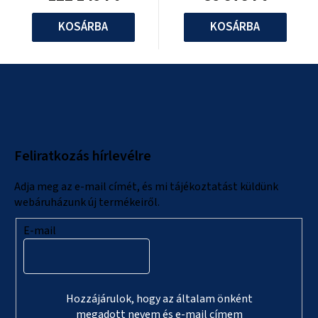
KOSÁRBA
KOSÁRBA
L
á
b
l
Feliratkozás hírlevélre
é
c
Adja meg az e-mail címét, és mi tájékoztatást küldünk
webáruházunk új termékeiről.
E-mail
Hozzájárulok, hogy az általam önként
megadott nevem és e-mail címem