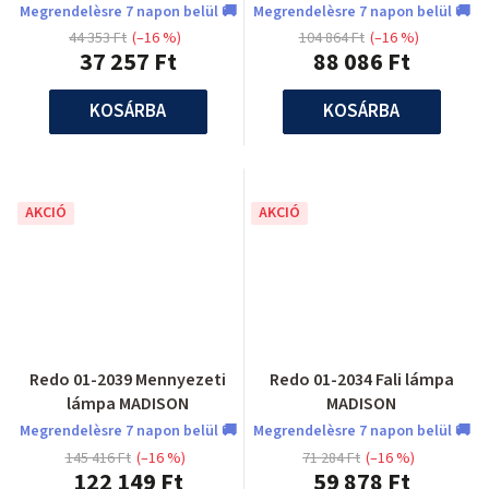
Megrendelèsre 7 napon belül 🚚
Megrendelèsre 7 napon belül 🚚
44 353 Ft
(–16 %)
104 864 Ft
(–16 %)
37 257 Ft
88 086 Ft
KOSÁRBA
KOSÁRBA
AKCIÓ
AKCIÓ
Redo 01-2039 Mennyezeti
Redo 01-2034 Fali lámpa
lámpa MADISON
MADISON
Megrendelèsre 7 napon belül 🚚
Megrendelèsre 7 napon belül 🚚
145 416 Ft
(–16 %)
71 284 Ft
(–16 %)
122 149 Ft
59 878 Ft