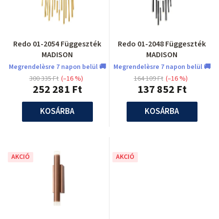
Redo 01-2054 Függeszték
Redo 01-2048 Függeszték
MADISON
MADISON
Megrendelèsre 7 napon belül 🚚
Megrendelèsre 7 napon belül 🚚
300 335 Ft
(–16 %)
164 109 Ft
(–16 %)
252 281 Ft
137 852 Ft
KOSÁRBA
KOSÁRBA
AKCIÓ
AKCIÓ