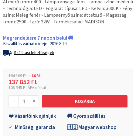
Átmérő (mm): 400 - Lámpa anyaga: fém - Lámpa színe: medená
- Technológia: LED - Foglalat típusa: LED - Kelvin: 3000K - Fény
színe: Meleg fehér - Lámpaernyő színe: áttetsző - Magasság
(mm): 2500 - Izzó: 32W - Termékcsalád: MADISON
Megrendelèsre 7 napon belül 🚚
2026.8.19
Szállítási lehetőségek
164 109 Ft
–16 %
137 852 Ft
108 545 Ft ÁFA nélkül
Egységár:
KOSÁRBA
❤️ Vásárlóink ajánlják
🚚 Gyors szállítás
✓
Minőségi garancia
🇭🇺 Magyar webshop