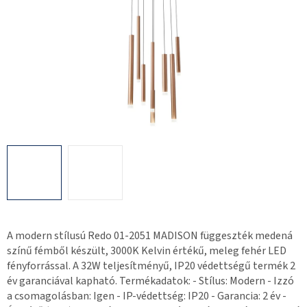
A modern stílusú Redo 01-2051 MADISON függeszték medená
színű fémből készült, 3000K Kelvin értékű, meleg fehér LED
fényforrással. A 32W teljesítményű, IP20 védettségű termék 2
év garanciával kapható. Termékadatok: - Stílus: Modern - Izzó
a csomagolásban: Igen - IP-védettség: IP20 - Garancia: 2 év -